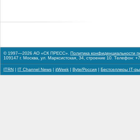
© 1997—2026 АО «СК ПРЕСС».
Политика конфиденциальности п
109147 г. Москва, ул. Марксистская, 34, строение 10. Телефон: +7
ITRN
|
IT Channel News
|
itWeek
|
Byte/Россия
|
Бестселлеры IT-ры