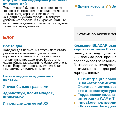
путешествий
Другие новости
Ве
Туристический бизнес, за счет развития
которого качество жизни населения должно
повышаться, хорошо вписывается в
концепцию «умного города». К тому же
уровень использования информационных
технологий в данной отрасли за последние
пятнадцать-двадцать лет …
Статьи по схожей те
Блог
Компания BLAZAR вып
Вот те два...
версию системы Blazar
Поводом для написания этого блога стала
Благодаря ряду существ
уже вторая в течение года массовая
вирусная эпидемия. И это стало очень
2.5, помимо расширени
неприятным прецедентом. Ведь столь
обеспечивает заказчик
масштабных заражений не было уже очень
безопасность эксплуата
давно. Впрочем, данная ситуация была
оптимизирована для раб
ожидаемой. Эпидемию вызвали …
корпоративных …
Не все апдейты одинаково
Т1 Интеграция расш
полезны
DDoS-атак совместно
Утечки бывают разными
Основные источник
это инфраструктур
Здравствуй, племя младое,
Гарда расширила за
незнакомое...
интеграции WAF и TI
Innostage подтвер
Инновации для сетей X5
«Континент 4» в дет