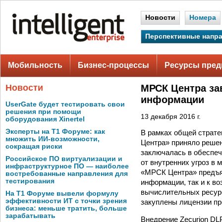
Новости
Номера
Перспективные напр
Мобильность
Бизнес-процессы
Ресурсы пред
Новости
МРСК Центра за
информации
UserGate будет тестировать свои
решения при помощи
13 декабря 2016 г.
оборудования Xinertel
Эксперты на Т1 Форуме: как
В рамках общей страт
множить ИИ-возможности,
Центра» приняло решен
сокращая риски
заключалась в обеспеч
Российское ПО виртуализации и
от внутренних угроз в
инфраструктурное ПО — наиболее
«МРСК Центра» предъяв
востребованные направления для
тестирования
информации, так и к в
вычислительных ресурс
На Т1 Форуме вывели формулу
эффективности ИТ с точки зрения
закуплены лицензии пр
бизнеса: меньше тратить, больше
зарабатывать
Внедрение Zecurion DL