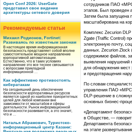
Open Conf 2026: UserGate
сотрудников ПАО «МРСК
представил свое видение
этапов. Был проведен 
архитектуры сетевого доверия
Затем была запущена п
масштабирована на ко
Рекомендуемые статьи
Комплекс Zecurion DLP
Zgate (Traffic Control
Михаил Родионов, Fortinet:
Развиваясь по известным законам
электронную почту, со
В настоящее время информационная
данных. Zecurion Zlock
безопасность представляет собой вполне
самостоятельное мощное направление
содержимое файлов, за
корпоративной автоматизации.
выявления нарушений п
Естественно, что в таких условиях
направление это все теснее связывается
для обнаружения мест 
с вопросами прикладной
информационной …
и предотвращения нару
Как эффективно противостоять
По словам специалисто
кибератакам
управления ПАО «МРСК 
На сегодняшний день обеспечение
безопасности корпоративных ресурсов
DLP-решение в сложну
является одной из наиболее приоритетных
целей для любой компании вне
основных бизнес-проце
зависимости от масштабов и сферы
деятельности. Рынок информационной
безопасности развивается, а это значит,
«Департамент безопас
что и …
в Обществе, — говорит
Наталья Абрамович, Туристско-
Департамента безопас
информационный центр Казани:
на этапе развертывани
Виртуальная поддержка реальных