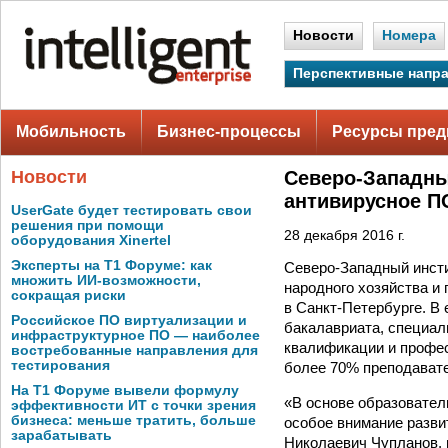
Новости
Номера
Перспективные напр
Мобильность
Бизнес-процессы
Ресурсы пред
Новости
Северо-Западны
антивирусное П
UserGate будет тестировать свои
решения при помощи
28 декабря 2016 г.
оборудования Xinertel
Эксперты на Т1 Форуме: как
Северо-Западный инст
множить ИИ-возможности,
народного хозяйства и
сокращая риски
в Санкт-Петербурге. В 
Российское ПО виртуализации и
бакалавриата, специал
инфраструктурное ПО — наиболее
квалификации и профес
востребованные направления для
тестирования
более 70% преподавате
На Т1 Форуме вывели формулу
«В основе образовател
эффективности ИТ с точки зрения
бизнеса: меньше тратить, больше
особое внимание разв
зарабатывать
Николаевич Чупланов,