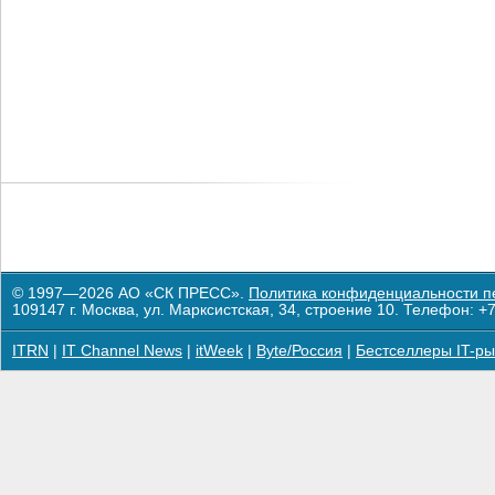
© 1997—2026 АО «СК ПРЕСС».
Политика конфиденциальности п
109147 г. Москва, ул. Марксистская, 34, строение 10. Телефон: +7
ITRN
|
IT Channel News
|
itWeek
|
Byte/Россия
|
Бестселлеры IT-ры