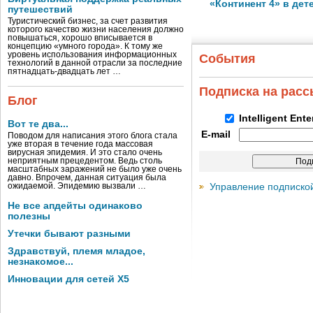
«Континент 4» в дет
путешествий
Туристический бизнес, за счет развития
которого качество жизни населения должно
повышаться, хорошо вписывается в
концепцию «умного города». К тому же
уровень использования информационных
События
технологий в данной отрасли за последние
пятнадцать-двадцать лет …
Подписка на рас
Блог
Intelligent Ent
Вот те два...
E-mail
Поводом для написания этого блога стала
уже вторая в течение года массовая
вирусная эпидемия. И это стало очень
неприятным прецедентом. Ведь столь
масштабных заражений не было уже очень
давно. Впрочем, данная ситуация была
Управление подписко
ожидаемой. Эпидемию вызвали …
Не все апдейты одинаково
полезны
Утечки бывают разными
Здравствуй, племя младое,
незнакомое...
Инновации для сетей X5