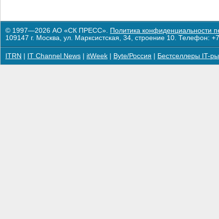
© 1997—2026 АО «СК ПРЕСС».
Политика конфиденциальности п
109147 г. Москва, ул. Марксистская, 34, строение 10. Телефон: +7
ITRN
|
IT Channel News
|
itWeek
|
Byte/Россия
|
Бестселлеры IT-ры