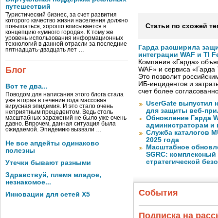
путешествий
Туристический бизнес, за счет развития
которого качество жизни населения должно
Статьи по схожей те
повышаться, хорошо вписывается в
концепцию «умного города». К тому же
уровень использования информационных
технологий в данной отрасли за последние
Гарда расширила защи
пятнадцать-двадцать лет …
интеграции WAF и TI F
Компания «Гарда» объя
Блог
WAF» и сервиса «Гарда T
Это позволит российски
ИБ-инцидентов и затрат
Вот те два...
счет более согласованн
Поводом для написания этого блога стала
уже вторая в течение года массовая
UserGate выпустил 
вирусная эпидемия. И это стало очень
для защиты веб-пр
неприятным прецедентом. Ведь столь
Обновление Гарда W
масштабных заражений не было уже очень
давно. Впрочем, данная ситуация была
администраторам и 
ожидаемой. Эпидемию вызвали …
Служба каталогов M
2025 года
Не все апдейты одинаково
Масштабное обновлен
полезны
SGRC: комплексный 
стратегической без
Утечки бывают разными
Здравствуй, племя младое,
незнакомое...
События
Инновации для сетей X5
Подписка на рас