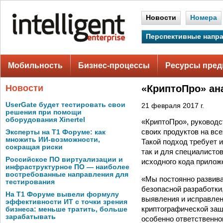
Новости
Номера
Перспективные напр
Мобильность
Бизнес-процессы
Ресурсы пред
Новости
«КриптоПро» ан
UserGate будет тестировать свои
21 февраля 2017 г.
решения при помощи
оборудования Xinertel
«КриптоПро», руководс
своих продуктов на все
Эксперты на Т1 Форуме: как
множить ИИ-возможности,
Такой подход требует 
сокращая риски
так и для специалисто
Российское ПО виртуализации и
исходного кода приложен
инфраструктурное ПО — наиболее
востребованные направления для
«Мы постоянно развива
тестирования
безопасной разработки
На Т1 Форуме вывели формулу
выявления и исправлени
эффективности ИТ с точки зрения
криптографической защ
бизнеса: меньше тратить, больше
зарабатывать
особенно ответственно