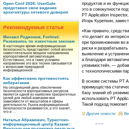
продуктов и их функци
Open Conf 2026: UserGate
представил свое видение
это в совокупности по
архитектуры сетевого доверия
PT Application Inspect
Игорь Курепкин, замес
Рекомендуемые статьи
«Как правило, средств
что делает их интерес
Михаил Родионов, Fortinet:
Развиваясь по известным законам
при проникновении во 
В настоящее время информационная
риски и разрабатывать
безопасность представляет собой вполне
выявление и устранени
самостоятельное мощное направление
корпоративной автоматизации.
а благодаря автоматич
Естественно, что в таких условиях
направление это все теснее связывается
уязвимостей», — добав
с вопросами прикладной
с технологическими пар
информационной …
Как эффективно противостоять
В основе системы PT Ap
кибератакам
преимущества статичес
На сегодняшний день обеспечение
безопасности корпоративных ресурсов
базу знаний об уязвимо
является одной из наиболее приоритетных
использовать PT Applic
целей для любой компании вне
зависимости от масштабов и сферы
Такой подход помогает
деятельности. Рынок информационной
безопасности развивается, а это значит,
что и …
Другие новости
Ве
Наталья Абрамович, Туристско-
информационный центр Казани:
Виртуальная поддержка реальных