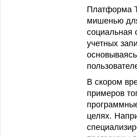
Платформа T
мишенью для
социальная 
учетных зап
основываясь
пользовател
В скором вр
примеров тог
программные
целях. Напр
специализир