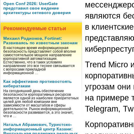
мессенджеро
Open Conf 2026: UserGate
представил свое видение
архитектуры сетевого доверия
являются бе
в клиентские
Рекомендуемые статьи
представляют
Михаил Родионов, Fortinet:
Развиваясь по известным законам
киберпресту
В настоящее время информационная
безопасность представляет собой вполне
самостоятельное мощное направление
корпоративной автоматизации.
Trend Micro
Естественно, что в таких условиях
направление это все теснее связывается
с вопросами прикладной
корпоративн
информационной …
Как эффективно противостоять
угрозам они
кибератакам
На сегодняшний день обеспечение
безопасности корпоративных ресурсов
на примере т
является одной из наиболее приоритетных
целей для любой компании вне
зависимости от масштабов и сферы
Telegram, Twi
деятельности. Рынок информационной
безопасности развивается, а это значит,
что и …
Корпоративн
Наталья Абрамович, Туристско-
информационный центр Казани:
Виртуальная поддержка реальных