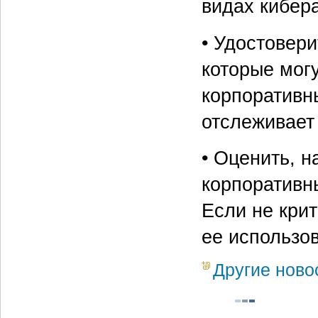
видах кибера
• Удостовери
которые мог
корпоративн
отслеживает
• Оценить, н
корпоративн
Если не кри
ее использо
Другие ново