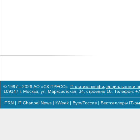
© 1997—2026 АО «СК ПРЕСС».
Политика конфиденциальности п
109147 г. Москва, ул. Марксистская, 34, строение 10. Телефон: +7
ITRN
|
IT Channel News
|
itWeek
|
Byte/Россия
|
Бестселлеры IT-ры