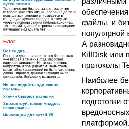
различными 
путешествий
Туристический бизнес, за счет развития
обеспечения
которого качество жизни населения должно
повышаться, хорошо вписывается в
концепцию «умного города». К тому же
файлы, и би
уровень использования информационных
технологий в данной отрасли за последние
пятнадцать-двадцать лет …
популярной 
Блог
А разновидн
Вот те два...
KillDisk или
Поводом для написания этого блога стала
уже вторая в течение года массовая
протоколы T
вирусная эпидемия. И это стало очень
неприятным прецедентом. Ведь столь
масштабных заражений не было уже очень
давно. Впрочем, данная ситуация была
ожидаемой. Эпидемию вызвали …
Наиболее бе
Не все апдейты одинаково
корпоративн
полезны
Утечки бывают разными
подготовки о
Здравствуй, племя младое,
незнакомое...
вредоносных
Инновации для сетей X5
платформой