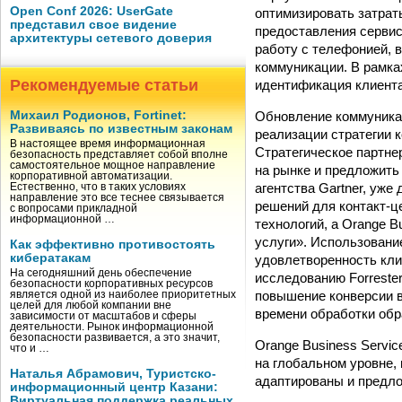
Open Conf 2026: UserGate
оптимизировать затрат
представил свое видение
предоставления сервис
архитектуры сетевого доверия
работу с телефонией, 
коммуникации. В рамка
Рекомендуемые статьи
идентификация клиента
Обновление коммуника
Михаил Родионов, Fortinet:
Развиваясь по известным законам
реализации стратегии 
В настоящее время информационная
Стратегическое партне
безопасность представляет собой вполне
самостоятельное мощное направление
на рынке и предложить
корпоративной автоматизации.
агентства Gartner, уже
Естественно, что в таких условиях
направление это все теснее связывается
решений для контакт-це
с вопросами прикладной
информационной …
технологий, а Orange B
услуги». Использовани
Как эффективно противостоять
кибератакам
удовлетворенность клие
На сегодняшний день обеспечение
исследованию Forreste
безопасности корпоративных ресурсов
повышение конверсии в
является одной из наиболее приоритетных
целей для любой компании вне
времени обработки об
зависимости от масштабов и сферы
деятельности. Рынок информационной
безопасности развивается, а это значит,
Orange Business Servic
что и …
на глобальном уровне,
Наталья Абрамович, Туристско-
адаптированы и предло
информационный центр Казани:
Виртуальная поддержка реальных