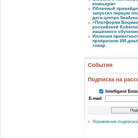
консьерж»
Облачный провайде
запустил первую пло
дата-центра SeaArea
«Платформа Боцман
российской Kuberne
машинного обучени
Иллюзия приватност
превратили ИИ-диал
товар
События
Подписка на рас
Intelligent Ent
E-mail
Управление подписко