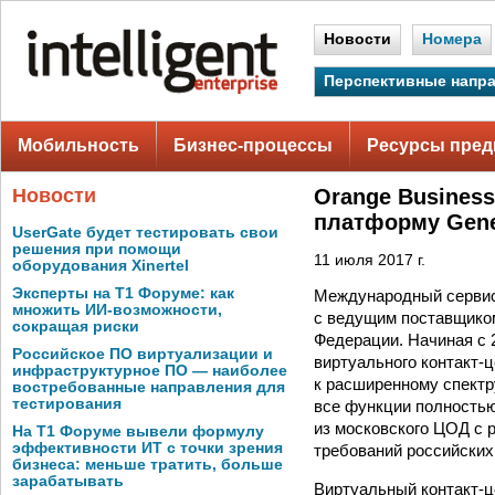
Новости
Номера
Перспективные напр
Мобильность
Бизнес-процессы
Ресурсы пред
Новости
Orange Business
платформу Gen
UserGate будет тестировать свои
решения при помощи
11 июля 2017 г.
оборудования Xinertel
Эксперты на Т1 Форуме: как
Международный сервис-
множить ИИ-возможности,
с ведущим поставщиком
сокращая риски
Федерации. Начиная с 
Российское ПО виртуализации и
виртуального контакт-ц
инфраструктурное ПО — наиболее
к расширенному спектр
востребованные направления для
тестирования
все функции полностью
из московского ЦОД с 
На Т1 Форуме вывели формулу
эффективности ИТ с точки зрения
требований российских
бизнеса: меньше тратить, больше
зарабатывать
Виртуальный контакт-ц