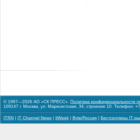
© 1997—2026 АО «СК ПРЕСС».
Политика конфиденциальности п
109147 г. Москва, ул. Марксистская, 34, строение 10. Телефон: +7
ITRN
|
IT Channel News
|
itWeek
|
Byte/Россия
|
Бестселлеры IT-ры