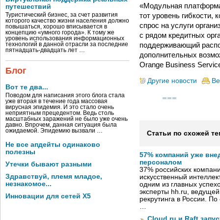
«Модульная платформа 
путешествий
тот уровень гибкости,
Туристический бизнес, за счет развития
которого качество жизни населения должно
спрос на услуги орган
повышаться, хорошо вписывается в
концепцию «умного города». К тому же
с рядом кредитных орг
уровень использования информационных
поддерживающий распоз
технологий в данной отрасли за последние
пятнадцать-двадцать лет …
дополнительных возмож
Orange Business Servic
Блог
Другие новости
Ве
Вот те два...
Поводом для написания этого блога стала
уже вторая в течение года массовая
вирусная эпидемия. И это стало очень
неприятным прецедентом. Ведь столь
масштабных заражений не было уже очень
давно. Впрочем, данная ситуация была
ожидаемой. Эпидемию вызвали …
Статьи по схожей те
Не все апдейты одинаково
полезны
57% компаний уже вне
персоналом
Утечки бывают разными
37% российских компан
Здравствуй, племя младое,
искусственный интеллект
незнакомое...
одним из главных успех
эксперты hh.ru, ведуще
Инновации для сетей X5
рекрутинга в России. П
…
Cloud.ru и Raft запу