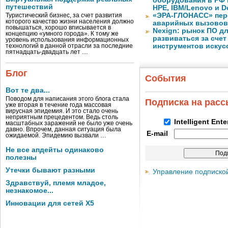
оборудования в РФ 
путешествий
HPE, IBM/Lenovo и De
«ЭРА-ГЛОНАСС» пере
Туристический бизнес, за счет развития
которого качество жизни населения должно
аварийных вызовов 
повышаться, хорошо вписывается в
Nexign: рынок ПО дл
концепцию «умного города». К тому же
развиваться за сче
уровень использования информационных
инструментов искус
технологий в данной отрасли за последние
пятнадцать-двадцать лет …
Блог
События
Вот те два...
Поводом для написания этого блога стала
Подписка на рас
уже вторая в течение года массовая
вирусная эпидемия. И это стало очень
неприятным прецедентом. Ведь столь
Intelligent Ent
масштабных заражений не было уже очень
давно. Впрочем, данная ситуация была
E-mail
ожидаемой. Эпидемию вызвали …
Не все апдейты одинаково
полезны
Утечки бывают разными
Управление подписко
Здравствуй, племя младое,
незнакомое...
Инновации для сетей X5