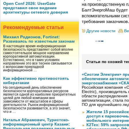
Open Conf 2026: UserGate
на производственную п
представил свое видение
БалтЭнергоМаш будет и
архитектуры сетевого доверия
вспомогательными сист
требования заказчиков.
Рекомендуемые статьи
Другие новости
Ве
Михаил Родионов, Fortinet:
Развиваясь по известным законам
В настоящее время информационная
безопасность представляет собой вполне
самостоятельное мощное направление
корпоративной автоматизации.
Естественно, что в таких условиях
Статьи по схожей те
направление это все теснее связывается
с вопросами прикладной
информационной …
«Систэм Электрик» пр
Как эффективно противостоять
обеспечении автомати
кибератакам
энергоснабжения «СК
Российская компания «С
На сегодняшний день обеспечение
безопасности корпоративных ресурсов
Electric), производител
является одной из наиболее приоритетных
области распределения 
целей для любой компании вне
автоматизации, стала п
зависимости от масштабов и сферы
ПО для крупнейшего лед
деятельности. Рынок информационной
безопасности развивается, а это значит,
Жители 15 российск
что и …
доступ к парковочн
Наталья Абрамович, Туристско-
мобильного интерне
информационный центр Казани:
К2Тех: 59% запросов
Виртуальная поддержка реальных