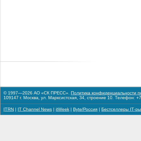
© 1997—2026 АО «СК ПРЕСС».
Политика конфиденциальности п
109147 г. Москва, ул. Марксистская, 34, строение 10. Телефон: +7
ITRN
|
IT Channel News
|
itWeek
|
Byte/Россия
|
Бестселлеры IT-ры