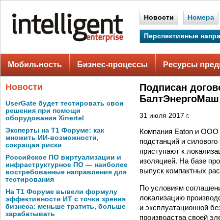
Новости
Номера
Перспективные напр
Мобильность
Бизнес-процессы
Ресурсы пред
Новости
Подписан догов
БалтЭнергоМаш 
UserGate будет тестировать свои
решения при помощи
31 июля 2017 г.
оборудования Xinertel
Эксперты на Т1 Форуме: как
Компания Eaton и ООО
множить ИИ-возможности,
подстанций и силового
сокращая риски
приступают к локализа
Российское ПО виртуализации и
изоляцией. На базе п
инфраструктурное ПО — наиболее
выпуск компактных рас
востребованные направления для
тестирования
По условиям соглашени
На Т1 Форуме вывели формулу
локализацию производс
эффективности ИТ с точки зрения
бизнеса: меньше тратить, больше
и эксплуатационной бе
зарабатывать
производства своей эле