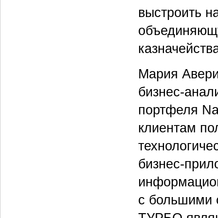
выстроить н
объединяющу
казначейства
Мария Авери
бизнес-анал
портфеля Na
клиентам по
технологиче
бизнес-прил
информацион
с большими 
ТУРБО явля