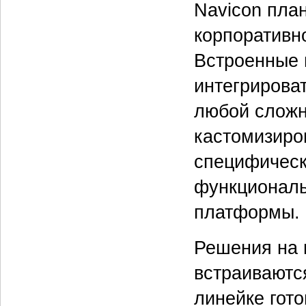
Navicon пла
корпоративн
Встроенные 
интегрирова
любой сложн
кастомизиро
специфическ
функциональ
платформы.
Решения на 
встраиваютс
линейке гот