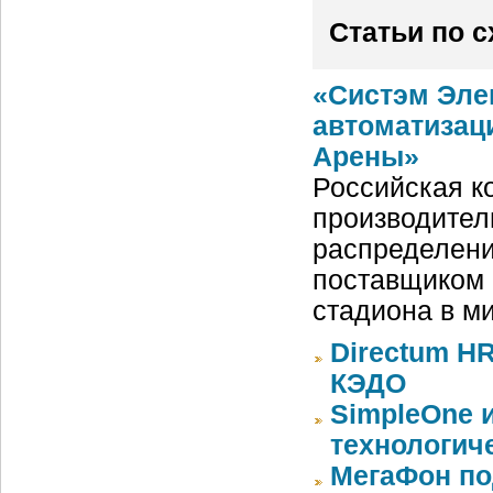
Статьи по 
«Систэм Эле
автоматизац
Арены»
Российская ко
производител
распределени
поставщиком 
стадиона в м
Directum HR
КЭДО
SimpleOne 
технологич
МегаФон по