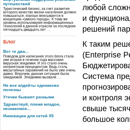
путешествий
любой сложн
Туристический бизнес, за счет развития
которого качество жизни населения должно
и функциона
повышаться, хорошо вписывается в
концепцию «умного города». К тому же
уровень использования информационных
решений пар
технологий в данной отрасли за последние
пятнадцать-двадцать лет …
Блог
К таким реш
Вот те два...
(Enterprise
Поводом для написания этого блога стала
уже вторая в течение года массовая
Бюджетирова
вирусная эпидемия. И это стало очень
неприятным прецедентом. Ведь столь
масштабных заражений не было уже очень
Система пре
давно. Впрочем, данная ситуация была
ожидаемой. Эпидемию вызвали …
прогнозиров
Не все апдейты одинаково
полезны
и контроля 
Утечки бывают разными
Здравствуй, племя младое,
свыше тысяч
незнакомое...
Инновации для сетей X5
большое кол