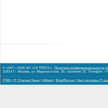
© 1997—2026 АО «СК ПРЕСС».
Политика конфиденциальности п
109147 г. Москва, ул. Марксистская, 34, строение 10. Телефон: +7
ITRN
|
IT Channel News
|
itWeek
|
Byte/Россия
|
Бестселлеры IT-ры