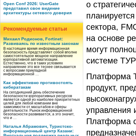
о стратегич
Open Conf 2026: UserGate
представил свое видение
архитектуры сетевого доверия
планируется
сектора, FM
Рекомендуемые статьи
на основе р
Михаил Родионов, Fortinet:
Развиваясь по известным законам
могут полно
В настоящее время информационная
безопасность представляет собой вполне
самостоятельное мощное направление
системе ТУ
корпоративной автоматизации.
Естественно, что в таких условиях
направление это все теснее связывается
с вопросами прикладной
Платформа 
информационной …
Как эффективно противостоять
продукт, пр
кибератакам
На сегодняшний день обеспечение
высоконагру
безопасности корпоративных ресурсов
является одной из наиболее приоритетных
целей для любой компании вне
зависимости от масштабов и сферы
управления 
деятельности. Рынок информационной
безопасности развивается, а это значит,
что и …
Платформа с
Наталья Абрамович, Туристско-
предназначе
информационный центр Казани:
Виртуальная поддержка реальных