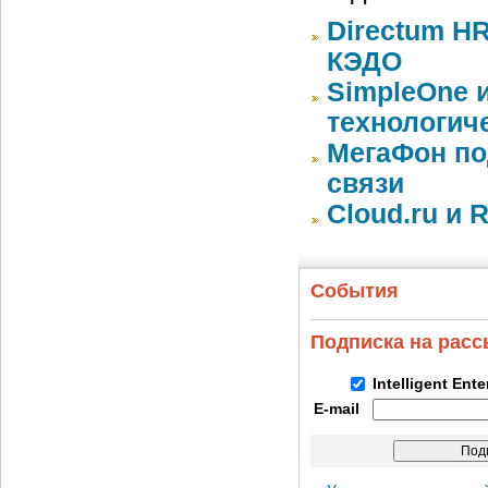
Directum HR
КЭДО
SimpleOne 
технологич
МегаФон по
связи
Cloud.ru и 
События
Подписка на рас
Intelligent Ent
E-mail