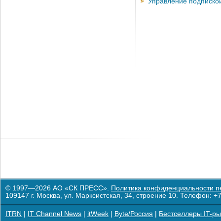
Управление подписко
© 1997—2026 АО «СК ПРЕСС».
Политика конфиденциальности п
109147 г. Москва, ул. Марксистская, 34, строение 10. Телефон: +7
ITRN
|
IT Channel News
|
itWeek
|
Byte/Россия
|
Бестселлеры IT-ры