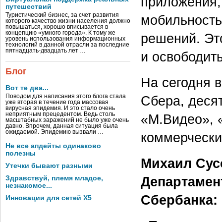
приложения,
путешествий
Туристический бизнес, за счет развития
мобильность
которого качество жизни населения должно
повышаться, хорошо вписывается в
концепцию «умного города». К тому же
решений. Эт
уровень использования информационных
технологий в данной отрасли за последние
пятнадцать-двадцать лет …
и освободит
Блог
На сегодня 
Вот те два...
Сбера, десят
Поводом для написания этого блога стала
уже вторая в течение года массовая
вирусная эпидемия. И это стало очень
неприятным прецедентом. Ведь столь
«М.Видео», 
масштабных заражений не было уже очень
давно. Впрочем, данная ситуация была
ожидаемой. Эпидемию вызвали …
коммерчески
Не все апдейты одинаково
полезны
Михаил Сусо
Утечки бывают разными
Департамен
Здравствуй, племя младое,
незнакомое...
Сбербанка:
Инновации для сетей X5