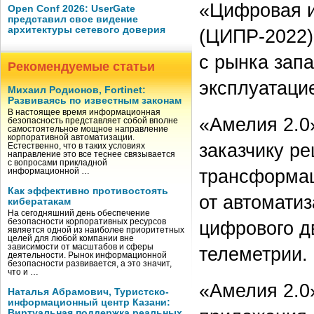
«Цифровая 
Open Conf 2026: UserGate
представил свое видение
архитектуры сетевого доверия
(ЦИПР-2022)
с рынка зап
Рекомендуемые статьи
эксплуатаци
Михаил Родионов, Fortinet:
Развиваясь по известным законам
В настоящее время информационная
«Амелия 2.0
безопасность представляет собой вполне
самостоятельное мощное направление
корпоративной автоматизации.
заказчику р
Естественно, что в таких условиях
направление это все теснее связывается
с вопросами прикладной
трансформац
информационной …
Как эффективно противостоять
от автоматиз
кибератакам
На сегодняшний день обеспечение
цифрового д
безопасности корпоративных ресурсов
является одной из наиболее приоритетных
целей для любой компании вне
зависимости от масштабов и сферы
телеметрии.
деятельности. Рынок информационной
безопасности развивается, а это значит,
что и …
«Амелия 2.0
Наталья Абрамович, Туристско-
информационный центр Казани:
Виртуальная поддержка реальных