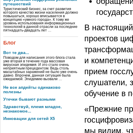
обращени
путешествий
Туристический бизнес, за счет развития
государст
которого качество жизни населения должно
повышаться, хорошо вписывается в
концепцию «умного города». К тому же
уровень использования информационных
В настоящий
технологий в данной отрасли за последние
пятнадцать-двадцать лет …
проектов ци
Блог
трансформац
Вот те два...
и компетенц
Поводом для написания этого блога стала
уже вторая в течение года массовая
вирусная эпидемия. И это стало очень
неприятным прецедентом. Ведь столь
прием госсл
масштабных заражений не было уже очень
давно. Впрочем, данная ситуация была
ожидаемой. Эпидемию вызвали …
слушатели, 
Не все апдейты одинаково
обучение в 
полезны
Утечки бывают разными
«Прежние пр
Здравствуй, племя младое,
незнакомое...
госцифровиз
Инновации для сетей X5
мы видим, ч