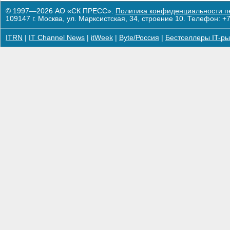
© 1997—2026 АО «СК ПРЕСС».
Политика конфиденциальности п
109147 г. Москва, ул. Марксистская, 34, строение 10. Телефон: +7
ITRN
|
IT Channel News
|
itWeek
|
Byte/Россия
|
Бестселлеры IT-ры