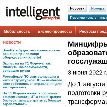
Новости
Номера
Перспективные напр
Мобильность
Бизнес-процессы
Ресурсы пред
Новости
Минцифры
UserGate будет тестировать свои
образова
решения при помощи
оборудования Xinertel
госслужа
Эксперты на Т1 Форуме: как
множить ИИ-возможности,
сокращая риски
3 июня 2022 г
Российское ПО виртуализации и
инфраструктурное ПО — наиболее
До 1 август
востребованные направления для
тестирования
подготовки 
На Т1 Форуме вывели формулу
эффективности ИТ с точки зрения
трансформац
бизнеса: меньше тратить, больше
зарабатывать