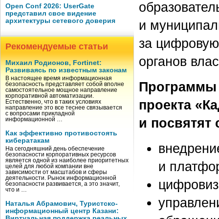
образовател
Open Conf 2026: UserGate
представил свое видение
архитектуры сетевого доверия
и муниципал
за цифровую
Рекомендуемые статьи
органов влас
Михаил Родионов, Fortinet:
Развиваясь по известным законам
В настоящее время информационная
Программы 
безопасность представляет собой вполне
самостоятельное мощное направление
корпоративной автоматизации.
проекта «К
Естественно, что в таких условиях
направление это все теснее связывается
с вопросами прикладной
и посвятят
информационной …
Как эффективно противостоять
кибератакам
внедрени
На сегодняшний день обеспечение
безопасности корпоративных ресурсов
является одной из наиболее приоритетных
и платфо
целей для любой компании вне
зависимости от масштабов и сферы
деятельности. Рынок информационной
цифровиз
безопасности развивается, а это значит,
что и …
управлени
Наталья Абрамович, Туристско-
информационный центр Казани:
Виртуальная поддержка реальных