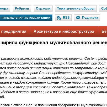
мера
Рубрики
Отрасли
Тематические обзоры
Со
 направления автоматизации
RSS
Подписка
 предприятия
Архитектура и инфраструктура
Бе
асширила функционал мультиоблачного решен
ne расширила возможности собственного решения Coster, предн
ратами на облачную инфраструктуру. Нововведения уже дос
ются более полной детализации отчетов по затратам на муль
у функционалу, сервис Coster определяет неэффективную мод
ов и, исходя из этого, выдает индивидуальные рекомендации 
рат в каждом конкретном случае. Кроме того, пользователи 
мацией о текущем состоянии облака с коллегами. Таким обра
 удобным в использовании, но и позволит еще более эффекти
ой.
аботан Softline с целью повышения прозрачности мультиоблачны