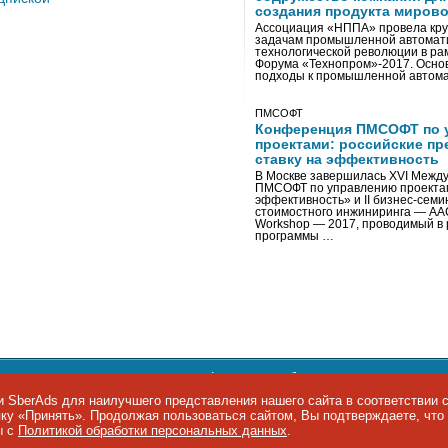
создания продукта мирово
Ассоциация «НППА» провела кру
задачам промышленной автомати
технологической революции в ра
Форума «Технопром»-2017. Осно
подходы к промышленной автома
ПМСОФТ
Конференция ПМСОФТ по 
проектами: российские пр
ставку на эффективность
В Москве завершилась XVI Межд
ПМСОФТ по управлению проекта
эффективность» и II бизнес-сем
стоимостного инжиниринга — AA
Workshop — 2017, проводимый в 
программы …
ости персональных данных
,
информация об авторских правах и п
фон: +7 495 974-22-60. Факс: +7 495 974-22-63. E-mail:
siteeditor@i
 SberAds для наилучшего представления нашего сайта в соответствии 
опку «Принять». Продолжая пользоваться сайтом, Вы подтверждаете, чт
ы IT-рынка
ы с
Политикой обработки персональных данных
.