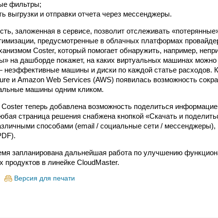
ые фильтры;
ь выгрузки и отправки отчета через мессенджеры.
сть, заложенная в сервисе, позволит отслеживать «потерянные
имизации, предусмотренные в облачных платформах провайдер
анизмом Coster, который помогает обнаружить, например, непр
» на дашборде покажет, на каких виртуальных машинах можно 
 неэффективные машины и диски по каждой статье расходов. Кр
ure и Amazon Web Services (AWS) появилась возможность сокра
уальные машины одним кликом.
 Coster теперь добавлена возможность поделиться информацие
юбая страница решения снабжена кнопкой «Скачать и поделить
зличными способами (email / социальные сети / мессенджеры)
PDF).
мя запланирована дальнейшая работа по улучшению функциона
х продуктов в линейке CloudMaster.
Версия для печати