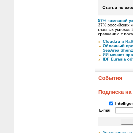
Статьи по схо
57% компаний у
37% российских к
главных успехов 
сравнению с пок
Cloud.ru и Ra
Облачный про
SeaArea Shen
ИИ меняет пр
IDF Eurasia 
События
Подписка на
Intellig
E-mail
Управление по