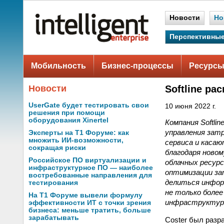
Новости
Но
Перспективные
Мобильность
Бизнес-процессы
Ресурсы
Новости
Softline р
UserGate будет тестировать свои
10 июня 2022 г.
решения при помощи
оборудования Xinertel
Компания Softli
управления зат
Эксперты на Т1 Форуме: как
множить ИИ-возможности,
сервиса и каса
сокращая риски
благодаря новом
Российское ПО виртуализации и
облачных ресурс
инфраструктурное ПО — наиболее
оптимизации зат
востребованные направления для
делиться инфор
тестирования
не только более
На Т1 Форуме вывели формулу
инфраструктур
эффективности ИТ с точки зрения
бизнеса: меньше тратить, больше
зарабатывать
Coster был разр