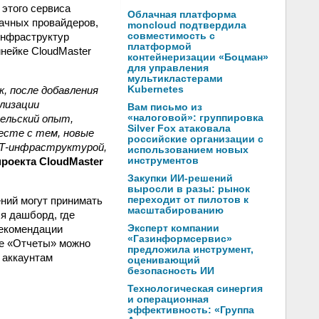
этого сервиса
Облачная платформа
ачных провайдеров,
moncloud подтвердила
инфраструктур
совместимость с
платформой
инейке CloudMaster
контейнеризации «Боцман»
для управления
мультикластерами
, после добавления
Kubernetes
лизации
Вам письмо из
тельский опыт,
«налоговой»: группировка
Silver Fox атаковала
есте с тем, новые
российские организации с
ИТ-инфраструктурой,
использованием новых
проекта CloudMaster
инструментов
Закупки ИИ-решений
выросли в разы: рынок
ний могут принимать
переходит от пилотов к
масштабированию
я дашборд, где
рекомендации
Эксперт компании
«Газинформсервис»
ле «Отчеты» можно
предложила инструмент,
 аккаунтам
оценивающий
безопасность ИИ
Технологическая синергия
и операционная
эффективность: «Группа