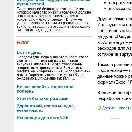
сохраняем
путешествий
возможност
Туристический бизнес, за счет развития
которого качество жизни населения должно
повышаться, хорошо вписывается в
Другая возможно
концепцию «умного города». К тому же
уровень использования информационных
Инструменты опт
технологий в данной отрасли за последние
собственным мех
пятнадцать-двадцать лет …
Модуль «Ресурсы
Блог
а «Аллокация» —
расходов для Az
Вот те два...
остановив вирт
Поводом для написания этого блога стала
уже вторая в течение года массовая
Также в решение
вирусная эпидемия. И это стало очень
неприятным прецедентом. Ведь столь
с коллегами — л
масштабных заражений не было уже очень
давно. Впрочем, данная ситуация была
данные можно ра
ожидаемой. Эпидемию вызвали …
формат (Excel / 
Не все апдейты одинаково
полезны
В ближайшее вре
разработка новы
Утечки бывают разными
Здравствуй, племя младое,
Другие новости
незнакомое...
Инновации для сетей X5