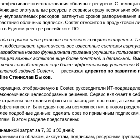
 эффективности использования облачных ресурсов. С помощью 
бляющие виртуальные ресурсы и сервисы сразу нескольких обл
 неуправляемых расходов, затянутых сроков разворачивания 
зрастания облачных подписок. Coster относится к продуктовой л
ан в Едином реестре российского ПО.
ода на рынок наше решение постоянно совершенствуется. Так
ter поддерживает практически все известные системы виртуа
 Разработка нового функционала призвана улучшить пользова
изацию важных аспектов еще более понятной и детальной. Вм
шения способствуют еще более эффективному управления 
главной задачей Coster»
, — рассказал
директор по развитию 
tline Станислав Быков.
ормацию, отображаемую в Coster, руководители ИТ-подразделе
экономически целесообразные решения. Сервис включает в себ
 отражены все планы и факты по расходам, прогнозы, а также 
ффективности. Благодаря новым возможностям, в новом разде
лее подробные данные: сделать срез по привычным подпискам,
ппам. В этом разделе представлены:
намикой затрат за 7, 30 и 90 дней;
данными по облакам, аккаунтам, подпискам, ресурсным группам;