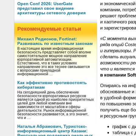
и экономической
Open Conf 2026: UserGate
представил свое видение
компании, потре
архитектуры сетевого доверия
решают проблему
и хаотичного ра
и зарегистриров
Рекомендуемые статьи
«С момента вых
Михаил Родионов, Fortinet:
Развиваясь по известным законам
ряда опций Cos
В настоящее время информационная
и гипервизоры.
безопасность представляет собой вполне
сделать визуал
самостоятельное мощное направление
корпоративной автоматизации.
возможности ре
Естественно, что в таких условиях
направление это все теснее связывается
что и является 
с вопросами прикладной
в компании Sof
информационной …
Как эффективно противостоять
Опираясь на инф
кибератакам
обоснованные и 
На сегодняшний день обеспечение
безопасности корпоративных ресурсов
в удобной форме
является одной из наиболее приоритетных
по повышению э
целей для любой компании вне
зависимости от масштабов и сферы
получить еще бо
деятельности. Рынок информационной
безопасности развивается, а это значит,
и ресурсным гру
что и …
график с ди
Наталья Абрамович, Туристско-
информационный центр Казани:
таблица с 
Виртуальная поддержка реальных