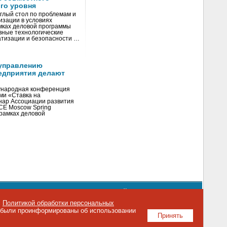
го уровня
глый стол по проблемам и
зации в условиях
мках деловой программы
вные технологические
тизации и безопасности …
управлению
едприятия делают
ународная конференция
ми «Ставка на
инар Ассоциации развития
CE Moscow Spring
рамках деловой
орядке использования материалов сайта
emag.ru
..
с
Политикой обработки персональных
о были проинформированы об использовании
Принять