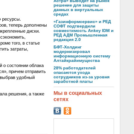
Астра» выводит на рынок
решение для защиты
данных в виртуальных
средах
» ресурсы.
«Газинформсервис» и РЕД
ов, теперь дополнены
СОФТ подтвердили
икрепленные диски.
совместимость Ankey IDM и
РЕД АДМ Промышленная
сэкономить,
редакция 2.0
оме того, в статье
БФТ-Холдинг
тить затраты,
модернизировал
информационную систему
Алтайкрайимущества
й о состоянии облака
28% работодателей
ся», причем отправить
опасаются ухода
, выбрав удобный
сотрудников из-за уровня
заработной платы
Мы в социальных
ла решения, а также
сетях