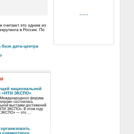
и считают это одним из
крутинга в России. По
 базе дата-центра
ю
жи
ущей национальной
и «НТИ ЭКСПО»
V Международного форума
нопром» состоялась
ьной выставки достижений
«НТИ ЭКСПО». В этом году
И ЭКСПО» — это …
 организовать
я совместного