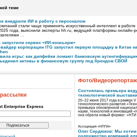
жей теме
же внедрили ИИ в работу с персоналом
омпаний стали чаще применять искусственный интеллект в работе 
2025 года, выяснили эксперты hh.ru, ведущей платформы онлайн-ре
азателями …
ft запустили сервис «ИИ-консьерж»
вайдер корпорации ITG запустил первую площадку в Китае на
zhen
авила игры: как дипфейки ломают банковскую аутентификаци
объединил активы в финансовую группу под брендом СВОЙ
Фото/Видеорепорта
Состоялась премьера вед
 рассылки
технологической выставк
20–22 июня 2017 года в рамках 
технологического развития «Тех
ent Enterprise Express
премьера обновленной национал
науки, технологий и инноваций 
она обрела новый формат: «НТ
Ассоциация «НППА»
Олег Сердюков: Мы хотим
содружество компаний дл
дпиской