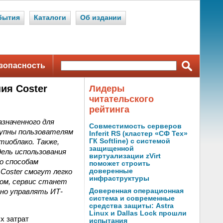
бытия
Каталоги
Об издании
зопасность
ия Coster
Лидеры
читательского
рейтинга
азначенного для
Совместимость серверов
тупны пользователям
Inferit RS (кластер «СФ Тех»
тиоблако. Также,
ГК Softline) с системой
защищенной
ель использования
виртуализации zVirt
по способам
поможет строить
Coster смогут легко
доверенные
инфраструктуры
зом, сервис станет
вно управлять ИТ-
Доверенная операционная
система и современные
средства защиты: Astra
Linux и Dallas Lock прошли
х затрат
испытания