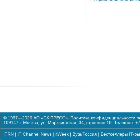
© 1997—2026 АО «СК ПРЕСС».
Политика конфиденциальности п
109147 г. Москва, ул. Марксистская, 34, строение 10. Телефон: +7
ITRN
|
IT Channel News
|
itWeek
|
Byte/Россия
|
Бестселлеры IT-ры