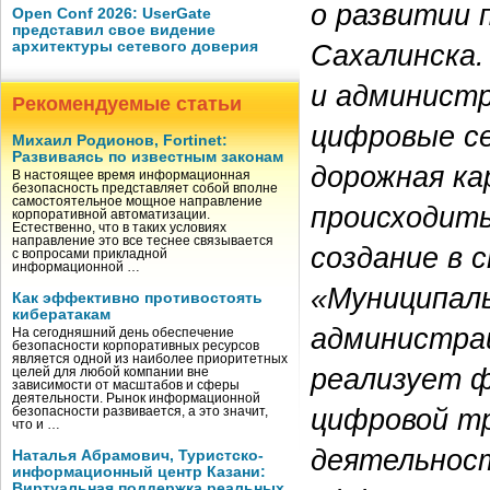
о развитии
Open Conf 2026: UserGate
представил свое видение
Сахалинска.
архитектуры сетевого доверия
и администр
Рекомендуемые статьи
цифровые се
Михаил Родионов, Fortinet:
Развиваясь по известным законам
дорожная к
В настоящее время информационная
безопасность представляет собой вполне
самостоятельное мощное направление
происходить
корпоративной автоматизации.
Естественно, что в таких условиях
направление это все теснее связывается
создание в 
с вопросами прикладной
информационной …
«Муниципал
Как эффективно противостоять
кибератакам
администра
На сегодняшний день обеспечение
безопасности корпоративных ресурсов
является одной из наиболее приоритетных
реализует ф
целей для любой компании вне
зависимости от масштабов и сферы
деятельности. Рынок информационной
цифровой т
безопасности развивается, а это значит,
что и …
деятельнос
Наталья Абрамович, Туристско-
информационный центр Казани:
Виртуальная поддержка реальных