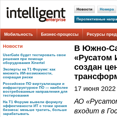
Новости
Номера
Перспективные напр
Мобильность
Бизнес-процессы
Ресурсы пред
Новости
В Южно-Са
UserGate будет тестировать свои
«Русатом 
решения при помощи
оборудования Xinertel
создан це
Эксперты на Т1 Форуме: как
множить ИИ-возможности,
трансфор
сокращая риски
Российское ПО виртуализации и
17 июня 2022 
инфраструктурное ПО — наиболее
востребованные направления для
тестирования
АО «Русато
На Т1 Форуме вывели формулу
эффективности ИТ с точки зрения
входит в Г
бизнеса: меньше тратить, больше
зарабатывать