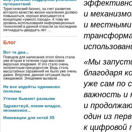
эффективно
путешествий
Туристический бизнес, за счет развития
и механизмо
которого качество жизни населения должно
повышаться, хорошо вписывается в
концепцию «умного города». К тому же
и местными
уровень использования информационных
технологий в данной отрасли за последние
пятнадцать-двадцать лет …
трансформац
Блог
использован
Вот те два...
Поводом для написания этого блога стала
«Мы запусти
уже вторая в течение года массовая
вирусная эпидемия. И это стало очень
неприятным прецедентом. Ведь столь
благодаря к
масштабных заражений не было уже очень
давно. Впрочем, данная ситуация была
ожидаемой. Эпидемию вызвали …
уже сам по 
Не все апдейты одинаково
полезны
важность и
Утечки бывают разными
и продолжаю
Здравствуй, племя младое,
незнакомое...
один из пер
Инновации для сетей X5
к цифровой 