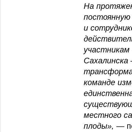
На протяжен
постоянную 
и сотрудни
действитель
участникам
Сахалинска
трансформац
команде изм
единственна
существующ
местного с
плоды»,
— п