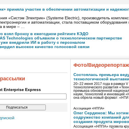
ик» приняла участие в обеспечении автоматизации и надежно
ния «Систэм Электрик» (Systeme Electric), производитель комплек
ектроэнергии и автоматизации, стала поставщиком оборудования
а в мире – …
ro взял бронзу в ежегодном рейтинге КЭДО
NAS Technologies объявили о технологическом партнерстве
 уже внедрили ИИ в работу с персоналом
вердил высокое качество голосовой связи
Фото/Видеорепорта
Состоялась премьера вед
 рассылки
технологической выставк
20–22 июня 2017 года в рамках 
технологического развития «Тех
ent Enterprise Express
премьера обновленной национал
науки, технологий и инноваций 
она обрела новый формат: «НТ
Ассоциация «НППА»
Олег Сердюков: Мы хотим
содружество компаний дл
дпиской
создания продукта мирово
Ассоциация «НППА» провела кру