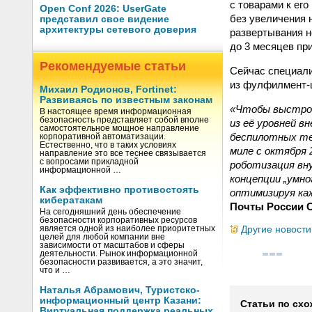
с товарами к ег
Open Conf 2026: UserGate
без увеличения 
представил свое видение
архитектуры сетевого доверия
развертывания н
до 3 месяцев пр
Рекомендуемые статьи
Сейчас специали
из фулфилмент-ц
Михаил Родионов, Fortinet:
Развиваясь по известным законам
«Чтобы выстрои
В настоящее время информационная
безопасность представляет собой вполне
из её уровней 
самостоятельное мощное направление
беспилотных те
корпоративной автоматизации.
Естественно, что в таких условиях
миле с октября 
направление это все теснее связывается
с вопросами прикладной
роботизация вн
информационной …
концепции „умн
Как эффективно противостоять
оптимизируя ка
кибератакам
Почты России С
На сегодняшний день обеспечение
безопасности корпоративных ресурсов
Другие новости
является одной из наиболее приоритетных
целей для любой компании вне
зависимости от масштабов и сферы
деятельности. Рынок информационной
безопасности развивается, а это значит,
что и …
Наталья Абрамович, Туристско-
информационный центр Казани:
Статьи по схо
Виртуальная поддержка реальных