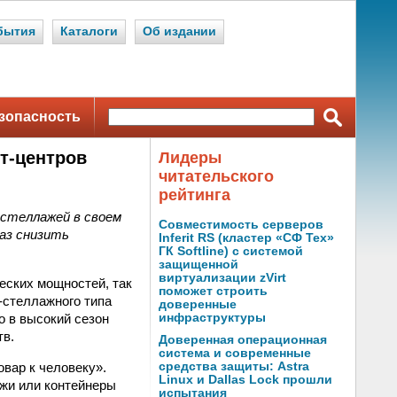
бытия
Каталоги
Об издании
зопасность
т-центров
Лидеры
читательского
рейтинга
 стеллажей в своем
Совместимость серверов
аз снизить
Inferit RS (кластер «СФ Тех»
ГК Softline) с системой
защищенной
виртуализации zVirt
еских мощностей, так
поможет строить
-стеллажного типа
доверенные
о в высокий сезон
инфраструктуры
тв.
Доверенная операционная
система и современные
вар к человеку».
средства защиты: Astra
Linux и Dallas Lock прошли
ажи или контейнеры
испытания