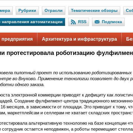
мера
Рубрики
Отрасли
Тематические обзоры
Со
 направления автоматизации
RSS
Подписка
 предприятия
Архитектура и инфраструктура
Бе
ии протестировала роботизацию фулфилмен
ровела пилотный проект по использованию роботизированных
тре во Внуково. Применение технологии позволяет до двух р
ботки одного заказа.
оста электронной коммерции приводят к дефициту как логистич
щадей. Создание фулфилмент-центра традиционного мезонинно
 16 месяцев, в зависимости от площади. Это приводит к тому, чт
ам, маркетплейсам и селлерам не хватает складских пространс
отестировала альтернативную технологию на базе концепции «то
е сотрудник остается неподвижен, а роботы перемещают стелл