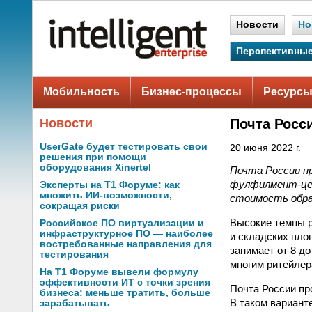
Новости
Но
Перспективные
Мобильность
Бизнес-процессы
Ресурсы
Новости
Почта Росс
UserGate будет тестировать свои
20 июня 2022 г.
решения при помощи
оборудования Xinertel
Почта России п
фулфилмент-цен
Эксперты на Т1 Форуме: как
множить ИИ-возможности,
стоимость обра
сокращая риски
Высокие темпы р
Российское ПО виртуализации и
инфраструктурное ПО — наиболее
и складских пло
востребованные направления для
занимает от 8 до
тестирования
многим ритейлер
На Т1 Форуме вывели формулу
эффективности ИТ с точки зрения
Почта России пр
бизнеса: меньше тратить, больше
В таком вариант
зарабатывать