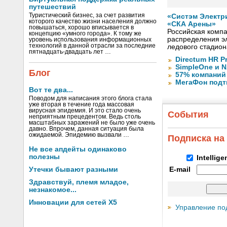
путешествий
Туристический бизнес, за счет развития
«Систэм Электр
которого качество жизни населения должно
«СКА Арены»
повышаться, хорошо вписывается в
Российская компа
концепцию «умного города». К тому же
распределения эл
уровень использования информационных
технологий в данной отрасли за последние
ледового стадион
пятнадцать-двадцать лет …
Directum HR P
SimpleOne и 
Блог
57% компаний
МегаФон подт
Вот те два...
Поводом для написания этого блога стала
уже вторая в течение года массовая
вирусная эпидемия. И это стало очень
События
неприятным прецедентом. Ведь столь
масштабных заражений не было уже очень
давно. Впрочем, данная ситуация была
ожидаемой. Эпидемию вызвали …
Подписка на
Не все апдейты одинаково
полезны
Intellig
Утечки бывают разными
E-mail
Здравствуй, племя младое,
незнакомое...
Инновации для сетей X5
Управление по