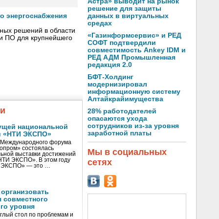
Астра» выводит на рынок
решение для защиты
данных в виртуальных
го энергоснабжения
средах
сных решений в области
«Газинформсервис» и РЕД
 и ПО для крупнейшего
СОФТ подтвердили
совместимость Ankey IDM и
РЕД АДМ Промышленная
редакция 2.0
БФТ-Холдинг
модернизировал
информационную систему
Алтайкрайимущества
жи
28% работодателей
опасаются ухода
сотрудников из-за уровня
ущей национальной
заработной платы
и «НТИ ЭКСПО»
V Международного форума
нопром» состоялась
Мы в социальных
ьной выставки достижений
«НТИ ЭКСПО». В этом году
сетях
И ЭКСПО» — это …
 организовать
я совместного
го уровня
глый стол по проблемам и