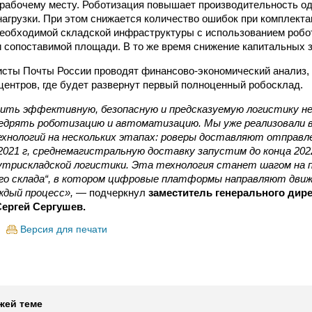
о рабочему месту. Роботизация повышает производительность о
нагрузки. При этом снижается количество ошибок при комплекта
еобходимой складской инфраструктуры с использованием робо
и сопоставимой площади. В то же время снижение капитальных з
сты Почты России проводят финансово-экономический анализ,
ентров, где будет развернут первый полноценный робосклад.
ть эффективную, безопасную и предсказуемую логистику не
внедрять роботизацию и автоматизацию. Мы уже реализовали 
хнологий на нескольких этапах: роверы доставляют отправле
2021 г, среднемагистральную доставку запустим до конца 202
утрискладской логистики. Эта технология станет шагом на 
ого склада“, в котором цифровые платформы направляют движ
ждый процесс»,
— подчеркнул
заместитель генерального дире
ергей Сергушев.
Версия для печати
жей теме