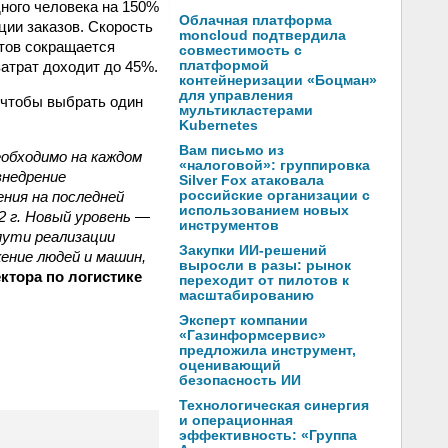
дного человека на 150%
Облачная платформа
ции заказов. Скорость
moncloud подтвердила
тов сокращается
совместимость с
атрат доходит до 45%.
платформой
контейнеризации «Боцман»
для управления
 чтобы выбрать один
мультикластерами
Kubernetes
Вам письмо из
обходимо на каждом
«налоговой»: группировка
внедрение
Silver Fox атаковала
ния на последней
российские организации с
использованием новых
2 г. Новый уровень —
инструментов
пути реализации
Закупки ИИ-решений
ение людей и машин,
выросли в разы: рынок
ктора по логистике
переходит от пилотов к
масштабированию
Эксперт компании
«Газинформсервис»
предложила инструмент,
оценивающий
безопасность ИИ
Технологическая синергия
и операционная
эффективность: «Группа