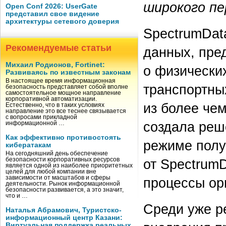
широкого пе
Open Conf 2026: UserGate
представил свое видение
архитектуры сетевого доверия
SpectrumDat
Рекомендуемые статьи
данных, пре
Михаил Родионов, Fortinet:
о физически
Развиваясь по известным законам
В настоящее время информационная
транспортны
безопасность представляет собой вполне
самостоятельное мощное направление
корпоративной автоматизации.
из более че
Естественно, что в таких условиях
направление это все теснее связывается
с вопросами прикладной
создала реш
информационной …
Как эффективно противостоять
режиме пол
кибератакам
На сегодняшний день обеспечение
от SpectrumD
безопасности корпоративных ресурсов
является одной из наиболее приоритетных
целей для любой компании вне
зависимости от масштабов и сферы
процессы ор
деятельности. Рынок информационной
безопасности развивается, а это значит,
что и …
Среди уже р
Наталья Абрамович, Туристско-
информационный центр Казани:
Виртуальная поддержка реальных