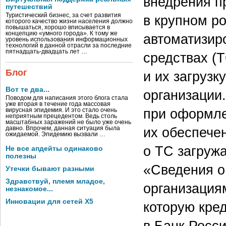
внедрения п
путешествий
Туристический бизнес, за счет развития
в крупном ро
которого качество жизни населения должно
повышаться, хорошо вписывается в
концепцию «умного города». К тому же
автоматизир
уровень использования информационных
технологий в данной отрасли за последние
пятнадцать-двадцать лет …
средствах (Т
Блог
и их загрузк
Вот те два...
организации
Поводом для написания этого блога стала
уже вторая в течение года массовая
при оформле
вирусная эпидемия. И это стало очень
неприятным прецедентом. Ведь столь
масштабных заражений не было уже очень
их обеспече
давно. Впрочем, данная ситуация была
ожидаемой. Эпидемию вызвали …
о ТС загруж
Не все апдейты одинаково
полезны
«Сведения о
Утечки бывают разными
Здравствуй, племя младое,
организация
незнакомое...
Инновации для сетей X5
которую кре
в Банк Росс