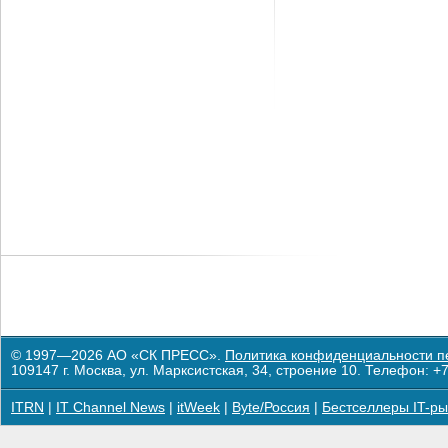
© 1997—2026 АО «СК ПРЕСС».
Политика конфиденциальности п
109147 г. Москва, ул. Марксистская, 34, строение 10. Телефон: +7
ITRN
|
IT Channel News
|
itWeek
|
Byte/Россия
|
Бестселлеры IT-ры