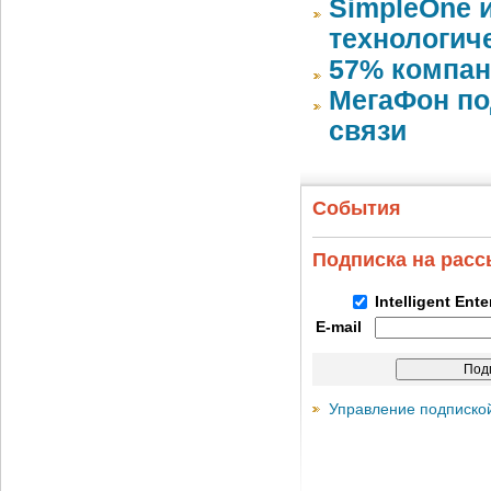
SimpleOne 
технологич
57% компан
МегаФон по
связи
События
Подписка на рас
Intelligent Ent
E-mail
Управление подписко