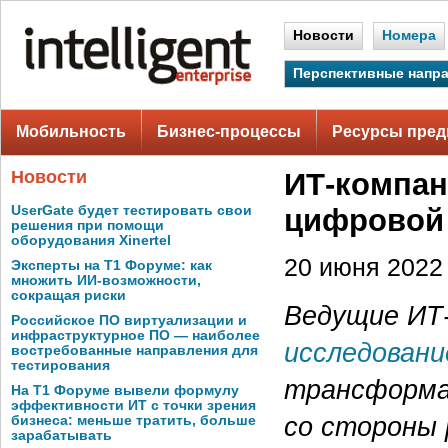
Новости
Номера
Перспективные напр
Мобильность
Бизнес-процессы
Ресурсы пред
Новости
ИТ-компан
UserGate будет тестировать свои
цифровой 
решения при помощи
оборудования Xinertel
20 июня 2022 
Эксперты на Т1 Форуме: как
множить ИИ-возможности,
сокращая риски
Ведущие ИТ-
Российское ПО виртуализации и
инфраструктурное ПО — наиболее
исследовани
востребованные направления для
тестирования
трансформац
На Т1 Форуме вывели формулу
эффективности ИТ с точки зрения
со стороны 
бизнеса: меньше тратить, больше
зарабатывать