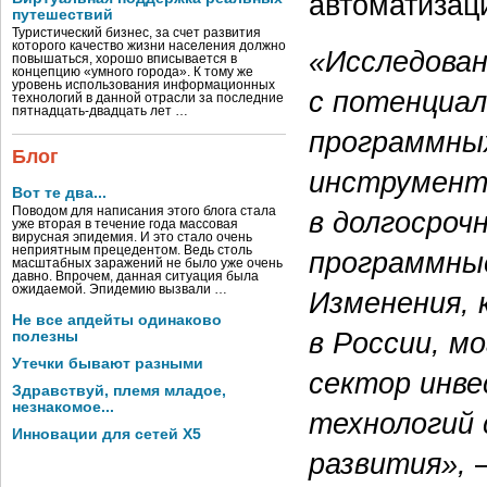
автоматизац
путешествий
Туристический бизнес, за счет развития
которого качество жизни населения должно
«Исследован
повышаться, хорошо вписывается в
концепцию «умного города». К тому же
уровень использования информационных
с потенциал
технологий в данной отрасли за последние
пятнадцать-двадцать лет …
программных
Блог
инструмент
Вот те два...
Поводом для написания этого блога стала
в долгосроч
уже вторая в течение года массовая
вирусная эпидемия. И это стало очень
неприятным прецедентом. Ведь столь
программные
масштабных заражений не было уже очень
давно. Впрочем, данная ситуация была
ожидаемой. Эпидемию вызвали …
Изменения, 
Не все апдейты одинаково
в России, м
полезны
Утечки бывают разными
сектор инве
Здравствуй, племя младое,
незнакомое...
технологий 
Инновации для сетей X5
развития»,
—