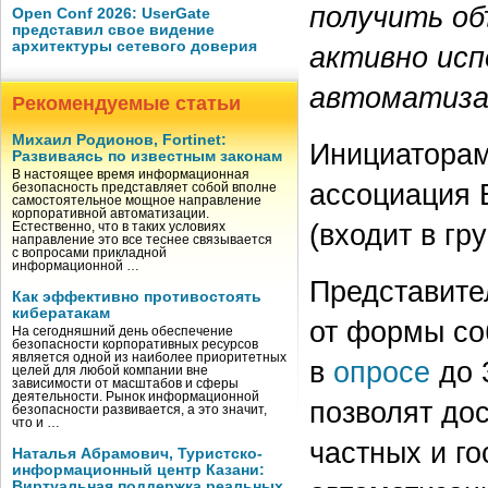
получить об
Open Conf 2026: UserGate
представил свое видение
архитектуры сетевого доверия
активно исп
автоматизац
Рекомендуемые статьи
Михаил Родионов, Fortinet:
Инициаторам
Развиваясь по известным законам
В настоящее время информационная
ассоциация
безопасность представляет собой вполне
самостоятельное мощное направление
корпоративной автоматизации.
(входит в гр
Естественно, что в таких условиях
направление это все теснее связывается
с вопросами прикладной
информационной …
Представите
Как эффективно противостоять
кибератакам
от формы со
На сегодняшний день обеспечение
безопасности корпоративных ресурсов
является одной из наиболее приоритетных
в
опросе
до 
целей для любой компании вне
зависимости от масштабов и сферы
деятельности. Рынок информационной
позволят до
безопасности развивается, а это значит,
что и …
частных и г
Наталья Абрамович, Туристско-
информационный центр Казани:
Виртуальная поддержка реальных