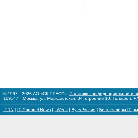
© 1997—2026 АО «СК ПРЕСС».
Политика конфиденциальности п
109147 г. Москва, ул. Марксистская, 34, строение 10. Телефон: +7
ITRN
|
IT Channel News
|
itWeek
|
Byte/Россия
|
Бестселлеры IT-ры