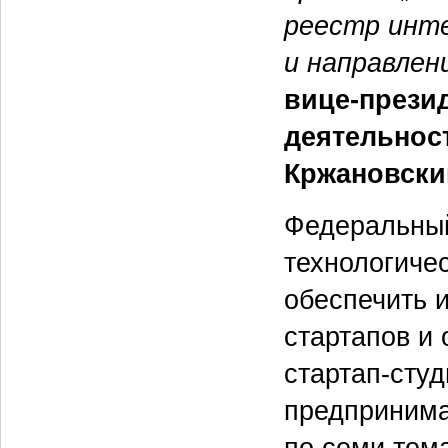
реестр инте
и направлен
вице-презид
деятельнос
Кржановски
Федеральный
технологиче
обеспечить 
стартапов и
стартап-сту
предпринима
по семи тем