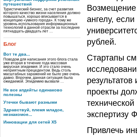
путешествий
Возмещение 
Туристический бизнес, за счет развития
которого качество жизни населения должно
ангелу, если
повышаться, хорошо вписывается в
концепцию «умного города». К тому же
уровень использования информационных
университетс
технологий в данной отрасли за последние
пятнадцать-двадцать лет …
рублей.
Блог
Вот те два...
Стартапы см
Поводом для написания этого блога стала
уже вторая в течение года массовая
исследовани
вирусная эпидемия. И это стало очень
неприятным прецедентом. Ведь столь
масштабных заражений не было уже очень
результатов
давно. Впрочем, данная ситуация была
ожидаемой. Эпидемию вызвали …
проекты дол
Не все апдейты одинаково
полезны
технической
Утечки бывают разными
Здравствуй, племя младое,
экспертизу 
незнакомое...
Инновации для сетей X5
Привлечь ин