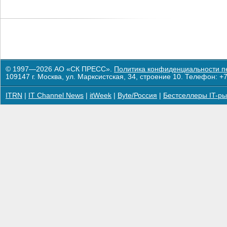
© 1997—2026 АО «СК ПРЕСС».
Политика конфиденциальности п
109147 г. Москва, ул. Марксистская, 34, строение 10. Телефон: +7
ITRN
|
IT Channel News
|
itWeek
|
Byte/Россия
|
Бестселлеры IT-ры