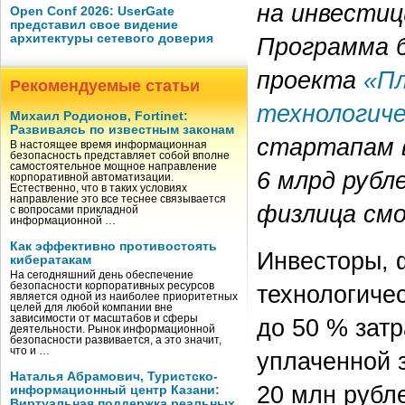
на инвестиц
Open Conf 2026: UserGate
представил свое видение
архитектуры сетевого доверия
Программа б
проекта
«П
Рекомендуемые статьи
технологич
Михаил Родионов, Fortinet:
Развиваясь по известным законам
стартапам в
В настоящее время информационная
безопасность представляет собой вполне
самостоятельное мощное направление
6 млрд рубл
корпоративной автоматизации.
Естественно, что в таких условиях
направление это все теснее связывается
физлица смо
с вопросами прикладной
информационной …
Как эффективно противостоять
Инвесторы, 
кибератакам
На сегодняшний день обеспечение
технологиче
безопасности корпоративных ресурсов
является одной из наиболее приоритетных
целей для любой компании вне
зависимости от масштабов и сферы
до 50 % зат
деятельности. Рынок информационной
безопасности развивается, а это значит,
что и …
уплаченной 
Наталья Абрамович, Туристско-
20 млн рубле
информационный центр Казани:
Виртуальная поддержка реальных