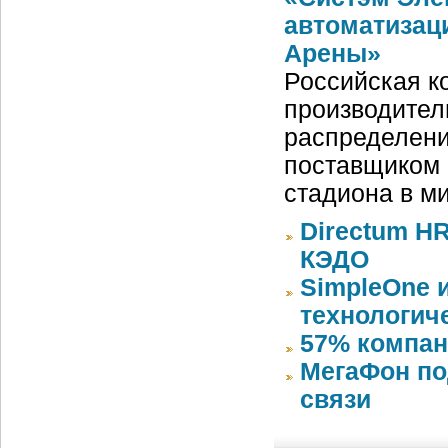
автоматизац
Арены»
Российская ко
производител
распределени
поставщиком 
стадиона в м
Directum HR
КЭДО
SimpleOne 
технологич
57% компан
МегаФон по
связи