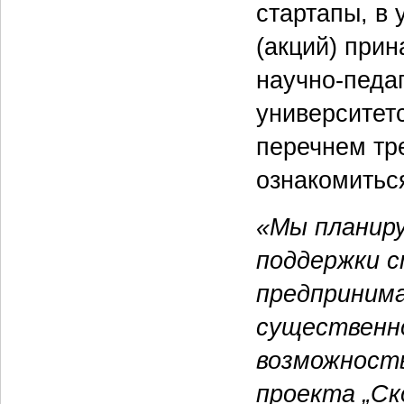
стартапы, в 
(акций) при
научно-педа
университет
перечнем тр
ознакомитьс
«Мы планиру
поддержки с
предпринима
существенно
возможность
проекта „Ск