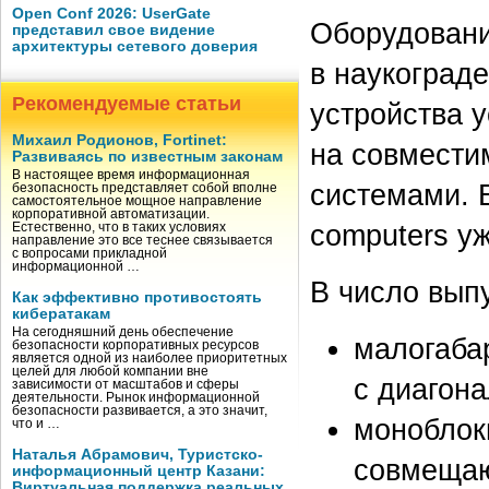
Open Conf 2026: UserGate
Оборудовани
представил свое видение
архитектуры сетевого доверия
в наукоград
Рекомендуемые статьи
устройства 
Михаил Родионов, Fortinet:
на совмести
Развиваясь по известным законам
В настоящее время информационная
системами. 
безопасность представляет собой вполне
самостоятельное мощное направление
корпоративной автоматизации.
сomputers уж
Естественно, что в таких условиях
направление это все теснее связывается
с вопросами прикладной
информационной …
В число вып
Как эффективно противостоять
кибератакам
На сегодняшний день обеспечение
малогаба
безопасности корпоративных ресурсов
является одной из наиболее приоритетных
целей для любой компании вне
с диагона
зависимости от масштабов и сферы
деятельности. Рынок информационной
безопасности развивается, а это значит,
моноблоки
что и …
Наталья Абрамович, Туристско-
совмещаю
информационный центр Казани:
Виртуальная поддержка реальных