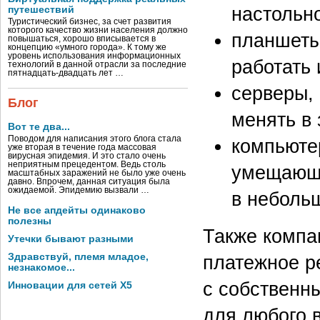
настольно
путешествий
Туристический бизнес, за счет развития
которого качество жизни населения должно
планшеты
повышаться, хорошо вписывается в
концепцию «умного города». К тому же
уровень использования информационных
работать 
технологий в данной отрасли за последние
пятнадцать-двадцать лет …
серверы,
Блог
менять в 
Вот те два...
Поводом для написания этого блога стала
компьюте
уже вторая в течение года массовая
вирусная эпидемия. И это стало очень
неприятным прецедентом. Ведь столь
умещающи
масштабных заражений не было уже очень
давно. Впрочем, данная ситуация была
ожидаемой. Эпидемию вызвали …
в неболь
Не все апдейты одинаково
полезны
Также компа
Утечки бывают разными
платежное ре
Здравствуй, племя младое,
незнакомое...
с собственн
Инновации для сетей X5
для любого 