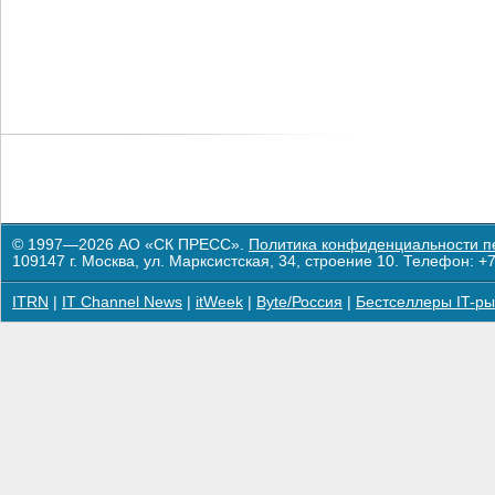
© 1997—2026 АО «СК ПРЕСС».
Политика конфиденциальности п
109147 г. Москва, ул. Марксистская, 34, строение 10. Телефон: +7
ITRN
|
IT Channel News
|
itWeek
|
Byte/Россия
|
Бестселлеры IT-ры