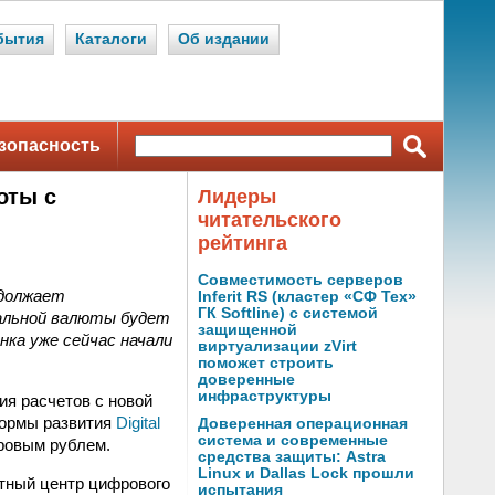
бытия
Каталоги
Об издании
зопасность
оты с
Лидеры
читательского
рейтинга
Совместимость серверов
одолжает
Inferit RS (кластер «СФ Тех»
ГК Softline) с системой
альной валюты будет
защищенной
нка уже сейчас начали
виртуализации zVirt
поможет строить
доверенные
инфраструктуры
я расчетов с новой
формы развития
Digital
Доверенная операционная
система и современные
ровым рублем.
средства защиты: Astra
Linux и Dallas Lock прошли
етный центр цифрового
испытания