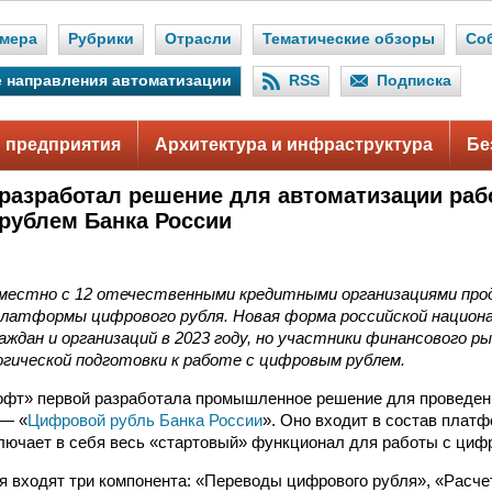
мера
Рубрики
Отрасли
Тематические обзоры
Со
 направления автоматизации
RSS
Подписка
 предприятия
Архитектура и инфраструктура
Бе
разработал решение для автоматизации раб
ублем Банка России
вместно с 12 отечественными кредитными организациями пр
латформы цифрового рубля. Новая форма российской национ
аждан и организаций в 2023 году, но участники финансового ры
гической подготовки к работе с цифровым рублем.
фт» первой разработала промышленное решение для проведени
— «
Цифровой рубль Банка России
». Оно входит в состав плат
лючает в себя весь «стартовый» функционал для работы с циф
я входят три компонента: «Переводы цифрового рубля», «Расч