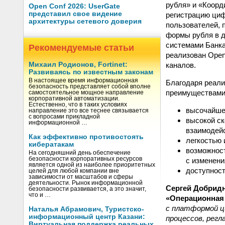
рубля» и «Коорд
Open Conf 2026: UserGate
представил свое видение
регистрацию циф
архитектуры сетевого доверия
пользователей, 
формы рубля в 
системами Банка
Рекомендуемые статьи
реализован Open
каналов.
Михаил Родионов, Fortinet:
Развиваясь по известным законам
В настоящее время информационная
Благодаря реали
безопасность представляет собой вполне
преимуществами
самостоятельное мощное направление
корпоративной автоматизации.
Естественно, что в таких условиях
высочайшей
направление это все теснее связывается
с вопросами прикладной
высокой ск
информационной …
взаимодейс
Как эффективно противостоять
легкостью 
кибератакам
возможност
На сегодняшний день обеспечение
безопасности корпоративных ресурсов
с изменени
является одной из наиболее приоритетных
доступност
целей для любой компании вне
зависимости от масштабов и сферы
деятельности. Рынок информационной
Сергей Добридн
безопасности развивается, а это значит,
что и …
«Операционная
с платформой ц
Наталья Абрамович, Туристско-
информационный центр Казани:
процессов, регл
Виртуальная поддержка реальных