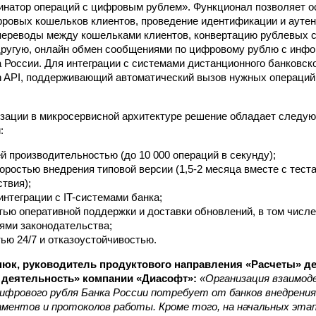
инатор операций с цифровым рублем». Функционал позволяет 
ровых кошельков клиентов, проведение идентификации и ауте
переводы между кошельками клиентов, конвертацию рублевых с
другую, онлайн обмен сообщениями по цифровому рублю с инф
 России. Для интеграции с системами дистанционного банковск
 API, поддерживающий автоматический вызов нужных операций
зации в микросервисной архитектуре решение обладает следу
:
 производительностью (до 10 000 операций в секунду);
оростью внедрения типовой версии
(1,5-2
месяца вместе с теста
твия);
интеграции с IT-системами банка;
ью оперативной поддержки и доставки обновлений, в том числ
ями законодательства;
ью 24/7 и отказоустойчивостью.
юк, руководитель продуктового направления «Расчеты» д
 деятельность» компании «Диасофт»:
«Организация взаимод
ифрового рубля Банка России потребует от банков внедрения
аментов и протоколов работы. Кроме того, на начальных эта