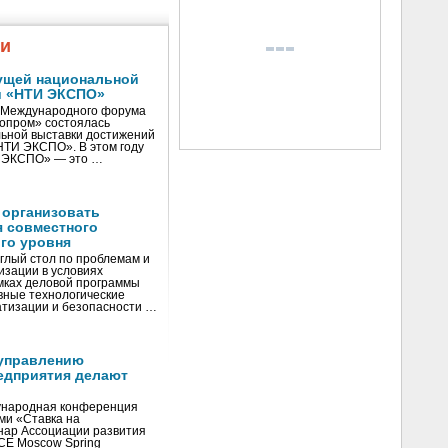
жи
ущей национальной
и «НТИ ЭКСПО»
V Международного форума
нопром» состоялась
ьной выставки достижений
«НТИ ЭКСПО». В этом году
И ЭКСПО» — это …
 организовать
я совместного
го уровня
глый стол по проблемам и
зации в условиях
мках деловой программы
вные технологические
тизации и безопасности …
управлению
едприятия делают
ународная конференция
ми «Ставка на
инар Ассоциации развития
CE Moscow Spring