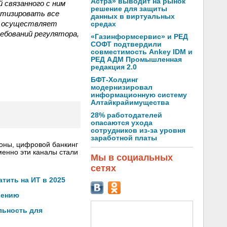
Астра» выводит на рынок
 связанного с ним
решение для защиты
атизировать все
данных в виртуальных
“ осуществляет
средах
ебований регулятора,
«Газинформсервис» и РЕД
СОФТ подтвердили
совместимость Ankey IDM и
РЕД АДМ Промышленная
редакция 2.0
БФТ-Холдинг
модернизировал
информационную систему
Алтайкрайимущества
28% работодателей
опасаются ухода
сотрудников из-за уровня
заработной платы
роны, цифровой банкинг
менно эти каналы стали
Мы в социальных
сетях
тить на ИТ в 2025
рению
льность для