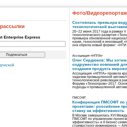
Фото/Видеорепорта
Состоялась премьера вед
 рассылки
технологической выставк
20–22 июня 2017 года в рамках 
технологического развития «Тех
ent Enterprise Express
премьера обновленной национал
науки, технологий и инноваций 
она обрела новый формат: «НТ
Ассоциация «НППА»
Олег Сердюков: Мы хотим
содружество компаний дл
дпиской
создания продукта мирово
Ассоциация «НППА» провела кру
задачам промышленной автомати
технологической революции в ра
Форума «Технопром»-2017. Осно
подходы к промышленной автома
ПМСОФТ
Конференция ПМСОФТ по 
проектами: российские пр
ставку на эффективность
В Москве завершилась XVI Межд
ПМСОФТ по управлению проекта
эффективность» и II бизнес-сем
стоимостного инжиниринга — AA