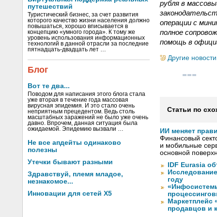
рубля в массовы
путешествий
законодательст
Туристический бизнес, за счет развития
которого качество жизни населения должно
операции с мин
повышаться, хорошо вписывается в
полное сопровож
концепцию «умного города». К тому же
уровень использования информационных
помощь в офици
технологий в данной отрасли за последние
пятнадцать-двадцать лет …
Другие новости
Блог
Вот те два...
Поводом для написания этого блога стала
уже вторая в течение года массовая
вирусная эпидемия. И это стало очень
Статьи по схо
неприятным прецедентом. Ведь столь
масштабных заражений не было уже очень
давно. Впрочем, данная ситуация была
ожидаемой. Эпидемию вызвали …
ИИ меняет прав
Финансовый секто
Не все апдейты одинаково
и мобильные серв
полезны
основной поверх
Утечки бывают разными
IDF Eurasia 
Исследование
Здравствуй, племя младое,
году
незнакомое...
«Инфосистемы
Инновации для сетей X5
процессингов
Маркетплейс 
продавцов и 