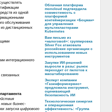
осуществлять
Облачная платформа
нтификации
moncloud подтвердила
редств из одной
совместимость с
платформой
ормационными
контейнеризации «Боцман»
ого обслуживания
для управления
 из дистанционных
мультикластерами
Kubernetes
Вам письмо из
ющими
«налоговой»: группировка
Silver Fox атаковала
российские организации с
использованием новых
инструментов
ми интеграционного
Закупки ИИ-решений
выросли в разы: рынок
переходит от пилотов к
масштабированию
е связанных
Эксперт компании
«Газинформсервис»
предложила инструмент,
оценивающий
епартамента
безопасность ИИ
ействия
Технологическая синергия
 новых бизнес-
и операционная
пах запуска цифрового
эффективность: «Группа