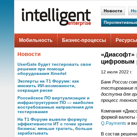
Новости
Но
Перспективные
Мобильность
Бизнес-процессы
Ресурсы
Новости
«Диасофт» 
цифровым р
UserGate будет тестировать свои
решения при помощи
12 июля 2022 г.
оборудования Xinertel
Эксперты на Т1 Форуме: как
Банк России со
множить ИИ-возможности,
тестирование п
сокращая риски
доступна для гр
Российское ПО виртуализации и
процесс техноло
инфраструктурное ПО — наиболее
востребованные направления для
Компания «Диасо
тестирования
формой валюты 
На Т1 Форуме вывели формулу
Q.Payments
и вк
эффективности ИТ с точки зрения
бизнеса: меньше тратить, больше
зарабатывать
В состав решени