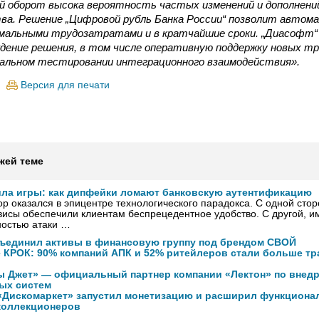
й оборот высока вероятность частых изменений и дополнений
ва. Решение „Цифровой рубль Банка России“ позволит автом
имальными трудозатратами и в кратчайшие сроки. „Диасофт
дение решения, в том числе оперативную поддержку новых тр
альном тестировании интеграционного взаимодействия».
Версия для печати
жей теме
ила игры: как дипфейки ломают банковскую аутентификацию
р оказался в эпицентре технологического парадокса. С одной сто
исы обеспечили клиентам беспрецедентное удобство. С другой, и
ностью атаки …
объединил активы в финансовую группу под брендом СВОЙ
 КРОК: 90% компаний АПК и 52% ритейлеров стали больше тра
 Джет» — официальный партнер компании «Лектон» по внед
ых систем
«Дискомаркет» запустил монетизацию и расширил функциона
коллекционеров