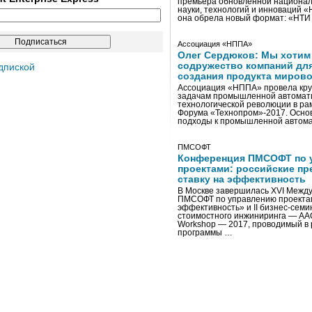
премьера обновленной национал
науки, технологий и инноваций 
она обрела новый формат: «НТ
Ассоциация «НППА»
Олег Сердюков: Мы хотим
содружество компаний дл
дпиской
создания продукта мирово
Ассоциация «НППА» провела кру
задачам промышленной автомати
технологической революции в ра
Форума «Технопром»-2017. Осно
подходы к промышленной автома
ПМСОФТ
Конференция ПМСОФТ по 
проектами: российские пр
ставку на эффективность
В Москве завершилась XVI Межд
ПМСОФТ по управлению проекта
эффективность» и II бизнес-сем
стоимостного инжиниринга — AA
Workshop — 2017, проводимый в 
программы …