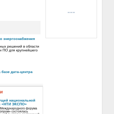
го энергоснабжения
сных решений в области
 и ПО для крупнейшего
 базе дата-центра
жи
ущей национальной
и «НТИ ЭКСПО»
V Международного форума
нопром» состоялась