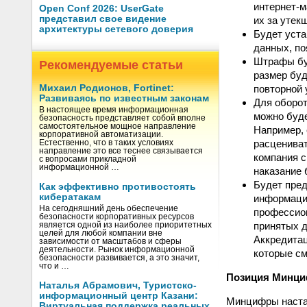
интернет-м
Open Conf 2026: UserGate
представил свое видение
их за утек
архитектуры сетевого доверия
Будет уста
данных, по
Штрафы буд
Рекомендуемые статьи
размер буд
повторной 
Михаил Родионов, Fortinet:
Развиваясь по известным законам
Для оборот
В настоящее время информационная
можно буде
безопасность представляет собой вполне
самостоятельное мощное направление
Например, 
корпоративной автоматизации.
расцениват
Естественно, что в таких условиях
направление это все теснее связывается
компания с
с вопросами прикладной
информационной …
наказание
Будет пред
Как эффективно противостоять
кибератакам
информацио
На сегодняшний день обеспечение
профессион
безопасности корпоративных ресурсов
принятых д
является одной из наиболее приоритетных
целей для любой компании вне
Аккредита
зависимости от масштабов и сферы
деятельности. Рынок информационной
которые см
безопасности развивается, а это значит,
что и …
Позиция Минц
Наталья Абрамович, Туристско-
информационный центр Казани:
Минцифры настаи
Виртуальная поддержка реальных