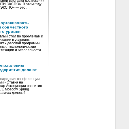
ьной выставки достижений
«НТИ ЭКСПО». В этом году
И ЭКСПО» — это …
 организовать
я совместного
го уровня
глый стол по проблемам и
зации в условиях
мках деловой программы
вные технологические
тизации и безопасности …
управлению
едприятия делают
ународная конференция
ми «Ставка на
инар Ассоциации развития
CE Moscow Spring
рамках деловой