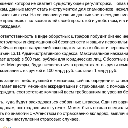
ешения которой не хватает существующей регуляторики. Попав 
ам, данные могут стать инструментом для спам-звонков, неже
ических схем. На основании утекших данных часто создают мо
е привлекают пользователей своей простотой и удобством, и в 
гражданам.
ответственность в виде оборотных штрафов побудит бизнес ин
аструктуры информационной безопасности и защиту персональ
Сейчас вопрос нарушений законодательства в области персона
атьей 13.11 Административного кодекса. Максимальное наказани
гает штраф в 500 тыс. рублей для юридических лиц. Оборотные
ает Минцифры, будут исчисляться в процентах от выручки комп
компании с выручкой в 100 млрд руб. составит 1 млрд руб.
ь защиты, действующий в компаниях, сейчас определить сложно
гает ввести механизм аккредитации и страхования, с помощью
ерждать соответствие компаний всем требованиям по уровню бе
ь, куда будут расходоваться собранные штрафы. Один из вар
жданам, пострадавшим от утечек. Может быть создан специаль
ть по аналогии с «Агенством по страхованию вкладов», выпла
ов при наступлении страховых случаев.