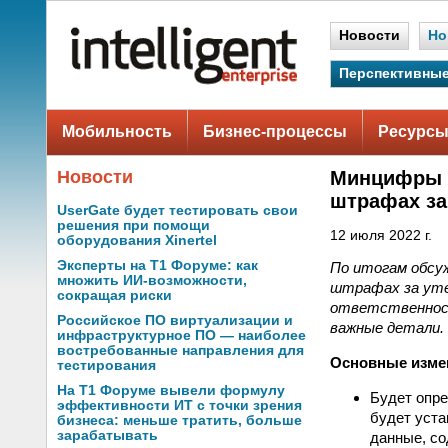
Новости
Но
Перспективные
Мобильность
Бизнес-процессы
Ресурсы
Новости
Минцифры г
штрафах за
UserGate будет тестировать свои
решения при помощи
12 июля 2022 г.
оборудования Xinertel
Эксперты на Т1 Форуме: как
По итогам обсу
множить ИИ-возможности,
штрафах за уте
сокращая риски
ответственност
Российское ПО виртуализации и
важные детали.
инфраструктурное ПО — наиболее
востребованные направления для
Основные изме
тестирования
На Т1 Форуме вывели формулу
Будет опре
эффективности ИТ с точки зрения
будет уста
бизнеса: меньше тратить, больше
зарабатывать
данные, со