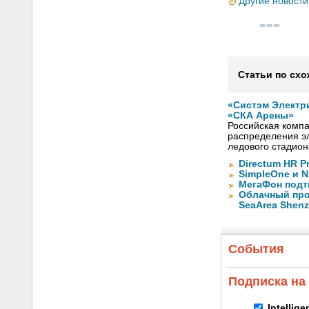
Другие новости
Статьи по схо
«Систэм Электр
«СКА Арены»
Российская компа
распределения эл
ледового стадион
Directum HR P
SimpleOne и 
МегаФон подт
Облачный про
SeaArea Shen
События
Подписка на
Intellig