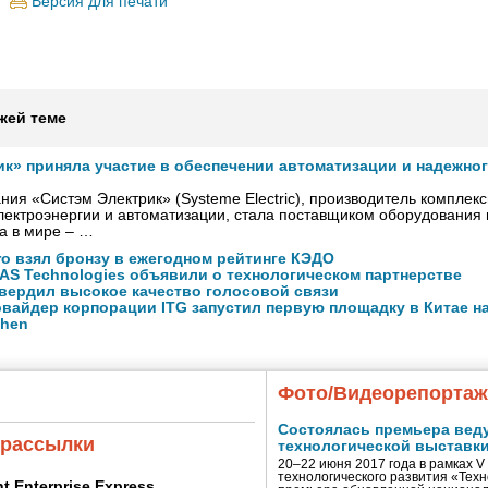
Версия для печати
жей теме
ик» приняла участие в обеспечении автоматизации и надежно
ния «Систэм Электрик» (Systeme Electric), производитель комплек
ектроэнергии и автоматизации, стала поставщиком оборудования
а в мире – …
ro взял бронзу в ежегодном рейтинге КЭДО
NAS Technologies объявили о технологическом партнерстве
вердил высокое качество голосовой связи
вайдер корпорации ITG запустил первую площадку в Китае на
zhen
Фото/Видеорепорта
Состоялась премьера вед
 рассылки
технологической выставк
20–22 июня 2017 года в рамках 
технологического развития «Тех
ent Enterprise Express