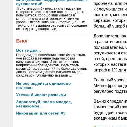
проблема, для р
путешествий
к злоумышленник
Туристический бизнес, за счет развития
которого качество жизни населения должно
шантажа, мошенн
повышаться, хорошо вписывается в
концепцию «умного города». К тому же
сервисы, которы
уровень использования информационных
больший ущерб 
технологий в данной отрасли за последние
пятнадцать-двадцать лет …
Дополнительная 
Блог
в развитие инфр
пользователей. 
Вот те два...
регулируется ст
Поводом для написания этого блога стала
в ней, предпола
уже вторая в течение года массовая
вирусная эпидемия. И это стало очень
которых настаив
неприятным прецедентом. Ведь столь
масштабных заражений не было уже очень
штраф в 1% для 
давно. Впрочем, данная ситуация была
ожидаемой. Эпидемию вызвали …
Реальный уровен
Не все апдейты одинаково
Минцифры предла
полезны
регулярно подтв
Утечки бывают разными
Важно определит
Здравствуй, племя младое,
незнакомое...
компенсаций гра
будет действова
Инновации для сетей X5
вкладчикам банк