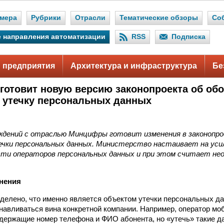
мера
Рубрики
Отрасли
Тематические обзоры
Со
 направления автоматизации
RSS
Подписка
 предприятия
Архитектура и инфраструктура
Бе
отовит новую версию законопроекта об об
 утечку персональных данных
ждений с отраслью Минцифры готовит изменения в законопр
чки персональных данных. Министерство настаивает на уси
и операторов персональных данных и при этом считает не
нения
делено, что именно является объектом утечки персональных дан
навливаться вина конкретной компании. Например, оператор мо
держащие номер телефона и ФИО абонента, но «утечь» такие да