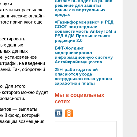
Астра» выводит на рынок
в руки
решение для защиты
лательных рассылок,
данных в виртуальных
средах
шеннические онлайн-
итоге причиняют еще
«Газинформсервис» и РЕД
СОФТ подтвердили
совместимость Ankey IDM и
РЕД АДМ Промышленная
вестировать
редакция 2.0
ных данных
БФТ-Холдинг
льных данных
модернизировал
е, установленное
информационную систему
Алтайкрайимущества
 штрафы, на введении
аний. Так, оборотный
28% работодателей
опасаются ухода
сотрудников из-за уровня
заработной платы
. Для этого
 которого можно будет
Мы в социальных
зопасности.
сетях
иантов — выплаты
ный фонд, который
чивающим возмещения