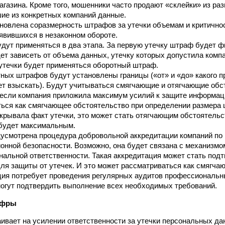
агазина. Кроме того, мошенники часто продают «склейки» из ра
шие из конкретных компаний данные.
новлена соразмерность штрафов за утечки объемам и критично
явившихся в незаконном обороте.
ут применяться в два этапа. За первую утечку штраф будет ф
ет зависеть от объема данных, утечку которых допустила компа
утечки будет применяться оборотный штраф.
ных штрафов будут установлены границы («от» и «до» какого п
т взыскать). Будут учитываться смягчающие и отягчающие обс
если компания приложила максимум усилий к защите информаци
ься как смягчающее обстоятельство при определении размера 
крывала факт утечки, это может стать отягчающим обстоятельст
 будет максимальным.
усмотрена процедура добровольной аккредитации компаний по
нной безопасности. Возможно, она будет связана с механизмо
альной ответственности. Такая аккредитация может стать под
ля защиты от утечек. И это может рассматриваться как смягча
ция потребует проведения регулярных аудитов профессиональн
огут подтвердить выполнение всех необходимых требований.
ифры
вает на усилении ответственности за утечки персональных да