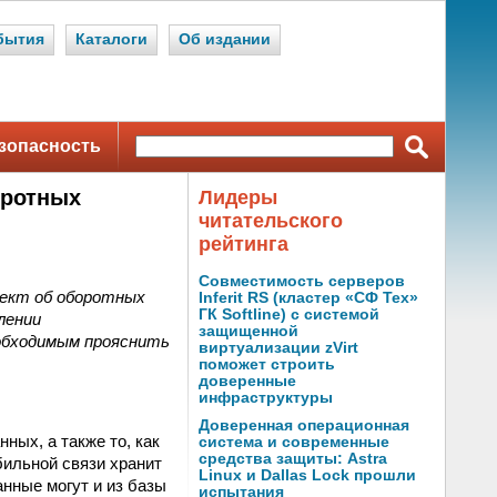
бытия
Каталоги
Об издании
зопасность
оротных
Лидеры
читательского
рейтинга
Совместимость серверов
оект об оборотных
Inferit RS (кластер «СФ Тех»
ГК Softline) с системой
лении
защищенной
обходимым прояснить
виртуализации zVirt
поможет строить
доверенные
инфраструктуры
Доверенная операционная
ных, а также то, как
система и современные
средства защиты: Astra
бильной связи хранит
Linux и Dallas Lock прошли
нные могут и из базы
испытания