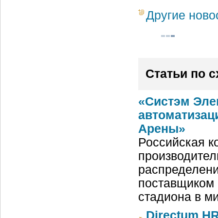
Другие ново
Статьи по 
«Систэм Эле
автоматизац
Арены»
Российская ко
производител
распределени
поставщиком 
стадиона в м
Directum HR