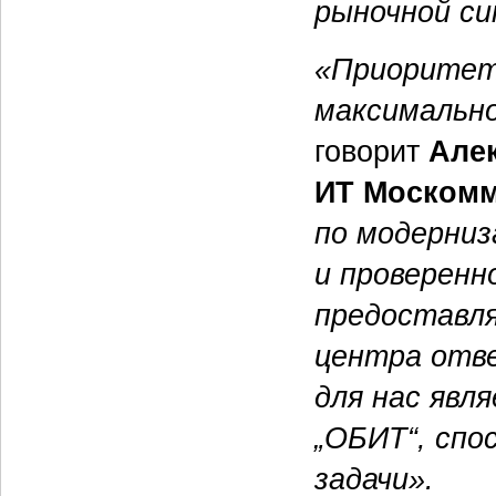
рыночной си
«Приоритет
максимально
говорит
Але
ИТ Москомм
по модерниз
и проверенн
предоставля
центра отв
для нас явл
„ОБИТ“, спо
задачи».