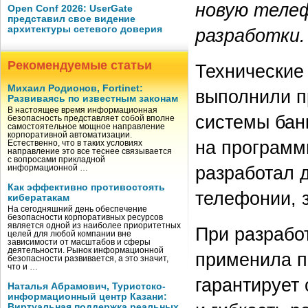
новую теле
Open Conf 2026: UserGate
представил свое видение
архитектуры сетевого доверия
разработки.
Рекомендуемые статьи
Технические
Михаил Родионов, Fortinet:
выполнили п
Развиваясь по известным законам
В настоящее время информационная
системы бан
безопасность представляет собой вполне
самостоятельное мощное направление
корпоративной автоматизации.
на программ
Естественно, что в таких условиях
направление это все теснее связывается
с вопросами прикладной
разработал 
информационной …
Как эффективно противостоять
телефонии, з
кибератакам
На сегодняшний день обеспечение
безопасности корпоративных ресурсов
является одной из наиболее приоритетных
При разрабо
целей для любой компании вне
зависимости от масштабов и сферы
деятельности. Рынок информационной
применила п
безопасности развивается, а это значит,
что и …
гарантирует
Наталья Абрамович, Туристско-
информационный центр Казани:
Виртуальная поддержка реальных