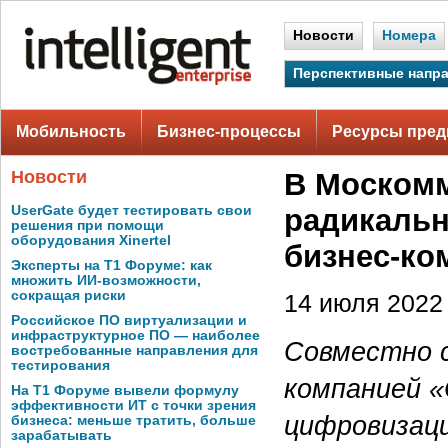
Новости
Номера
Перспективные напр
Мобильность
Бизнес-процессы
Ресурсы пред
Новости
В Моском
UserGate будет тестировать свои
радикальн
решения при помощи
оборудования Xinertel
бизнес-ко
Эксперты на Т1 Форуме: как
множить ИИ-возможности,
сокращая риски
14 июля 2022 
Российское ПО виртуализации и
инфраструктурное ПО — наиболее
Совместно 
востребованные направления для
тестирования
компанией «
На Т1 Форуме вывели формулу
эффективности ИТ с точки зрения
цифровизаци
бизнеса: меньше тратить, больше
зарабатывать