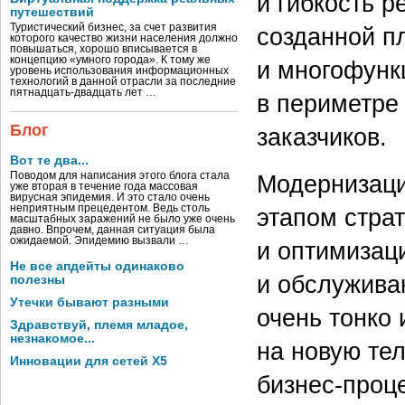
и гибкость р
путешествий
Туристический бизнес, за счет развития
созданной п
которого качество жизни населения должно
повышаться, хорошо вписывается в
концепцию «умного города». К тому же
и многофунк
уровень использования информационных
технологий в данной отрасли за последние
пятнадцать-двадцать лет …
в периметре
Блог
заказчиков.
Вот те два...
Модернизаци
Поводом для написания этого блога стала
уже вторая в течение года массовая
вирусная эпидемия. И это стало очень
неприятным прецедентом. Ведь столь
этапом стра
масштабных заражений не было уже очень
давно. Впрочем, данная ситуация была
ожидаемой. Эпидемию вызвали …
и оптимизац
Не все апдейты одинаково
и обслужива
полезны
Утечки бывают разными
очень тонко 
Здравствуй, племя младое,
незнакомое...
на новую те
Инновации для сетей X5
бизнес-проц