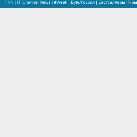
ITRN
|
IT Channel News
|
itWeek
|
Byte/Россия
|
Бестселлеры IT-ры