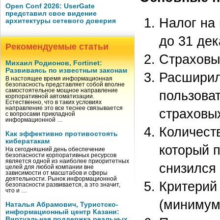
Open Conf 2026: UserGate
представил свое видение
Налог на
архитектуры сетевого доверия
до 31 дек
Рекомендуемые статьи
Страховы
Михаил Родионов, Fortinet:
Развиваясь по известным законам
Расширил
В настоящее время информационная
безопасность представляет собой вполне
самостоятельное мощное направление
пользова
корпоративной автоматизации.
Естественно, что в таких условиях
направление это все теснее связывается
страховых
с вопросами прикладной
информационной …
Количест
Как эффективно противостоять
кибератакам
который п
На сегодняшний день обеспечение
безопасности корпоративных ресурсов
является одной из наиболее приоритетных
снизился
целей для любой компании вне
зависимости от масштабов и сферы
деятельности. Рынок информационной
Критерий 
безопасности развивается, а это значит,
что и …
(минимум 
Наталья Абрамович, Туристско-
информационный центр Казани:
Виртуальная поддержка реальных