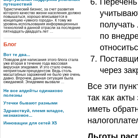
Перечень
путешествий
Туристический бизнес, за счет развития
учитываю
которого качество жизни населения должно
повышаться, хорошо вписывается в
концепцию «умного города». К тому же
получать 
уровень использования информационных
технологий в данной отрасли за последние
пятнадцать-двадцать лет …
по внедр
Блог
относить
Вот те два...
Поставщи
Поводом для написания этого блога стала
уже вторая в течение года массовая
через зак
вирусная эпидемия. И это стало очень
неприятным прецедентом. Ведь столь
масштабных заражений не было уже очень
давно. Впрочем, данная ситуация была
ожидаемой. Эпидемию вызвали …
Все эти пунк
Не все апдейты одинаково
так как акты
полезны
Утечки бывают разными
иметь обрат
Здравствуй, племя младое,
незнакомое...
налогоплате
Инновации для сетей X5
Льготы рас