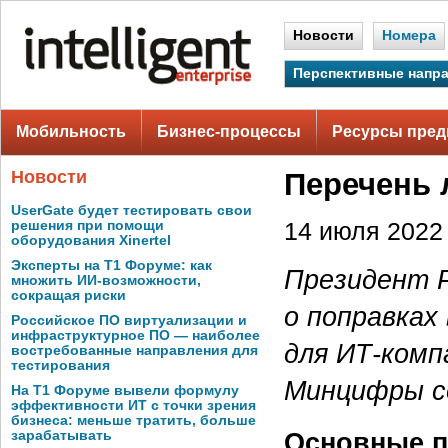
Новости
Номера
Перспективные напр
Мобильность
Бизнес-процессы
Ресурсы пред
Новости
Перечень 
UserGate будет тестировать свои
решения при помощи
14 июля 2022 
оборудования Xinertel
Эксперты на Т1 Форуме: как
Президент Р
множить ИИ-возможности,
сокращая риски
о поправках
Российское ПО виртуализации и
инфраструктурное ПО — наиболее
для ИТ-комп
востребованные направления для
тестирования
Минцифры с
На Т1 Форуме вывели формулу
эффективности ИТ с точки зрения
бизнеса: меньше тратить, больше
Основные п
зарабатывать