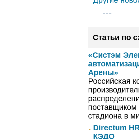
Другие ново
Статьи по 
«Систэм Эле
автоматизац
Арены»
Российская ко
производител
распределени
поставщиком 
стадиона в м
Directum HR
КЭДО