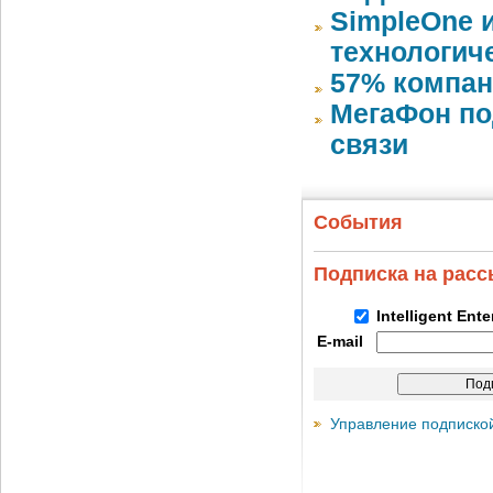
SimpleOne 
технологич
57% компан
МегаФон по
связи
События
Подписка на рас
Intelligent Ent
E-mail
Управление подписко