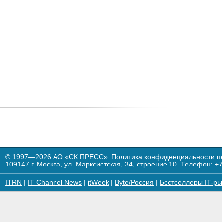
© 1997—2026 АО «СК ПРЕСС».
Политика конфиденциальности п
109147 г. Москва, ул. Марксистская, 34, строение 10. Телефон: +7
ITRN
|
IT Channel News
|
itWeek
|
Byte/Россия
|
Бестселлеры IT-ры