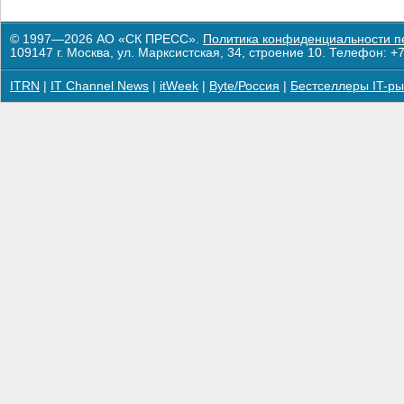
© 1997—2026 АО «СК ПРЕСС».
Политика конфиденциальности п
109147 г. Москва, ул. Марксистская, 34, строение 10. Телефон: +7
ITRN
|
IT Channel News
|
itWeek
|
Byte/Россия
|
Бестселлеры IT-ры