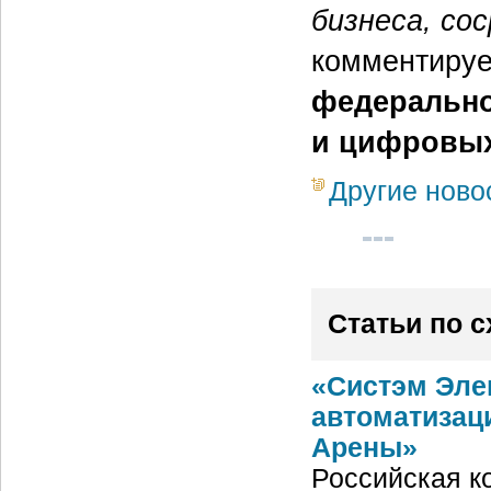
бизнеса, со
комментиру
федерально
и цифровых
Другие ново
Статьи по 
«Систэм Эле
автоматизац
Арены»
Российская ко