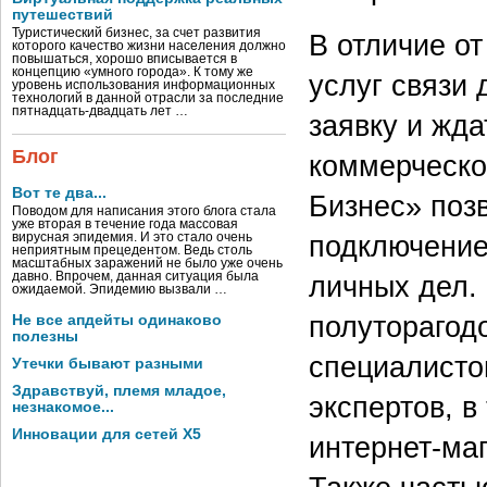
путешествий
Туристический бизнес, за счет развития
В отличие о
которого качество жизни населения должно
повышаться, хорошо вписывается в
концепцию «умного города». К тому же
услуг связи 
уровень использования информационных
технологий в данной отрасли за последние
пятнадцать-двадцать лет …
заявку и жда
Блог
коммерческо
Вот те два...
Бизнес» позв
Поводом для написания этого блога стала
уже вторая в течение года массовая
подключение
вирусная эпидемия. И это стало очень
неприятным прецедентом. Ведь столь
масштабных заражений не было уже очень
личных дел.
давно. Впрочем, данная ситуация была
ожидаемой. Эпидемию вызвали …
полуторагод
Не все апдейты одинаково
полезны
специалисто
Утечки бывают разными
Здравствуй, племя младое,
экспертов, в
незнакомое...
Инновации для сетей X5
интернет-ма