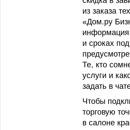
скидка в за
из заказа те
«Дом.ру Биз
информация 
и сроках по
предусмотре
Те, кто сомн
услуги и как
задать в ча
Чтобы подкл
торговую то
в салоне кр