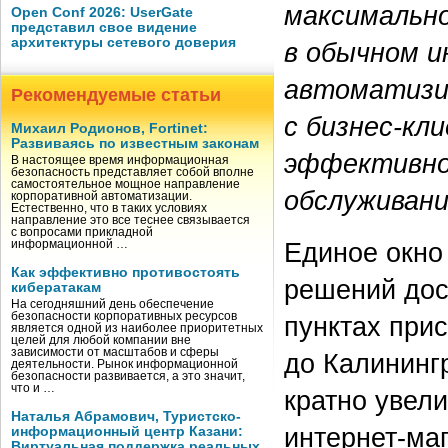
максимально
Open Conf 2026: UserGate
представил свое видение
архитектуры сетевого доверия
в обычном и
автоматизи
Рекомендуемые статьи
с бизнес-кли
Михаил Родионов, Fortinet:
Развиваясь по известным законам
эффективно
В настоящее время информационная
безопасность представляет собой вполне
самостоятельное мощное направление
обслуживани
корпоративной автоматизации.
Естественно, что в таких условиях
направление это все теснее связывается
с вопросами прикладной
Единое окно 
информационной …
Как эффективно противостоять
решений дос
кибератакам
На сегодняшний день обеспечение
безопасности корпоративных ресурсов
пунктах при
является одной из наиболее приоритетных
целей для любой компании вне
зависимости от масштабов и сферы
до Калининг
деятельности. Рынок информационной
безопасности развивается, а это значит,
что и …
кратно увели
Наталья Абрамович, Туристско-
интернет-маг
информационный центр Казани:
Виртуальная поддержка реальных