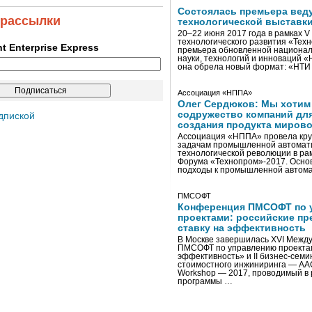
Состоялась премьера вед
 рассылки
технологической выставк
20–22 июня 2017 года в рамках 
технологического развития «Тех
ent Enterprise Express
премьера обновленной национал
науки, технологий и инноваций 
она обрела новый формат: «НТ
Ассоциация «НППА»
Олег Сердюков: Мы хотим
содружество компаний дл
дпиской
создания продукта мирово
Ассоциация «НППА» провела кру
задачам промышленной автомати
технологической революции в ра
Форума «Технопром»-2017. Осно
подходы к промышленной автома
ПМСОФТ
Конференция ПМСОФТ по 
проектами: российские пр
ставку на эффективность
В Москве завершилась XVI Межд
ПМСОФТ по управлению проекта
эффективность» и II бизнес-сем
стоимостного инжиниринга — AA
Workshop — 2017, проводимый в 
программы …