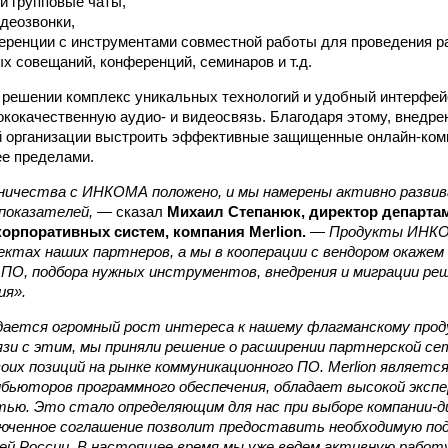
и групповые чаты,
идеозвонки,
ренции с инструментами совместной работы для проведения ра
х совещаний, конференций, семинаров и т.д.
решении комплекс уникальных технологий и удобный интерфей
кокачественную аудио- и видеосвязь. Благодаря этому, внедр
 организации выстроить эффективные защищенные онлайн-комм
 ее пределами.
ничества с ИНКОМА положено, и мы намерены активно развив
показателей,
— сказал
Михаил Степанюк, директор департа
корпоративных систем, компания Merlion.
—
Продукты ИНКОМ
ектах наших партнеров, а мы в кооперации с вендором окажем
 ПО, подбора нужных инструментов, внедрения и миграции ре
ия».
дается огромный рост интереса к нашему флагманскому про
вязи с этим, мы приняли решение о расширении партнерской с
воих позиций на рынке коммуникационного ПО. Merlion являетс
бьюторов программного обеспечения, обладает высокой эксп
тью. Это стало определяющим для нас при выборе компании
люченное cоглашение позволит предоставить необходимую по
сей России. В настоящее время мы уже ведем активную работ