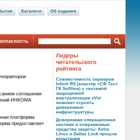
бытия
Каталоги
Об издании
зопасность
Лидеры
читательского
рейтинга
нтеграторов
Совместимость серверов
Inferit RS (кластер «СФ Тех»
ГК Softline) с системой
исанием соглашения
защищенной
виртуализации zVirt
ешений ИНКОМА
поможет строить
доверенные
инфраструктуры
нная платформа
Доверенная операционная
тформа предоставляет
система и современные
средства защиты: Astra
Linux и Dallas Lock прошли
испытания