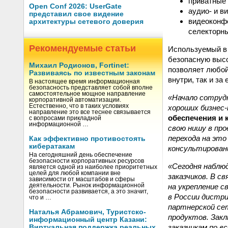
приватные 
Open Conf 2026: UserGate
аудио- и в
представил свое видение
видеоконфе
архитектуры сетевого доверия
селекторны
Рекомендуемые статьи
Используемый в 
безопасную высо
Михаил Родионов, Fortinet:
позволяет любой
Развиваясь по известным законам
внутри, так и за
В настоящее время информационная
безопасность представляет собой вполне
самостоятельное мощное направление
«Начало сотруд
корпоративной автоматизации.
Естественно, что в таких условиях
хороших бизнес-
направление это все теснее связывается
обеспечения и 
с вопросами прикладной
информационной …
свою нишу в про
перехода на это
Как эффективно противостоять
кибератакам
консультирован
На сегодняшний день обеспечение
безопасности корпоративных ресурсов
«Сегодня наблю
является одной из наиболее приоритетных
целей для любой компании вне
заказчиков. В с
зависимости от масштабов и сферы
на укрепление с
деятельности. Рынок информационной
безопасности развивается, а это значит,
в России дистри
что и …
партнерской се
Наталья Абрамович, Туристско-
продуктов. Зак
информационный центр Казани:
заказчикам по в
Виртуальная поддержка реальных