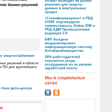
Астра» выводит на рынок
итию бизнес-решений
решение для защиты
данных в виртуальных
средах
«Газинформсервис» и РЕД
СОФТ подтвердили
совместимость Ankey IDM и
РЕД АДМ Промышленная
редакция 2.0
БФТ-Холдинг
модернизировал
информационную систему
Алтайкрайимущества
го энергоснабжения
28% работодателей
опасаются ухода
сных решений в области
сотрудников из-за уровня
 и ПО для крупнейшего
заработной платы
Мы в социальных
сетях
 базе дата-центра
жи