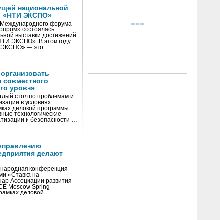
ущей национальной
и «НТИ ЭКСПО»
V Международного форума
нопром» состоялась
ьной выставки достижений
«НТИ ЭКСПО». В этом году
И ЭКСПО» — это …
 организовать
я совместного
го уровня
глый стол по проблемам и
зации в условиях
мках деловой программы
вные технологические
тизации и безопасности …
управлению
едприятия делают
ународная конференция
ми «Ставка на
инар Ассоциации развития
CE Moscow Spring
рамках деловой