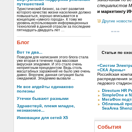
путешествий
специалистов Me
Туристический бизнес, за счет развития
и маркетингу 
которого качество жизни населения должно
повышаться, хорошо вписывается в
концепцию «умного города». К тому же
Другие новости
уровень использования информационных
технологий в данной отрасли за последние
пятнадцать-двадцать лет …
Блог
Вот те два...
Статьи по схо
Поводом для написания этого блога стала
уже вторая в течение года массовая
вирусная эпидемия. И это стало очень
«Систэм Электр
неприятным прецедентом. Ведь столь
«СКА Арены»
масштабных заражений не было уже очень
Российская компа
давно. Впрочем, данная ситуация была
ожидаемой. Эпидемию вызвали …
распределения эл
ледового стадион
Не все апдейты одинаково
Directum HR P
полезны
SimpleOne и 
Утечки бывают разными
МегаФон подт
Облачный про
Здравствуй, племя младое,
SeaArea Shen
незнакомое...
Инновации для сетей X5
События