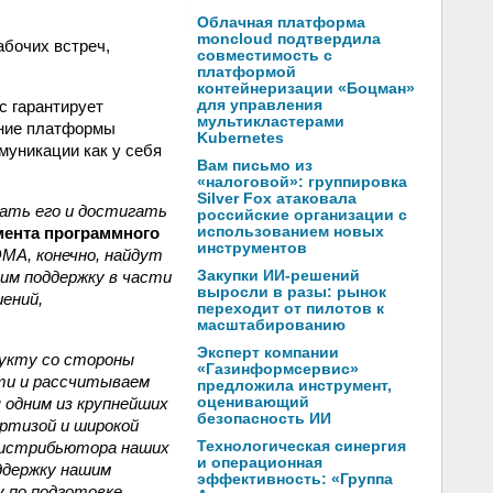
Облачная платформа
moncloud подтвердила
бочих встреч,
совместимость с
платформой
контейнеризации «Боцман»
с гарантирует
для управления
мультикластерами
ение платформы
Kubernetes
уникации как у себя
Вам письмо из
«налоговой»: группировка
Silver Fox атаковала
ать его и достигать
российские организации с
мента программного
использованием новых
инструментов
А, конечно, найдут
 им поддержку в части
Закупки ИИ-решений
выросли в разы: рынок
шений,
переходит от пилотов к
масштабированию
Эксперт компании
дукту со стороны
«Газинформсервис»
ети и рассчитываем
предложила инструмент,
я одним из крупнейших
оценивающий
безопасность ИИ
ертизой и широкой
-дистрибьютора наших
Технологическая синергия
и операционная
ддержку нашим
эффективность: «Группа
у по подготовке