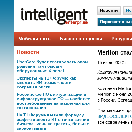
Новости
Но
Перспективные
Мобильность
Бизнес-процессы
Ресурсы
Новости
Merlion ст
UserGate будет тестировать свои
15 июля 2022 г.
решения при помощи
оборудования Xinertel
Компания начин
коммуникационн
Эксперты на Т1 Форуме: как
множить ИИ-возможности,
сокращая риски
Компания Merlio
Merlion c июня
Российское ПО виртуализации и
инфраструктурное ПО — наиболее
в России. Согла
востребованные направления для
тестирования
Флагманским пр
На Т1 Форуме вывели формулу
ВИДЕОСЕЛЕКТ
эффективности ИТ с точки зрения
все современные
бизнеса: меньше тратить, больше
зарабатывать