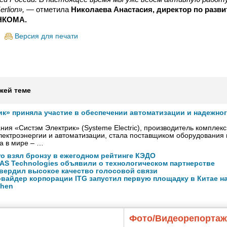
rlion»,
— отметила
Николаева Анастасия, директор по разв
ИНКОМА.
Версия для печати
жей теме
ик» приняла участие в обеспечении автоматизации и надежно
ния «Систэм Электрик» (Systeme Electric), производитель комплек
ектроэнергии и автоматизации, стала поставщиком оборудования
а в мире – …
ro взял бронзу в ежегодном рейтинге КЭДО
NAS Technologies объявили о технологическом партнерстве
вердил высокое качество голосовой связи
вайдер корпорации ITG запустил первую площадку в Китае на
zhen
Фото/Видеорепорта