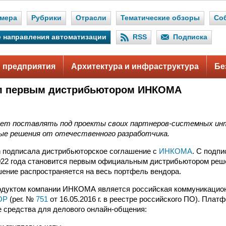
мера
Рубрики
Отрасли
Тематические обзоры
Со
 направления автоматизации
RSS
Подписка
 предприятия
Архитектура и инфраструктура
Бе
ал первым дистрибьютором ИНКОМА
ает поставлять под проекты своих партнеров-системных и
ые решения от отечественного разработчика.
n подписала дистрибьюторское соглашение с
ИНКОМА
. С подп
 2022 года становится первым официальным дистрибьютором р
шение распространяется на весь портфель вендора.
одуктом компании ИНКОМА является российская коммуникацио
ОР
(рег. №
751
от 16.05.2016 г. в реестре российского ПО). Пла
 средства для делового онлайн-общения: