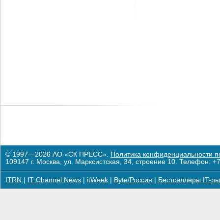
© 1997—2026 АО «СК ПРЕСС».
Политика конфиденциальности п
109147 г. Москва, ул. Марксистская, 34, строение 10. Телефон: +7
ITRN
|
IT Channel News
|
itWeek
|
Byte/Россия
|
Бестселлеры IT-ры