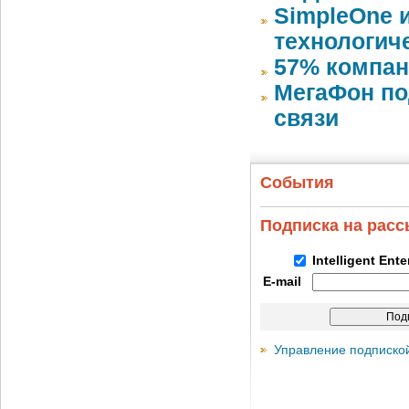
SimpleOne 
технологич
57% компан
МегаФон по
связи
События
Подписка на рас
Intelligent Ent
E-mail
Управление подписко