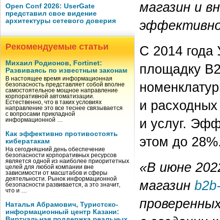
магазин и в
Open Conf 2026: UserGate
представил свое видение
архитектуры сетевого доверия
эффективно
Рекомендуемые статьи
С 2014 года
Михаил Родионов, Fortinet:
площадку B2
Развиваясь по известным законам
В настоящее время информационная
номенклатур
безопасность представляет собой вполне
самостоятельное мощное направление
корпоративной автоматизации.
и расходных
Естественно, что в таких условиях
направление это все теснее связывается
с вопросами прикладной
и услуг. Эфф
информационной …
Как эффективно противостоять
этом до 28%
кибератакам
На сегодняшний день обеспечение
безопасности корпоративных ресурсов
является одной из наиболее приоритетных
«В июне 202
целей для любой компании вне
зависимости от масштабов и сферы
деятельности. Рынок информационной
магазин
b2b-
безопасности развивается, а это значит,
что и …
проверенных
Наталья Абрамович, Туристско-
информационный центр Казани:
Виртуальная поддержка реальных