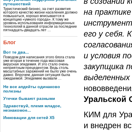
в создании 
путешествий
Туристический бизнес, за счет развития
на практике
которого качество жизни населения должно
повышаться, хорошо вписывается в
концепцию «умного города». К тому же
инструмент
уровень использования информационных
технологий в данной отрасли за последние
пятнадцать-двадцать лет …
его у себя.
Блог
согласовани
Вот те два...
и условия п
Поводом для написания этого блога стала
уже вторая в течение года массовая
закупщика п
вирусная эпидемия. И это стало очень
неприятным прецедентом. Ведь столь
масштабных заражений не было уже очень
выделенных
давно. Впрочем, данная ситуация была
ожидаемой. Эпидемию вызвали …
нововведен
Не все апдейты одинаково
полезны
Уральской 
Утечки бывают разными
Здравствуй, племя младое,
незнакомое...
КИМ для Ура
Инновации для сетей X5
и внедрен вс