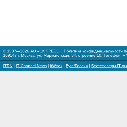
© 1997—2026 АО «СК ПРЕСС».
Политика конфиденциальности п
109147 г. Москва, ул. Марксистская, 34, строение 10. Телефон: +7
ITRN
|
IT Channel News
|
itWeek
|
Byte/Россия
|
Бестселлеры IT-ры