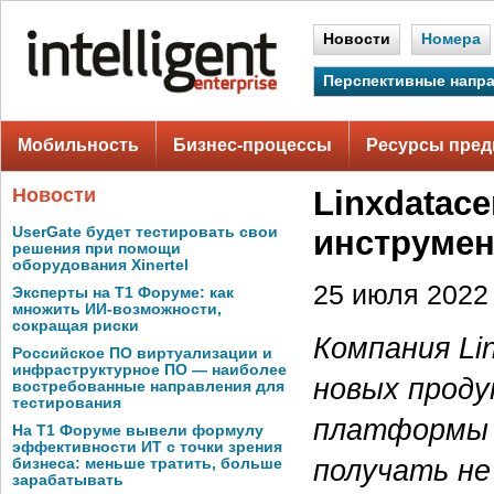
Новости
Номера
Перспективные напр
Мобильность
Бизнес-процессы
Ресурсы пред
Новости
Linxdatace
UserGate будет тестировать свои
инструме
решения при помощи
оборудования Xinertel
25 июля 2022 
Эксперты на Т1 Форуме: как
множить ИИ-возможности,
сокращая риски
Компания Li
Российское ПО виртуализации и
инфраструктурное ПО — наиболее
новых проду
востребованные направления для
тестирования
платформы L
На Т1 Форуме вывели формулу
эффективности ИТ с точки зрения
получать н
бизнеса: меньше тратить, больше
зарабатывать