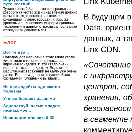
Linx Kuberne
путешествий
Туристический бизнес, за счет развития
которого качество жизни населения должно
В будущем в
повышаться, хорошо вписывается в
концепцию «умного города». К тому же
уровень использования информационных
Data, ориен
технологий в данной отрасли за последние
пятнадцать-двадцать лет …
данных, а та
Блог
Linx CDN.
Вот те два...
Поводом для написания этого блога стала
уже вторая в течение года массовая
«Сочетание
вирусная эпидемия. И это стало очень
неприятным прецедентом. Ведь столь
масштабных заражений не было уже очень
с инфрастр
давно. Впрочем, данная ситуация была
ожидаемой. Эпидемию вызвали …
центров, с
Не все апдейты одинаково
полезны
хранения, о
Утечки бывают разными
безопасност
Здравствуй, племя младое,
незнакомое...
в сегменте 
Инновации для сетей X5
комментиру