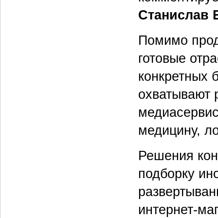
Станислав 
Помимо прод
готовые отр
конкретных 
охватывают р
медиасервисы
медицину, ло
Решения кон
подборку ин
развертывани
интернет-ма