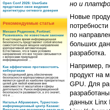
но и платфо
Open Conf 2026: UserGate
представил свое видение
архитектуры сетевого доверия
Новые проду
Рекомендуемые статьи
потребности
Михаил Родионов, Fortinet:
по направле
Развиваясь по известным законам
В настоящее время информационная
больших дан
безопасность представляет собой вполне
самостоятельное мощное направление
корпоративной автоматизации.
разработка.
Естественно, что в таких условиях
направление это все теснее связывается
с вопросами прикладной
информационной …
Например, п
Как эффективно противостоять
кибератакам
продукт на 
На сегодняшний день обеспечение
безопасности корпоративных ресурсов
является одной из наиболее приоритетных
GPU. Для ра
целей для любой компании вне
зависимости от масштабов и сферы
деятельности. Рынок информационной
разработаны
безопасности развивается, а это значит,
что и …
данных Linx
Наталья Абрамович, Туристско-
информационный центр Казани:
Виртуальная поддержка реальных