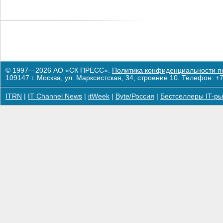
© 1997—2026 АО «СК ПРЕСС».
Политика конфиденциальности п
109147 г. Москва, ул. Марксистская, 34, строение 10. Телефон: +7
ITRN
|
IT Channel News
|
itWeek
|
Byte/Россия
|
Бестселлеры IT-ры