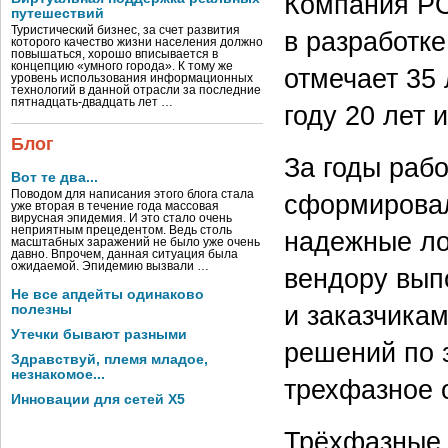
Компания P
путешествий
Туристический бизнес, за счет развития
в разработке
которого качество жизни населения должно
повышаться, хорошо вписывается в
концепцию «умного города». К тому же
отмечает 35
уровень использования информационных
технологий в данной отрасли за последние
пятнадцать-двадцать лет …
году 20 лет 
Блог
За годы раб
Вот те два...
Поводом для написания этого блога стала
сформировал
уже вторая в течение года массовая
вирусная эпидемия. И это стало очень
неприятным прецедентом. Ведь столь
надежные ло
масштабных заражений не было уже очень
давно. Впрочем, данная ситуация была
ожидаемой. Эпидемию вызвали …
вендору вып
Не все апдейты одинаково
и заказчика
полезны
Утечки бывают разными
решений по 
Здравствуй, племя младое,
незнакомое...
трехфазное 
Инновации для сетей X5
Трёхфазные