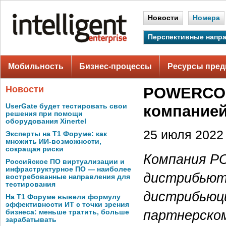
Новости
Номера
Перспективные напр
Мобильность
Бизнес-процессы
Ресурсы пред
Новости
POWERCOM
UserGate будет тестировать свои
компанией
решения при помощи
оборудования Xinertel
25 июля 2022 
Эксперты на Т1 Форуме: как
множить ИИ-возможности,
сокращая риски
Компания P
Российское ПО виртуализации и
инфраструктурное ПО — наиболее
дистрибьют
востребованные направления для
тестирования
дистрибьюци
На Т1 Форуме вывели формулу
эффективности ИТ с точки зрения
партнерско
бизнеса: меньше тратить, больше
зарабатывать