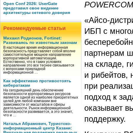
POWERCOM
Open Conf 2026: UserGate
представил свое видение
архитектуры сетевого доверия
«Айсо-дистр
Рекомендуемые статьи
ИБП с много
Михаил Родионов, Fortinet:
бесперебойн
Развиваясь по известным законам
В настоящее время информационная
партнерам ш
безопасность представляет собой вполне
самостоятельное мощное направление
корпоративной автоматизации.
на складе, г
Естественно, что в таких условиях
направление это все теснее связывается
с вопросами прикладной
и рибейтов,
информационной …
Как эффективно противостоять
при реализа
кибератакам
На сегодняшний день обеспечение
безопасности корпоративных ресурсов
подход к за
является одной из наиболее приоритетных
целей для любой компании вне
зависимости от масштабов и сферы
оказывает в
деятельности. Рынок информационной
безопасности развивается, а это значит,
что и …
поддержку.
Наталья Абрамович, Туристско-
информационный центр Казани:
Виртуальная поддержка реальных