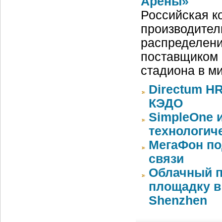
Арены»
Российская ко
производител
распределени
поставщиком 
стадиона в м
Directum HR
КЭДО
SimpleOne 
технологич
МегаФон по
связи
Облачный п
площадку в 
Shenzhen