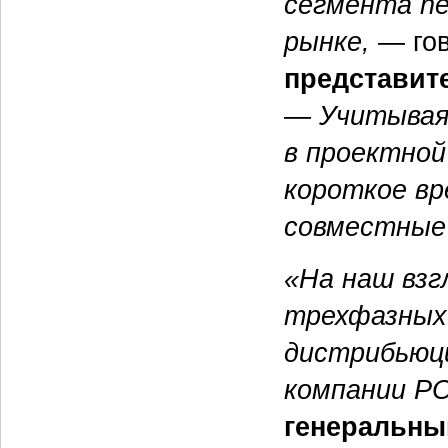
сегмента h
рынке,
— го
представит
—
Учитывая
в проектной
короткое в
совместные
«На наш взг
трехфазных 
дистрибьюци
компании P
генеральны