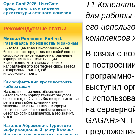
Т1 Консалти
Open Conf 2026: UserGate
представил свое видение
архитектуры сетевого доверия
для работы 
его использ
Рекомендуемые статьи
комплексов 
Михаил Родионов, Fortinet:
Развиваясь по известным законам
В настоящее время информационная
В связи с в
безопасность представляет собой вполне
самостоятельное мощное направление
корпоративной автоматизации.
в построени
Естественно, что в таких условиях
направление это все теснее связывается
с вопросами прикладной
программно-
информационной …
Как эффективно противостоять
выступил ор
кибератакам
На сегодняшний день обеспечение
с использов
безопасности корпоративных ресурсов
является одной из наиболее приоритетных
целей для любой компании вне
зависимости от масштабов и сферы
на серверно
деятельности. Рынок информационной
безопасности развивается, а это значит,
что и …
GAGAR>N. П
Наталья Абрамович, Туристско-
предложения
информационный центр Казани:
Виртуальная поддержка реальных