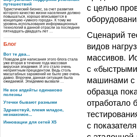
путешествий
с целью про
Туристический бизнес, за счет развития
которого качество жизни населения должно
оборудовани
повышаться, хорошо вписывается в
концепцию «умного города». К тому же
уровень использования информационных
технологий в данной отрасли за последние
пятнадцать-двадцать лет …
Сценарий те
Блог
видов нагру
Вот те два...
массивов. И
Поводом для написания этого блога стала
уже вторая в течение года массовая
с «быстрыми
вирусная эпидемия. И это стало очень
неприятным прецедентом. Ведь столь
масштабных заражений не было уже очень
машинами с 
давно. Впрочем, данная ситуация была
ожидаемой. Эпидемию вызвали …
образца пок
Не все апдейты одинаково
полезны
отработало б
Утечки бывают разными
Здравствуй, племя младое,
тестировани
незнакомое...
Инновации для сетей X5
с показател
с эталонной