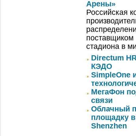
Арены»
Российская ко
производител
распределени
поставщиком 
стадиона в м
Directum HR
КЭДО
SimpleOne 
технологич
МегаФон по
связи
Облачный п
площадку в 
Shenzhen