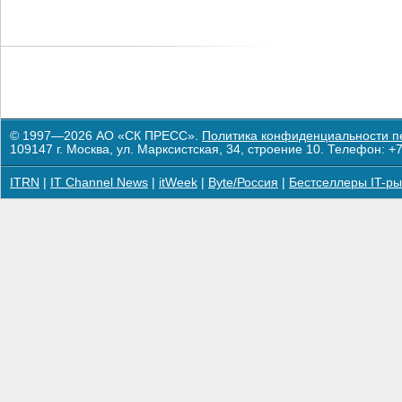
© 1997—2026 АО «СК ПРЕСС».
Политика конфиденциальности п
109147 г. Москва, ул. Марксистская, 34, строение 10. Телефон: +7
ITRN
|
IT Channel News
|
itWeek
|
Byte/Россия
|
Бестселлеры IT-ры