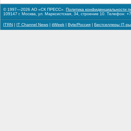
© 1997—2026 АО «СК ПРЕСС».
Политика конфиденциальности п
109147 г. Москва, ул. Марксистская, 34, строение 10. Телефон: +7
ITRN
|
IT Channel News
|
itWeek
|
Byte/Россия
|
Бестселлеры IT-ры