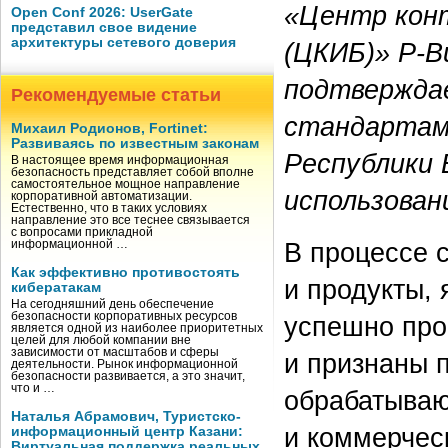
«Центр кон
Open Conf 2026: UserGate
представил свое видение
архитектуры сетевого доверия
(ЦКИБ)» Р‑
подтвержда
Рекомендуемые статьи
стандартам
Михаил Родионов, Fortinet:
Развиваясь по известным законам
Республики 
В настоящее время информационная
безопасность представляет собой вполне
самостоятельное мощное направление
использован
корпоративной автоматизации.
Естественно, что в таких условиях
направление это все теснее связывается
с вопросами прикладной
В процессе 
информационной …
Как эффективно противостоять
и продукты,
кибератакам
На сегодняшний день обеспечение
безопасности корпоративных ресурсов
успешно про
является одной из наиболее приоритетных
целей для любой компании вне
зависимости от масштабов и сферы
и признаны 
деятельности. Рынок информационной
безопасности развивается, а это значит,
что и …
обрабатываю
Наталья Абрамович, Туристско-
и коммерческ
информационный центр Казани:
Виртуальная поддержка реальных