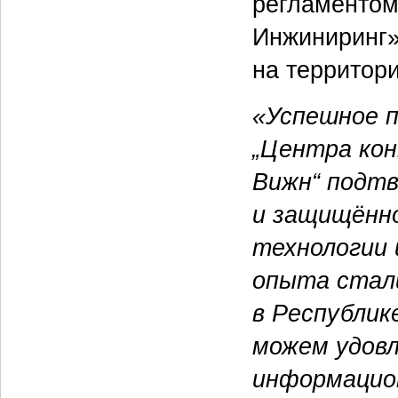
регламентом
Инжиниринг»,
на территор
«Успешное 
„Центра кон
Вижн“ подтв
и защищённо
технологии
опыта стали
в Республик
можем удовл
информацион