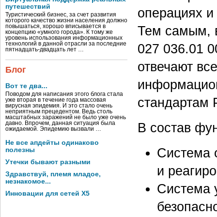
путешествий
операциях и
Туристический бизнес, за счет развития
которого качество жизни населения должно
Тем самым, 
повышаться, хорошо вписывается в
концепцию «умного города». К тому же
уровень использования информационных
технологий в данной отрасли за последние
027 036.01 0
пятнадцать-двадцать лет …
отвечают вс
Блог
информацион
Вот те два...
Поводом для написания этого блога стала
стандартам 
уже вторая в течение года массовая
вирусная эпидемия. И это стало очень
неприятным прецедентом. Ведь столь
масштабных заражений не было уже очень
В состав фу
давно. Впрочем, данная ситуация была
ожидаемой. Эпидемию вызвали …
Не все апдейты одинаково
Система 
полезны
Утечки бывают разными
и реагир
Здравствуй, племя младое,
незнакомое...
Система 
Инновации для сетей X5
безопасно