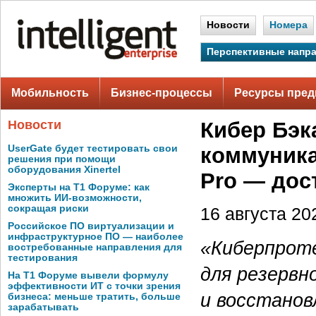
Новости
Номера
Перспективные напр
Мобильность
Бизнес-процессы
Ресурсы пред
Новости
Кибер Бэк
UserGate будет тестировать свои
коммуник
решения при помощи
оборудования Xinertel
Pro — дос
Эксперты на Т1 Форуме: как
множить ИИ-возможности,
сокращая риски
16 августа 202
Российское ПО виртуализации и
инфраструктурное ПО — наиболее
«Киберпроте
востребованные направления для
тестирования
для резервн
На Т1 Форуме вывели формулу
эффективности ИТ с точки зрения
и восстанов
бизнеса: меньше тратить, больше
зарабатывать