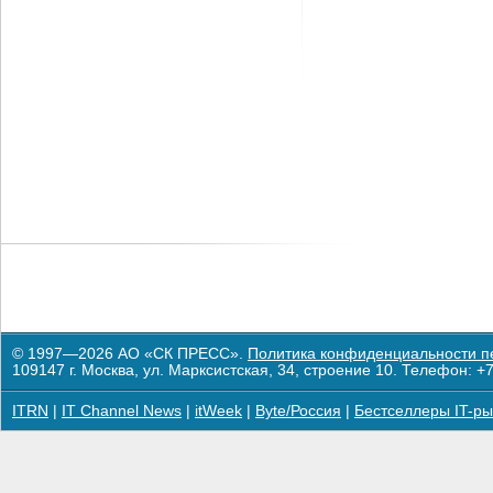
© 1997—2026 АО «СК ПРЕСС».
Политика конфиденциальности п
109147 г. Москва, ул. Марксистская, 34, строение 10. Телефон: +7
ITRN
|
IT Channel News
|
itWeek
|
Byte/Россия
|
Бестселлеры IT-ры