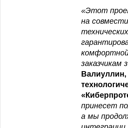
«Этот проек
на совмести
технических
гарантиров
комфортной
заказчикам з
Валиуллин,
технологич
«Киберпрот
принесет по
а мы продол
интеграции 