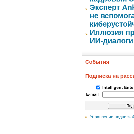
Эксперт An
не вспомог
киберустой
Иллюзия пр
ИИ-диалоги
События
Подписка на рас
Intelligent Ent
E-mail
Управление подписко