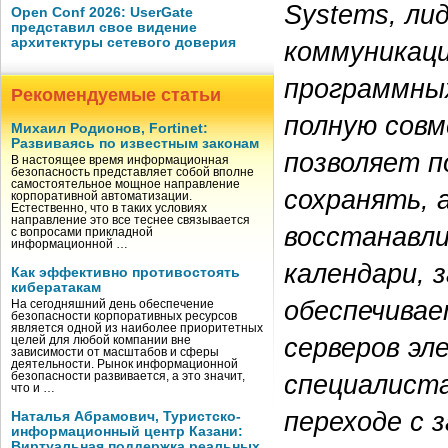
Systems, ли
Open Conf 2026: UserGate
представил свое видение
архитектуры сетевого доверия
коммуникац
программны
Рекомендуемые статьи
полную совм
Михаил Родионов, Fortinet:
Развиваясь по известным законам
позволяет п
В настоящее время информационная
безопасность представляет собой вполне
самостоятельное мощное направление
сохранять, 
корпоративной автоматизации.
Естественно, что в таких условиях
направление это все теснее связывается
восстанавли
с вопросами прикладной
информационной …
календари, 
Как эффективно противостоять
кибератакам
обеспечива
На сегодняшний день обеспечение
безопасности корпоративных ресурсов
является одной из наиболее приоритетных
серверов эл
целей для любой компании вне
зависимости от масштабов и сферы
деятельности. Рынок информационной
специалиста
безопасности развивается, а это значит,
что и …
переходе с 
Наталья Абрамович, Туристско-
информационный центр Казани:
Виртуальная поддержка реальных