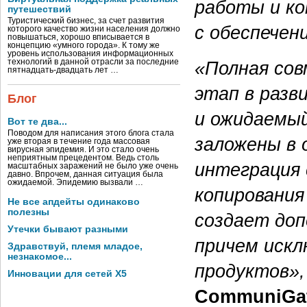
работы и ко
путешествий
Туристический бизнес, за счет развития
с обеспечен
которого качество жизни населения должно
повышаться, хорошо вписывается в
концепцию «умного города». К тому же
уровень использования информационных
«Полная со
технологий в данной отрасли за последние
пятнадцать-двадцать лет …
этап в разв
Блог
и ожидаемый
Вот те два...
Поводом для написания этого блога стала
заложены в 
уже вторая в течение года массовая
вирусная эпидемия. И это стало очень
неприятным прецедентом. Ведь столь
интеграция 
масштабных заражений не было уже очень
давно. Впрочем, данная ситуация была
ожидаемой. Эпидемию вызвали …
копирования
Не все апдейты одинаково
полезны
создает до
Утечки бывают разными
причем искл
Здравствуй, племя младое,
незнакомое...
продуктов»,
Инновации для сетей X5
CommuniGat