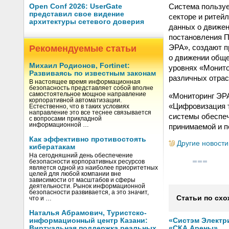
Система пользуе
Open Conf 2026: UserGate
представил свое видение
секторе и ритей
архитектуры сетевого доверия
данных о движен
постановления П
ЭРА», создают п
Рекомендуемые статьи
о движении обще
Михаил Родионов, Fortinet:
уровнях «Монито
Развиваясь по известным законам
различных отрас
В настоящее время информационная
безопасность представляет собой вполне
самостоятельное мощное направление
«Мониторинг ЭРА
корпоративной автоматизации.
«Цифровизация т
Естественно, что в таких условиях
направление это все теснее связывается
системы обеспеч
с вопросами прикладной
информационной …
принимаемой и 
Как эффективно противостоять
Другие новости
кибератакам
На сегодняшний день обеспечение
безопасности корпоративных ресурсов
является одной из наиболее приоритетных
целей для любой компании вне
зависимости от масштабов и сферы
деятельности. Рынок информационной
безопасности развивается, а это значит,
Статьи по схо
что и …
Наталья Абрамович, Туристско-
информационный центр Казани:
«Систэм Электр
Виртуальная поддержка реальных
«СКА Арены»