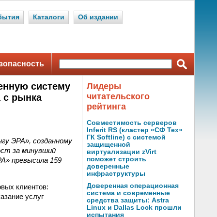
бытия
Каталоги
Об издании
зопасность
венную систему
Лидеры
читательского
 с рынка
рейтинга
Совместимость серверов
Inferit RS (кластер «СФ Тех»
ГК Softline) с системой
гу ЭРА», созданному
защищенной
ост за минувший
виртуализации zVirt
поможет строить
А» превысила 159
доверенные
инфраструктуры
Доверенная операционная
вых клиентов:
система и современные
казание услуг
средства защиты: Astra
Linux и Dallas Lock прошли
испытания