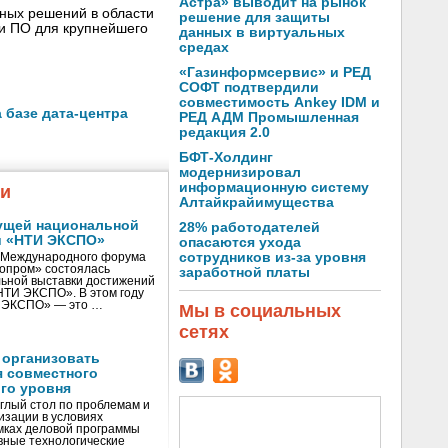
Астра» выводит на рынок
сных решений в области
решение для защиты
 и ПО для крупнейшего
данных в виртуальных
средах
«Газинформсервис» и РЕД
СОФТ подтвердили
совместимость Ankey IDM и
 базе дата-центра
РЕД АДМ Промышленная
редакция 2.0
БФТ-Холдинг
модернизировал
информационную систему
жи
Алтайкрайимущества
ущей национальной
28% работодателей
и «НТИ ЭКСПО»
опасаются ухода
сотрудников из-за уровня
V Международного форума
нопром» состоялась
заработной платы
ьной выставки достижений
«НТИ ЭКСПО». В этом году
И ЭКСПО» — это …
Мы в социальных
сетях
 организовать
я совместного
го уровня
глый стол по проблемам и
зации в условиях
мках деловой программы
вные технологические