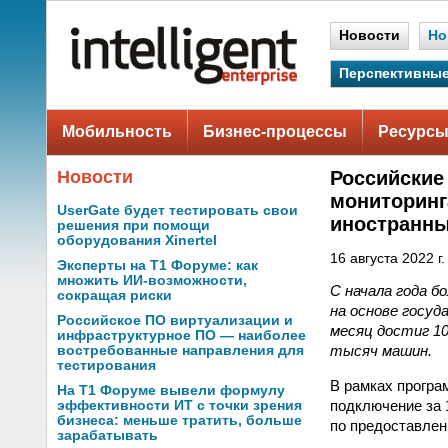
Новости
Но
Перспективные
Мобильность
Бизнес-процессы
Ресурсы
Новости
Российские
мониторинг
UserGate будет тестировать свои
иностранны
решения при помощи
оборудования Xinertel
16 августа 2022 г.
Эксперты на Т1 Форуме: как
множить ИИ-возможности,
С начала года 
сокращая риски
на основе госу
Российское ПО виртуализации и
месяц достиг 1
инфраструктурное ПО — наиболее
тысяч машин.
востребованные направления для
тестирования
В рамках прогр
На Т1 Форуме вывели формулу
подключение за 1
эффективности ИТ с точки зрения
бизнеса: меньше тратить, больше
по предоставлен
зарабатывать