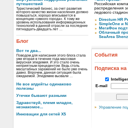
путешествий
Российская компа
распределения эл
Туристический бизнес, за счет развития
которого качество жизни населения должно
ледового стадион
повышаться, хорошо вписывается в
концепцию «умного города». К тому же
Directum HR P
уровень использования информационных
SimpleOne и 
технологий в данной отрасли за последние
МегаФон подт
пятнадцать-двадцать лет …
Облачный про
SeaArea Shen
Блог
Вот те два...
События
Поводом для написания этого блога стала
уже вторая в течение года массовая
вирусная эпидемия. И это стало очень
неприятным прецедентом. Ведь столь
Подписка на
масштабных заражений не было уже очень
давно. Впрочем, данная ситуация была
ожидаемой. Эпидемию вызвали …
Intellig
Не все апдейты одинаково
E-mail
полезны
Утечки бывают разными
Здравствуй, племя младое,
незнакомое...
Управление по
Инновации для сетей X5