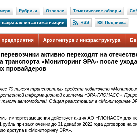
мера
Рубрики
Отрасли
Тематические обзоры
Со
 направления автоматизации
RSS
Подписка
 предприятия
Архитектура и инфраструктура
Бе
 перевозчики активно переходят на отечест
а транспорта «Мониторинг ЭРА» после ухода
х провайдеров
более 70 тысяч транспортных средств подключено «Мониторин
дарственной информационной системы «ЭРА-ГЛОНАСС». Прир
0 тысяч автомобилей. Общая регистрация в «Мониторинге ЭР
аммы импортозамещения действует акция АО «ГЛОНАСС» для но
 рубль при заключении до 31 декабря 2022 года договоров на о
ию доступа к «Мониторингу ЭРА».