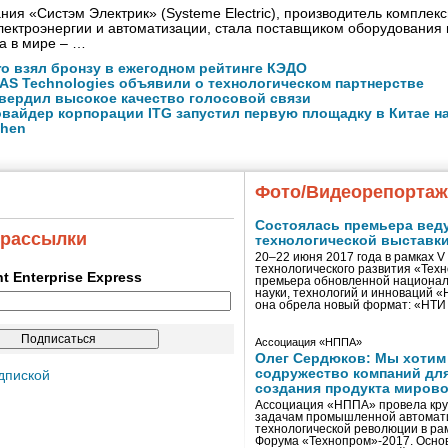
ния «Систэм Электрик» (Systeme Electric), производитель комплек
ектроэнергии и автоматизации, стала поставщиком оборудования
а в мире – …
ro взял бронзу в ежегодном рейтинге КЭДО
NAS Technologies объявили о технологическом партнерстве
вердил высокое качество голосовой связи
вайдер корпорации ITG запустил первую площадку в Китае на
zhen
Фото/Видеорепорта
Состоялась премьера вед
 рассылки
технологической выставк
20–22 июня 2017 года в рамках 
технологического развития «Тех
ent Enterprise Express
премьера обновленной национал
науки, технологий и инноваций 
она обрела новый формат: «НТ
Ассоциация «НППА»
Олег Сердюков: Мы хотим
содружество компаний дл
дпиской
создания продукта мирово
Ассоциация «НППА» провела кру
задачам промышленной автомати
технологической революции в ра
Форума «Технопром»-2017. Осно