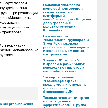
е, нефтегазовом
Облачная платформа
дачу достоверных
moncloud подтвердила
совместимость с
грузов при реализации
платформой
ые от «Мониторинга
контейнеризации «Боцман»
информация
для управления
мультикластерами
 и муниципальном
Kubernetes
и транспорта
Вам письмо из
«налоговой»: группировка
Silver Fox атаковала
AL в номинации
российские организации с
ечения. Использование
использованием новых
инструментов
ируемость
Закупки ИИ-решений
выросли в разы: рынок
переходит от пилотов к
масштабированию
Эксперт компании
«Газинформсервис»
предложила инструмент,
оценивающий
безопасность ИИ
Технологическая синергия
и операционная
го энергоснабжения
эффективность: «Группа