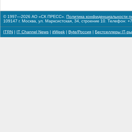
© 1997—2026 АО «СК ПРЕСС».
Политика конфиденциальности п
109147 г. Москва, ул. Марксистская, 34, строение 10. Телефон: +7
ITRN
|
IT Channel News
|
itWeek
|
Byte/Россия
|
Бестселлеры IT-ры