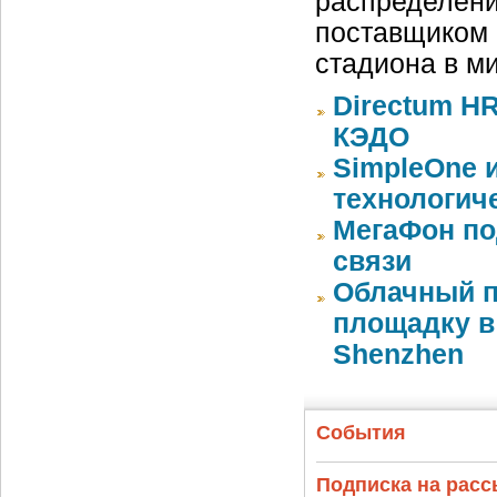
распределени
поставщиком 
стадиона в м
Directum HR
КЭДО
SimpleOne 
технологич
МегаФон по
связи
Облачный п
площадку в 
Shenzhen
События
Подписка на рас