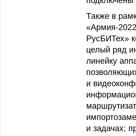
подключены 
Также в рам
«Армия-2022
РусБИТех» к
целый ряд и
линейку апп
позволяющих
и видеоконф
информацион
маршрутизат
импортозаме
и задачах; 