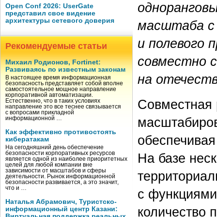
одноранговы
Open Conf 2026: UserGate
представил свое видение
архитектуры сетевого доверия
масштаба с 
и полевого 
Рекомендуемые статьи
совместно с
Михаил Родионов, Fortinet:
Развиваясь по известным законам
на отечеств
В настоящее время информационная
безопасность представляет собой вполне
самостоятельное мощное направление
корпоративной автоматизации.
Совместная 
Естественно, что в таких условиях
направление это все теснее связывается
с вопросами прикладной
масштабиров
информационной …
Как эффективно противостоять
обеспечивая
кибератакам
На сегодняшний день обеспечение
безопасности корпоративных ресурсов
На базе нес
является одной из наиболее приоритетных
целей для любой компании вне
зависимости от масштабов и сферы
территориал
деятельности. Рынок информационной
безопасности развивается, а это значит,
что и …
с функциями
Наталья Абрамович, Туристско-
количество 
информационный центр Казани:
Виртуальная поддержка реальных