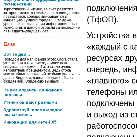
путешествий
подключения
Туристический бизнес, за счет развития
которого качество жизни населения должно
(ТфОП).
повышаться, хорошо вписывается в
концепцию «умного города». К тому же
уровень использования информационных
технологий в данной отрасли за последние
пятнадцать-двадцать лет …
Устройства 
Блог
«каждый с к
Вот те два...
ресурсах дру
Поводом для написания этого блога стала
уже вторая в течение года массовая
очередь, инф
вирусная эпидемия. И это стало очень
неприятным прецедентом. Ведь столь
масштабных заражений не было уже очень
«главного» 
давно. Впрочем, данная ситуация была
ожидаемой. Эпидемию вызвали …
телефоны ил
Не все апдейты одинаково
полезны
подключены 
Утечки бывают разными
Здравствуй, племя младое,
и выход из с
незнакомое...
Инновации для сетей X5
работоспосо