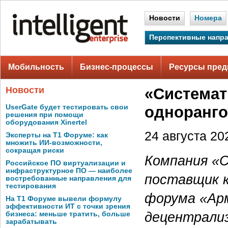
Новости
Номера
Перспективные напр
Мобильность
Бизнес-процессы
Ресурсы пред
Новости
«Системат
UserGate будет тестировать свои
одноранг
решения при помощи
оборудования Xinertel
24 августа 202
Эксперты на Т1 Форуме: как
множить ИИ-возможности,
сокращая риски
Компания «С
Российское ПО виртуализации и
инфраструктурное ПО — наиболее
поставщик к
востребованные направления для
тестирования
форума «Ар
На Т1 Форуме вывели формулу
эффективности ИТ с точки зрения
децентрали
бизнеса: меньше тратить, больше
зарабатывать