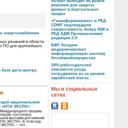
Астра» выводит на рынок
решение для защиты
данных в виртуальных
средах
«Газинформсервис» и РЕД
СОФТ подтвердили
совместимость Ankey IDM и
го энергоснабжения
РЕД АДМ Промышленная
редакция 2.0
сных решений в области
БФТ-Холдинг
 и ПО для крупнейшего
модернизировал
информационную систему
Алтайкрайимущества
28% работодателей
опасаются ухода
 базе дата-центра
сотрудников из-за уровня
заработной платы
Мы в социальных
жи
сетях
ущей национальной
и «НТИ ЭКСПО»
V Международного форума
нопром» состоялась
ьной выставки достижений
«НТИ ЭКСПО». В этом году
И ЭКСПО» — это …