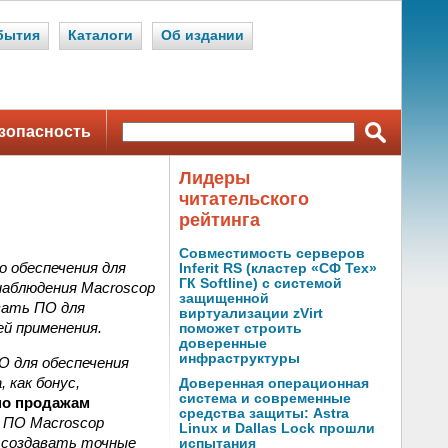
бытия
Каталоги
Об издании
зопасность
Лидеры
читательского
рейтинга
Совместимость серверов
 обеспечения для
Inferit RS (кластер «СФ Тех»
ГК Softline) с системой
наблюдения Macroscop
защищенной
вать ПО для
виртуализации zVirt
й применения.
поможет строить
доверенные
инфраструктуры
О для обеспечения
 как бонус,
Доверенная операционная
система и современные
по продажам
средства защиты: Astra
 ПО Macroscop
Linux и Dallas Lock прошли
 создавать точные
испытания