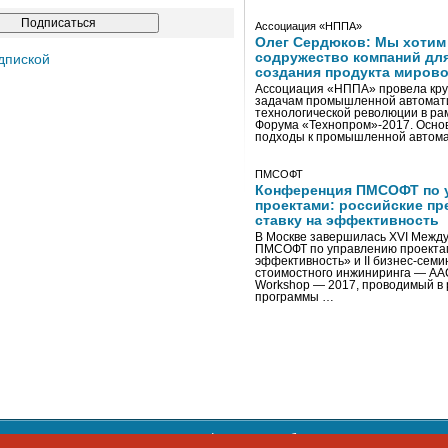
Ассоциация «НППА»
Олег Сердюков: Мы хотим
содружество компаний дл
дпиской
создания продукта мирово
Ассоциация «НППА» провела кру
задачам промышленной автомати
технологической революции в ра
Форума «Технопром»-2017. Осно
подходы к промышленной автома
ПМСОФТ
Конференция ПМСОФТ по 
проектами: российские пр
ставку на эффективность
В Москве завершилась XVI Межд
ПМСОФТ по управлению проекта
эффективность» и II бизнес-сем
стоимостного инжиниринга — AA
Workshop — 2017, проводимый в 
программы …
ости персональных данных
,
информация об авторских правах и п