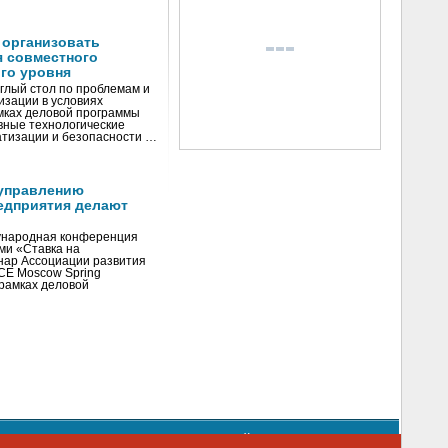
 организовать
я совместного
го уровня
глый стол по проблемам и
зации в условиях
мках деловой программы
вные технологические
тизации и безопасности …
управлению
едприятия делают
ународная конференция
ми «Ставка на
инар Ассоциации развития
CE Moscow Spring
рамках деловой
орядке использования материалов сайта