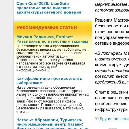
Open Conf 2026: UserGate
маркетинговые 
представил свое видение
автоматизиров
архитектуры сетевого доверия
Решения Macrosc
безопасности и 
Рекомендуемые статьи
отличают коротк
под управлением
Михаил Родионов, Fortinet:
Развиваясь по известным законам
сетевые видеоре
В настоящее время информационная
безопасность представляет собой вполне
«В портфель Mac
самостоятельное мощное направление
корпоративной автоматизации.
и автономеров,
Естественно, что в таких условиях
направление это все теснее связывается
комментирует
ди
с вопросами прикладной
очередь облада
информационной …
позволит внест
Как эффективно противостоять
предложений ры
кибератакам
На сегодняшний день обеспечение
безопасности корпоративных ресурсов
Опыт в решении
является одной из наиболее приоритетных
позволяют говор
целей для любой компании вне
зависимости от масштабов и сферы
по обеспечению 
деятельности. Рынок информационной
безопасности развивается, а это значит,
инфраструктуры,
что и …
Другие новости
Наталья Абрамович, Туристско-
информационный центр Казани:
Виртуальная поддержка реальных