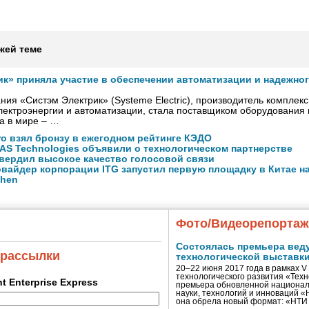
жей теме
ик» приняла участие в обеспечении автоматизации и надежно
ния «Систэм Электрик» (Systeme Electric), производитель комплек
ектроэнергии и автоматизации, стала поставщиком оборудования
а в мире – …
ro взял бронзу в ежегодном рейтинге КЭДО
NAS Technologies объявили о технологическом партнерстве
вердил высокое качество голосовой связи
вайдер корпорации ITG запустил первую площадку в Китае на
zhen
Фото/Видеорепорта
Состоялась премьера вед
 рассылки
технологической выставк
20–22 июня 2017 года в рамках 
технологического развития «Тех
ent Enterprise Express
премьера обновленной национал
науки, технологий и инноваций 
она обрела новый формат: «НТ