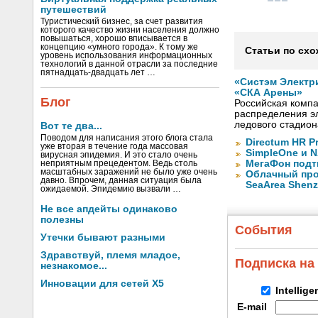
путешествий
Туристический бизнес, за счет развития
которого качество жизни населения должно
повышаться, хорошо вписывается в
концепцию «умного города». К тому же
Статьи по схо
уровень использования информационных
технологий в данной отрасли за последние
пятнадцать-двадцать лет …
«Систэм Электр
«СКА Арены»
Блог
Российская компа
распределения эл
ледового стадион
Вот те два...
Поводом для написания этого блога стала
Directum HR P
уже вторая в течение года массовая
SimpleOne и 
вирусная эпидемия. И это стало очень
МегаФон подт
неприятным прецедентом. Ведь столь
масштабных заражений не было уже очень
Облачный про
давно. Впрочем, данная ситуация была
SeaArea Shen
ожидаемой. Эпидемию вызвали …
Не все апдейты одинаково
полезны
События
Утечки бывают разными
Здравствуй, племя младое,
Подписка на
незнакомое...
Инновации для сетей X5
Intellig
E-mail