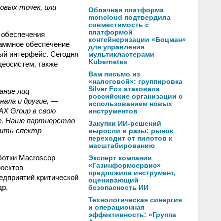
овых точек, или
Облачная платформа
moncloud подтвердила
совместимость с
платформой
 обеспечения
контейнеризации «Боцман»
раммное обеспечение
для управления
ый интерфейс. Сегодня
мультикластерами
Kubernetes
деосистем, также
Вам письмо из
«налоговой»: группировка
Silver Fox атаковала
ание лиц
российские организации с
ала и другие,
—
использованием новых
X Group в свою
инструментов
ре. Наше партнерство
Закупки ИИ-решений
рить спектр
выросли в разы: рынок
переходит от пилотов к
масштабированию
ботки Macroscop
Эксперт компании
«Газинформсервис»
роектов
предложила инструмент,
едприятий критической
оценивающий
др.
безопасность ИИ
Технологическая синергия
и операционная
эффективность: «Группа