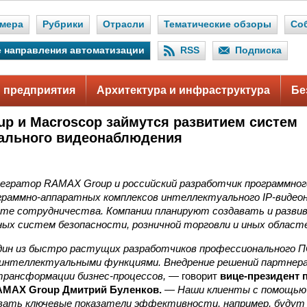
мера
Рубрики
Отрасли
Тематические обзоры
Со
 направления автоматизации
RSS
Подписка
 предприятия
Архитектура и инфраструктура
Бе
p и Macroscop займутся развитием систем
ального видеонаблюдения
гратор RAMAX Group и российский разработчик программного
граммно-аппаратных комплексов интеллектуального IP-видео
рте сотрудничества. Компании планируют создавать и разви
ых систем безопасности, розничной торговли и иных областе
дин из быстро растущих разработчиков профессионального П
 интеллектуальными функциями. Внедрение решений партнера,
рансформации бизнес-процессов,
— говорит
вице-президент 
AMAX Group Дмитрий Буленков.
—
Наши клиенты с помощью
вать ключевые показатели эффективности, например, будут