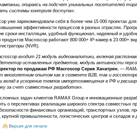
кампании, опираясь на подсчет уникальных посетителей торг
ать системы контроля доступа».
op уже зарекомендовали себя в более чем 15 000 проектах для
повышения эффективности процессов в разных отраслях. Прог
ие сроки инсталляции, удобный функционал, надежный и удобн
 продуктов Macroscop работают 800 000+ IP-камер в 23 000+ ви
гистраторы (NVR).
roscop входит 21 модуль видеоаналитики, включая распознав
 детектор оставленных предметов, модуль активности персон
ректор по продажам РФ Macroscop Серик Хачатрян.
—
RAMA
ет многолетним опытом как в сегменте B2B, так и госсекто
и вклад в ускорение темпов импортозамещения в РФ и расши
нку за счет совместных разработок».
 сложных задач клиентов RAMAX Group и инновационные разра
ить о перспективах реализации широкого спектра совместных п
безопасности финансовых организаций, транспортных узлов, пр
 крупной промышленности, логистических центров и складов и 
Версия для печати