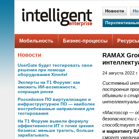
Новости
Но
Перспективные
Мобильность
Бизнес-процессы
Ресурсы
Новости
RAMAX Grou
интеллекту
UserGate будет тестировать свои
решения при помощи
24 августа 2022 г.
оборудования Xinertel
Эксперты на Т1 Форуме: как
Системный инте
множить ИИ-возможности,
построения про
сокращая риски
объявили о ста
Российское ПО виртуализации и
интеллектуальн
инфраструктурное ПО — наиболее
востребованные направления для
«Macroscop — о
тестирования
безопасности с
На Т1 Форуме вывели формулу
способствует т
эффективности ИТ с точки зрения
бизнеса: меньше тратить, больше
и маркетингу R
зарабатывать
смогут увеличи