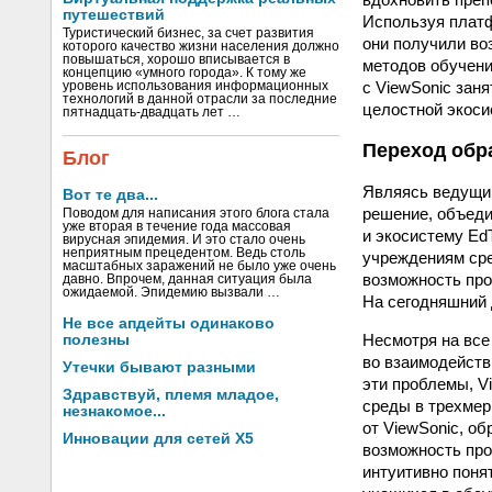
путешествий
Используя платф
Туристический бизнес, за счет развития
они получили во
которого качество жизни населения должно
повышаться, хорошо вписывается в
методов обучени
концепцию «умного города». К тому же
с ViewSonic зан
уровень использования информационных
технологий в данной отрасли за последние
целостной экоси
пятнадцать-двадцать лет …
Переход обр
Блог
Являясь ведущим
Вот те два...
решение, объеди
Поводом для написания этого блога стала
уже вторая в течение года массовая
и экосистему Ed
вирусная эпидемия. И это стало очень
неприятным прецедентом. Ведь столь
учреждениям сре
масштабных заражений не было уже очень
возможность про
давно. Впрочем, данная ситуация была
ожидаемой. Эпидемию вызвали …
На сегодняшний 
Не все апдейты одинаково
Несмотря на все
полезны
во взаимодейств
Утечки бывают разными
эти проблемы, V
Здравствуй, племя младое,
среды в трехме
незнакомое...
от ViewSonic, о
Инновации для сетей X5
возможность про
интуитивно поня