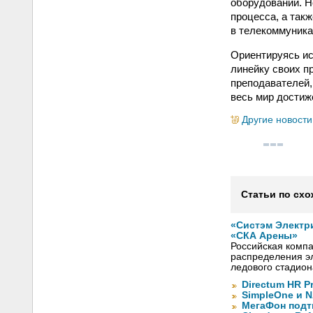
оборудовании. 
процесса, а так
в телекоммуника
Ориентируясь ис
линейку своих п
преподавателей,
весь мир достиж
Другие новости
Статьи по схо
«Систэм Электр
«СКА Арены»
Российская компа
распределения эл
ледового стадион
Directum HR P
SimpleOne и 
МегаФон подт