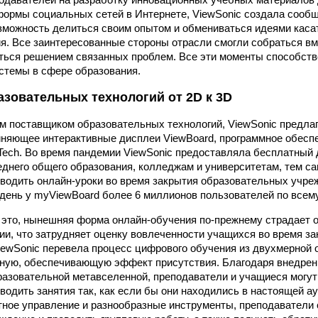
ормы социальных сетей в Интернете, ViewSonic создала сообще
зможность делиться своим опытом и обмениваться идеями кас
я. Все заинтересованные стороны отрасли смогли собраться вм
яться решением связанных проблем. Все эти моменты способс
стемы в сфере образования.
азовательных технологий от 2D к 3D
 поставщиком образовательных технологий, ViewSonic предла
няющее интерактивные дисплеи ViewBoard, программное обесп
Tech. Во время пандемии ViewSonic предоставляла бесплатный 
днего общего образования, колледжам и университетам, тем с
водить онлайн-уроки во время закрытия образовательных учре
день у myViewBoard более 6 миллионов пользователей по всему
 это, нынешняя форма онлайн-обучения по-прежнему страдает о
ии, что затрудняет оценку вовлеченности учащихся во время з
iewSonic перевела процесс цифрового обучения из двухмерной
рную, обеспечивающую эффект присутствия. Благодаря внедр
бразовательной метавселенной, преподаватели и учащиеся могут
водить занятия так, как если бы они находились в настоящей а
тное управление и разнообразные инструменты, преподаватели 