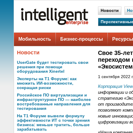
Новости
Но
Перспективные
Мобильность
Бизнес-процессы
Ресурсы
Новости
Свое 35-ле
переходом 
UserGate будет тестировать свои
«Экосистема
решения при помощи
оборудования Xinertel
1 сентября 2022 г
Эксперты на Т1 Форуме: как
множить ИИ-возможности,
Корпорация View
сокращая риски
информации и о
Российское ПО виртуализации и
стратегию «Эко
инфраструктурное ПО — наиболее
от производите
востребованные направления для
тестирования
позволяют комп
новые инноваци
На Т1 Форуме вывели формулу
эффективности ИТ с точки зрения
цифровизации в
бизнеса: меньше тратить, больше
зарабатывать
«Наша компания 