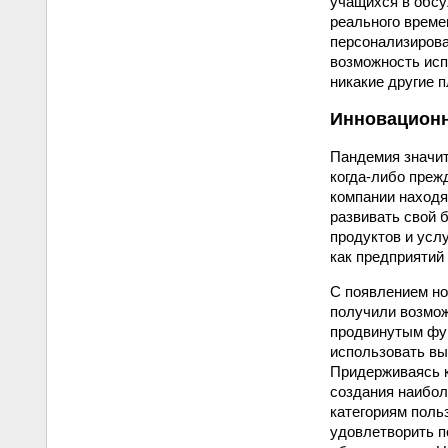
учащихся в обсу
реального време
персонализирова
возможность исп
никакие другие 
Инновационн
Пандемия значит
когда-либо преж
компании находя
развивать свой 
продуктов и усл
как предприятий 
С появлением но
получили возмож
продвинутым фун
использовать вы
Придерживаясь к
создания наибол
категориям поль
удовлетворить п