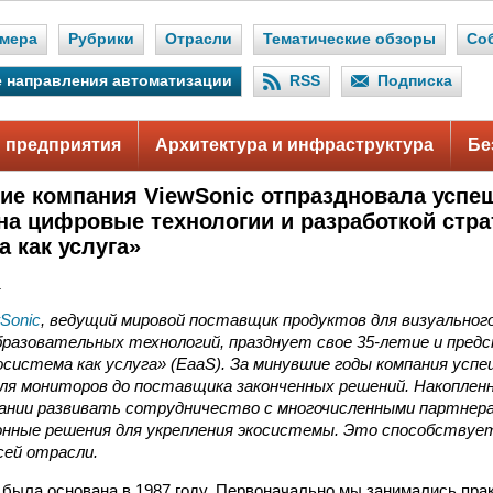
мера
Рубрики
Отрасли
Тематические обзоры
Со
 направления автоматизации
RSS
Подписка
 предприятия
Архитектура и инфраструктура
Бе
тие компания ViewSonic отпраздновала усп
на цифровые технологии и разработкой стра
 как услуга»
.
Sonic
, ведущий мировой поставщик продуктов для визуальног
бразовательных технологий, празднует свое
35-летие
и пред
система как услуга» (EaaS). За минувшие годы компания усп
ля мониторов до поставщика законченных решений. Накоплен
ании развивать сотрудничество с многочисленными партнер
онные решения для укрепления экосистемы. Это способствуе
сей отрасли.
была основана в 1987 году. Первоначально мы занимались пра