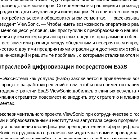
роизводством мониторов. Со временем мы расширили производс
продуктов для визуализации информации. Это принесло нам огр
, потребительском и образовательном сегментах, — рассказыва
езидент ViewSonic. — Чтобы иметь возможность оперативно реа
 меняющиеся условия, мы приступили к преобразованию нашей 
ений путем интеграции аппаратных средств, программного обесп
 все заметили разницу между обыденным и невероятным и про
чество с другими предприятиями отрасли для достижения этой 
ие инноваций и решить те проблемы, с которыми сталкиваются н
отраслевой цифровизации посредством EaaS
«Экосистема как услуга» (EaaS) заключается в привлечении вс
в процесс разработки решений с тем, чтобы они совместно зан
агодаря стратегии EaaS ViewSonic добилась отличных результат
мпания стремится повсеместно внедрить эту стратегию и плани
гментах.
 экспериментального проекта ViewSonic при сотрудничестве с г
ми и образовательными институтами запустила серию программ
для повышения квалификации преподавателей в сфере цифрово
wSonic сотрудничала с различными издательствами и проводила
одавателей на разработку инновационных учебных материалов 