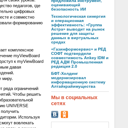
предложила инструмент,
оценивающий
ство педагогов, где
безопасность ИИ
ательно цифровых
Технологическая синергия
есте и совместно
и операционная
твовали формированию
эффективность: «Группа
Астра» выводит на рынок
решение для защиты
данных в виртуальных
средах
«Газинформсервис» и РЕД
гает комплексное
СОФТ подтвердили
ечение myViewBoard
совместимость Ankey IDM и
доступ к myViewBoard
РЕД АДМ Промышленная
редакция 2.0
амым давая
ждений.
БФТ-Холдинг
модернизировал
 миру.
информационную систему
Алтайкрайимущества
т ряда ограничений
анятий. Чтобы решить
Мы в социальных
 образовательной
сетях
ению UNIVERSE
 получить
удитории. Используя
смогут вовлекать