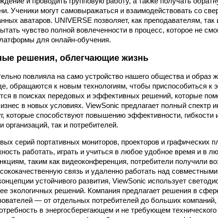
ждение и проводить групповую работу, а также получать обратн
ни. Ученики могут самовыражаться и взаимодействовать со све
нных аватаров. UNIVERSE позволяет, как преподавателям, так
ытать чувство полной вовлеченности в процесс, которое не смо
платформы для онлайн-обучения.
ые решения, облегчающие жизнь
ельно повлияла на само устройство нашего общества и образ ж
де, обращаются к новым технологиям, чтобы приспособиться к э
тся в поисках передовых и эффективных решений, которые пом
бизнес в новых условиях. ViewSonic предлагает полный спектр 
уг, которые способствуют повышению эффективности, гибкости 
и организаций, так и потребителей.
вых серий портативных мониторов, проекторов и графических 
ность работать, играть и учиться в любое удобное время и в л
кциям, таким как видеоконференция, потребители получили в
сококачественную связь и удаленно работать над совместными
онцепции устойчивого развития, ViewSonic использует светод
ее экологичных решений. Компания предлагает решения в сфер
зователей — от отдельных потребителей до больших компаний,
отребность в энергосберегающем и не требующем техническог