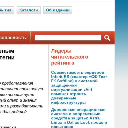
бытия
Каталоги
Об издании
зопасность
ешным
Лидеры
читательского
тегии
рейтинга
Совместимость серверов
Inferit RS (кластер «СФ Тех»
ГК Softline) с системой
о представления
защищенной
ставляет свою новую
виртуализации zVirt
поможет строить
ешно прошла путь
доверенные
ный опыт и знания
инфраструктуры
ами и разрабатывать
Доверенная операционная
т дальнейшей
система и современные
средства защиты: Astra
Linux и Dallas Lock прошли
испытания
ктически