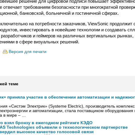
Новейшее решение для цифровой подписи повышает эффективно
же отвечает требованиям безопасности при многократной провер
ционной, банковской, больничной и гостиничной сферах.
ключительно на потребности заказчиков, ViewSonic продолжит
родуктов, инвестировать в новейшие технологии и создавать с
 разработчиков и геймеров на различных вертикальных рынках,
ениями в сфере визуальных решений.
Версия для печати
жей теме
ик» приняла участие в обеспечении автоматизации и надежно
ния «Систэм Электрик» (Systeme Electric), производитель комплек
ектроэнергии и автоматизации, стала поставщиком оборудования
а в мире – …
ro взял бронзу в ежегодном рейтинге КЭДО
NAS Technologies объявили о технологическом партнерстве
вердил высокое качество голосовой связи