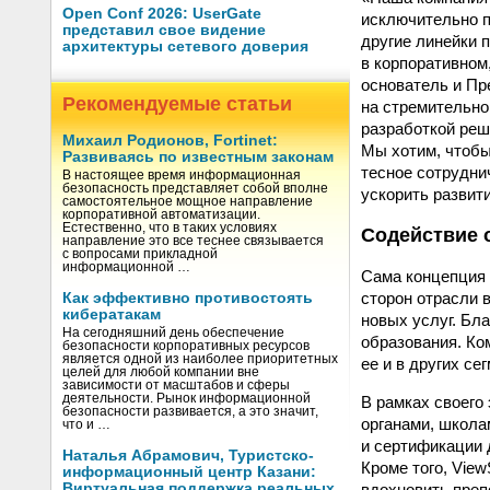
Open Conf 2026: UserGate
исключительно п
представил свое видение
другие линейки 
архитектуры сетевого доверия
в корпоративном
основатель и Пр
Рекомендуемые статьи
на стремительно
разработкой реш
Михаил Родионов, Fortinet:
Мы хотим, чтобы
Развиваясь по известным законам
тесное сотрудни
В настоящее время информационная
безопасность представляет собой вполне
ускорить развит
самостоятельное мощное направление
корпоративной автоматизации.
Естественно, что в таких условиях
Содействие 
направление это все теснее связывается
с вопросами прикладной
информационной …
Сама концепция 
сторон отрасли 
Как эффективно противостоять
кибератакам
новых услуг. Бл
На сегодняшний день обеспечение
образования. Ко
безопасности корпоративных ресурсов
является одной из наиболее приоритетных
ее и в других се
целей для любой компании вне
зависимости от масштабов и сферы
деятельности. Рынок информационной
В рамках своего
безопасности развивается, а это значит,
органами, школа
что и …
и сертификации 
Наталья Абрамович, Туристско-
Кроме того, Vie
информационный центр Казани:
вдохновить преп
Виртуальная поддержка реальных