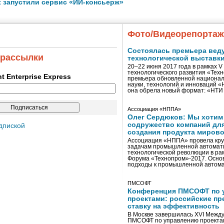
ft запустили сервис «ИИ-консьерж»
Фото/Видеорепорта
Состоялась премьера вед
 рассылки
технологической выставк
20–22 июня 2017 года в рамках 
технологического развития «Тех
ent Enterprise Express
премьера обновленной национал
науки, технологий и инноваций 
она обрела новый формат: «НТ
Ассоциация «НППА»
Олег Сердюков: Мы хотим
содружество компаний дл
дпиской
создания продукта мирово
Ассоциация «НППА» провела кру
задачам промышленной автомати
технологической революции в ра
Форума «Технопром»-2017. Осно
подходы к промышленной автома
ПМСОФТ
Конференция ПМСОФТ по 
проектами: российские пр
ставку на эффективность
В Москве завершилась XVI Межд
ПМСОФТ по управлению проекта