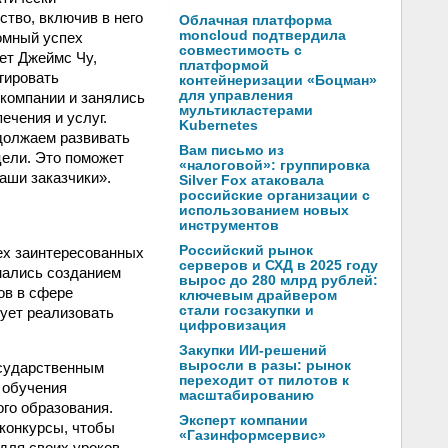
тво, включив в него
Облачная платформа
moncloud подтвердила
омный успех
совместимость с
ет Джеймс Чу,
платформой
гировать
контейнеризации «Боцман»
для управления
компании и занялись
мультикластерами
ечения и услуг.
Kubernetes
должаем развивать
Вам письмо из
цели. Это поможет
«налоговой»: группировка
аши заказчики».
Silver Fox атаковала
российские организации с
использованием новых
инструментов
Российский рынок
ех заинтересованных
серверов и СХД в 2025 году
имались созданием
вырос до 280 млрд рублей:
ов в сфере
ключевым драйвером
стали госзакупки и
рует реализовать
цифровизация
Закупки ИИ-решений
выросли в разы: рынок
осударственным
переходит от пилотов к
 обучения
масштабированию
го образования.
Эксперт компании
 конкурсы, чтобы
«Газинформсервис»
для своих уроков.