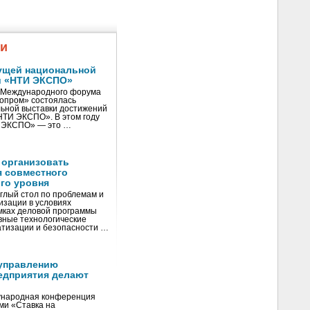
жи
ущей национальной
и «НТИ ЭКСПО»
V Международного форума
нопром» состоялась
ьной выставки достижений
«НТИ ЭКСПО». В этом году
И ЭКСПО» — это …
 организовать
я совместного
го уровня
глый стол по проблемам и
зации в условиях
мках деловой программы
вные технологические
тизации и безопасности …
управлению
едприятия делают
ународная конференция
ми «Ставка на