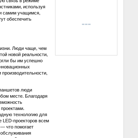
ую связь в режиме
рстниками, используя
 и самим учащимся,
гут обеспечить
изни. Люди чаще, чем
той новой реальности,
огли бы им успешно
инновационных
и производительности,
планшетов люди
юбом месте. Благодаря
озможность
 проектами.
иодную технологию для
е LED-проекторов всем
 — что помогает
о обслуживания