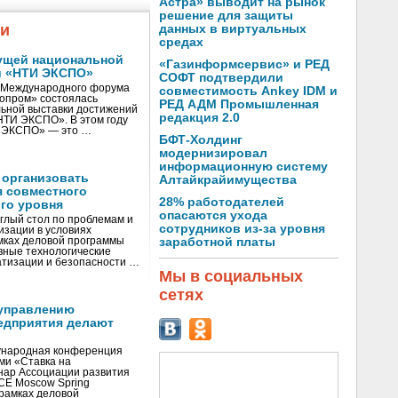
Астра» выводит на рынок
решение для защиты
жи
данных в виртуальных
средах
ущей национальной
«Газинформсервис» и РЕД
и «НТИ ЭКСПО»
СОФТ подтвердили
V Международного форума
совместимость Ankey IDM и
нопром» состоялась
РЕД АДМ Промышленная
ьной выставки достижений
редакция 2.0
«НТИ ЭКСПО». В этом году
И ЭКСПО» — это …
БФТ-Холдинг
модернизировал
информационную систему
 организовать
Алтайкрайимущества
я совместного
28% работодателей
го уровня
опасаются ухода
глый стол по проблемам и
сотрудников из-за уровня
зации в условиях
мках деловой программы
заработной платы
вные технологические
тизации и безопасности …
Мы в социальных
сетях
управлению
едприятия делают
ународная конференция
ми «Ставка на
инар Ассоциации развития
CE Moscow Spring
рамках деловой