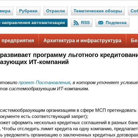
мера
Рубрики
Отрасли
Тематические обзоры
Со
 направления автоматизации
RSS
Подписка
 предприятия
Архитектура и инфраструктура
Бе
азвивает программу льготного кредитован
азующих ИТ-компаний
отовило
проект Постановления
, в котором уточняет услови
тов системообразующим ИТ-компаниям.
 системообразующим организациям в сфере МСП претендовать 
документе есть соответствующий запрет);
ожет оформить несколько кредитных соглашений в разных банк
. Чтобы отследить лимит кредита на одну компанию, предлагае
ь уведомлять организацию о заключенных кредитных договорах