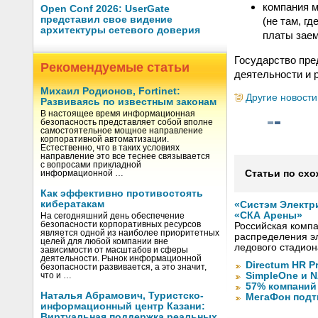
компания м
Open Conf 2026: UserGate
представил свое видение
(не там, г
архитектуры сетевого доверия
платы зае
Государство пре
Рекомендуемые статьи
деятельности и 
Михаил Родионов, Fortinet:
Другие новости
Развиваясь по известным законам
В настоящее время информационная
безопасность представляет собой вполне
самостоятельное мощное направление
корпоративной автоматизации.
Естественно, что в таких условиях
направление это все теснее связывается
с вопросами прикладной
Статьи по схо
информационной …
Как эффективно противостоять
кибератакам
«Систэм Электр
«СКА Арены»
На сегодняшний день обеспечение
безопасности корпоративных ресурсов
Российская компа
является одной из наиболее приоритетных
распределения эл
целей для любой компании вне
ледового стадион
зависимости от масштабов и сферы
деятельности. Рынок информационной
Directum HR P
безопасности развивается, а это значит,
SimpleOne и 
что и …
57% компаний
Наталья Абрамович, Туристско-
МегаФон подт
информационный центр Казани:
Виртуальная поддержка реальных