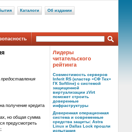
бытия
Каталоги
Об издании
зопасность
ия
Лидеры
читательского
рейтинга
Совместимость серверов
я предоставления
Inferit RS (кластер «СФ Тех»
ГК Softline) с системой
защищенной
виртуализации zVirt
поможет строить
доверенные
на получение кредита
инфраструктуры
Доверенная операционная
ах, но общая сумма
система и современные
средства защиты: Astra
тся предусмотреть
Linux и Dallas Lock прошли
;
испытания