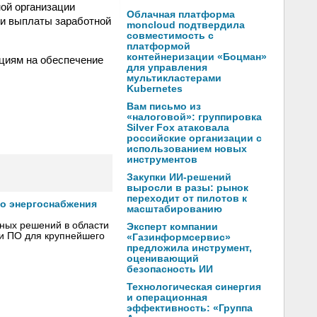
ной организации
Облачная платформа
 и выплаты заработной
moncloud подтвердила
совместимость с
платформой
контейнеризации «Боцман»
циям на обеспечение
для управления
мультикластерами
Kubernetes
Вам письмо из
«налоговой»: группировка
Silver Fox атаковала
российские организации с
использованием новых
инструментов
Закупки ИИ-решений
выросли в разы: рынок
переходит от пилотов к
го энергоснабжения
масштабированию
сных решений в области
Эксперт компании
 и ПО для крупнейшего
«Газинформсервис»
предложила инструмент,
оценивающий
безопасность ИИ
Технологическая синергия
и операционная
эффективность: «Группа