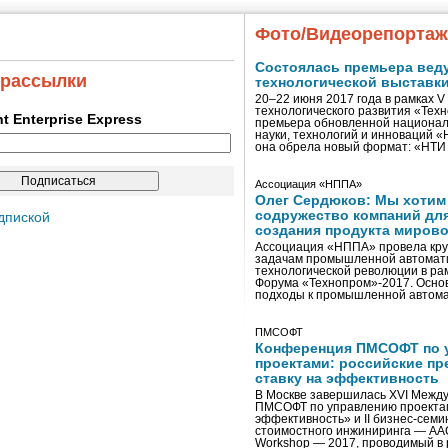
Фото/Видеорепорта
Состоялась премьера вед
 рассылки
технологической выставк
20–22 июня 2017 года в рамках 
технологического развития «Тех
ent Enterprise Express
премьера обновленной национал
науки, технологий и инноваций 
она обрела новый формат: «НТ
Ассоциация «НППА»
Олег Сердюков: Мы хотим
содружество компаний дл
дпиской
создания продукта мирово
Ассоциация «НППА» провела кру
задачам промышленной автомати
технологической революции в ра
Форума «Технопром»-2017. Осно
подходы к промышленной автома
ПМСОФТ
Конференция ПМСОФТ по 
проектами: российские пр
ставку на эффективность
В Москве завершилась XVI Межд
ПМСОФТ по управлению проекта
эффективность» и II бизнес-сем
стоимостного инжиниринга — AA
Workshop — 2017, проводимый в 