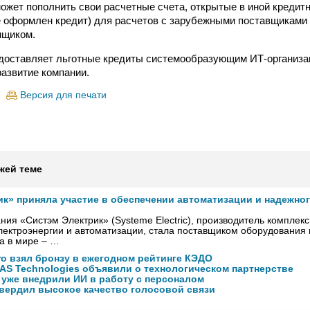
ожет пополнить свои расчетные счета, открытые в иной кредит
де оформлен кредит) для расчетов с зарубежными поставщиками
мщиком.
доставляет льготные кредиты системообразующим ИТ-организа
развитие компании.
Версия для печати
жей теме
ик» приняла участие в обеспечении автоматизации и надежно
ния «Систэм Электрик» (Systeme Electric), производитель комплек
ектроэнергии и автоматизации, стала поставщиком оборудования
а в мире – …
ro взял бронзу в ежегодном рейтинге КЭДО
NAS Technologies объявили о технологическом партнерстве
 уже внедрили ИИ в работу с персоналом
вердил высокое качество голосовой связи