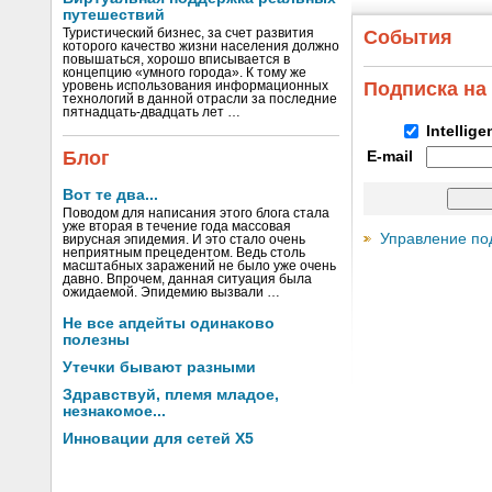
путешествий
Туристический бизнес, за счет развития
События
которого качество жизни населения должно
повышаться, хорошо вписывается в
концепцию «умного города». К тому же
Подписка на
уровень использования информационных
технологий в данной отрасли за последние
пятнадцать-двадцать лет …
Intellig
Блог
E-mail
Вот те два...
Поводом для написания этого блога стала
уже вторая в течение года массовая
Управление по
вирусная эпидемия. И это стало очень
неприятным прецедентом. Ведь столь
масштабных заражений не было уже очень
давно. Впрочем, данная ситуация была
ожидаемой. Эпидемию вызвали …
Не все апдейты одинаково
полезны
Утечки бывают разными
Здравствуй, племя младое,
незнакомое...
Инновации для сетей X5