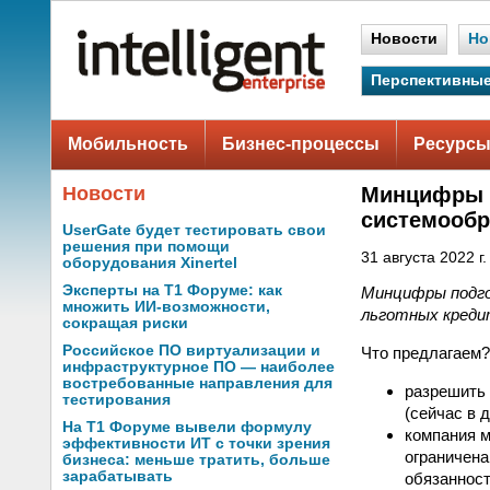
Новости
Но
Перспективные
Мобильность
Бизнес-процессы
Ресурсы
Новости
Минцифры р
системообр
UserGate будет тестировать свои
решения при помощи
31 августа 2022 г.
оборудования Xinertel
Эксперты на Т1 Форуме: как
Минцифры подг
множить ИИ-возможности,
льготных креди
сокращая риски
Российское ПО виртуализации и
Что предлагаем?
инфраструктурное ПО — наиболее
востребованные направления для
разрешить
тестирования
(сейчас в 
На Т1 Форуме вывели формулу
компания м
эффективности ИТ с точки зрения
ограничена
бизнеса: меньше тратить, больше
зарабатывать
обязанност