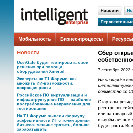
Новости
Но
Перспективные
Мобильность
Бизнес-процессы
Ресурсы
Новости
Сбер откры
собственно
UserGate будет тестировать свои
решения при помощи
7 сентября 2022 г
оборудования Xinertel
Эксперты на Т1 Форуме: как
На площадке вен
множить ИИ-возможности,
интеллектуальн
сокращая риски
совместно со С
Российское ПО виртуализации и
инфраструктурное ПО — наиболее
Стартапы-резиде
востребованные направления для
реестре российс
тестирования
или на товарный
На Т1 Форуме вывели формулу
в своём личном 
эффективности ИТ с точки зрения
бизнеса: меньше тратить, больше
будет расти. Вс
зарабатывать