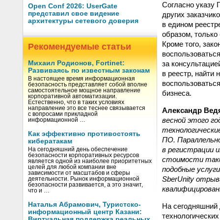
Согласно указу 
Open Conf 2026: UserGate
представил свое видение
других заказчик
архитектуры сетевого доверия
в едином реестр
образом, только 
Кроме того, зак
Рекомендуемые статьи
воспользоваться
за консультацие
Михаил Родионов, Fortinet:
Развиваясь по известным законам
в реестр, найти
В настоящее время информационная
воспользоватьс
безопасность представляет собой вполне
самостоятельное мощное направление
бизнеса.
корпоративной автоматизации.
Естественно, что в таких условиях
направление это все теснее связывается
Александр Ведя
с вопросами прикладной
весной этого г
информационной …
технологически
Как эффективно противостоять
ПО. Параллельн
кибератакам
в регистрации 
На сегодняшний день обеспечение
безопасности корпоративных ресурсов
стоимости таки
является одной из наиболее приоритетных
целей для любой компании вне
подобные услуг
зависимости от масштабов и сферы
SberUnity отры
деятельности. Рынок информационной
безопасности развивается, а это значит,
квалифицирован
что и …
Наталья Абрамович, Туристско-
На сегодняшний 
информационный центр Казани:
технологических
Виртуальная поддержка реальных