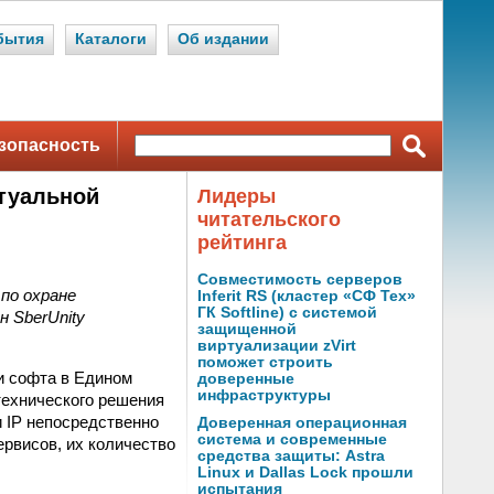
бытия
Каталоги
Об издании
зопасность
ктуальной
Лидеры
читательского
рейтинга
Совместимость серверов
по охране
Inferit RS (кластер «СФ Тех»
ГК Softline) с системой
 SberUnity
защищенной
виртуализации zVirt
поможет строить
и софта в Едином
доверенные
инфраструктуры
технического решения
и IP непосредственно
Доверенная операционная
система и современные
ервисов, их количество
средства защиты: Astra
Linux и Dallas Lock прошли
испытания