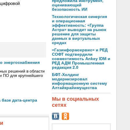
предложила инструмент,
 цифровой
оценивающий
безопасность ИИ
Технологическая синергия
и операционная
эффективность: «Группа
Астра» выводит на рынок
решение для защиты
данных в виртуальных
средах
«Газинформсервис» и РЕД
СОФТ подтвердили
совместимость Ankey IDM и
го энергоснабжения
РЕД АДМ Промышленная
редакция 2.0
сных решений в области
БФТ-Холдинг
 и ПО для крупнейшего
модернизировал
информационную систему
Алтайкрайимущества
Мы в социальных
 базе дата-центра
сетях
жи