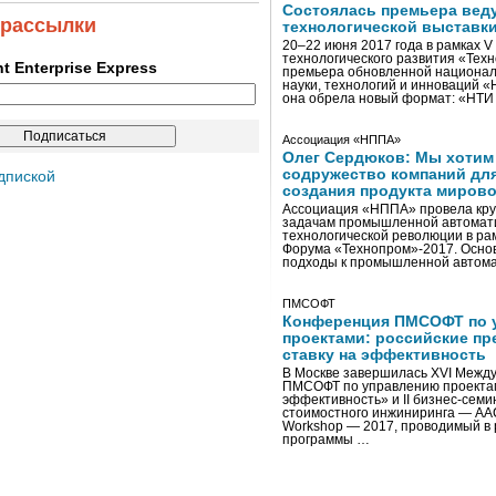
Состоялась премьера вед
 рассылки
технологической выставк
20–22 июня 2017 года в рамках 
технологического развития «Тех
ent Enterprise Express
премьера обновленной национал
науки, технологий и инноваций 
она обрела новый формат: «НТ
Ассоциация «НППА»
Олег Сердюков: Мы хотим
содружество компаний дл
дпиской
создания продукта мирово
Ассоциация «НППА» провела кру
задачам промышленной автомати
технологической революции в ра
Форума «Технопром»-2017. Осно
подходы к промышленной автома
ПМСОФТ
Конференция ПМСОФТ по 
проектами: российские пр
ставку на эффективность
В Москве завершилась XVI Межд
ПМСОФТ по управлению проекта
эффективность» и II бизнес-сем
стоимостного инжиниринга — AA
Workshop — 2017, проводимый в 
программы …