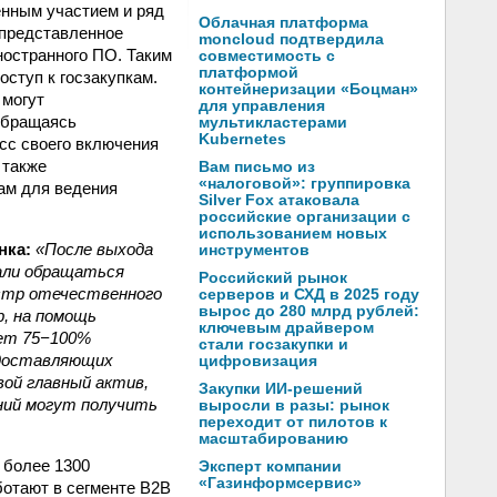
енным участием и ряд
Облачная платформа
 представленное
moncloud подтвердила
ностранного ПО. Таким
совместимость с
платформой
оступ к госзакупкам.
контейнеризации «Боцман»
 могут
для управления
Обращаясь
мультикластерами
Kubernetes
есс своего включения
 также
Вам письмо из
«налоговой»: группировка
ам для ведения
Silver Fox атаковала
российские организации с
использованием новых
нка:
«После выхода
инструментов
али обращаться
Российский рынок
естр отечественного
серверов и СХД в 2025 году
вырос до 280 млрд рублей:
, на помощь
ключевым драйвером
яет 75−100%
стали госзакупки и
едоставляющих
цифровизация
ой главный актив,
Закупки ИИ-решений
ний могут получить
выросли в разы: рынок
переходит от пилотов к
масштабированию
 более 1300
Эксперт компании
«Газинформсервис»
ботают в сегменте B2B