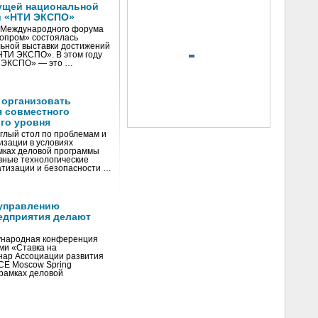
ущей национальной
и «НТИ ЭКСПО»
V Международного форума
нопром» состоялась
ьной выставки достижений
«НТИ ЭКСПО». В этом году
И ЭКСПО» — это …
 организовать
я совместного
го уровня
глый стол по проблемам и
зации в условиях
мках деловой программы
вные технологические
тизации и безопасности …
управлению
едприятия делают
ународная конференция
ми «Ставка на
инар Ассоциации развития
CE Moscow Spring
рамках деловой