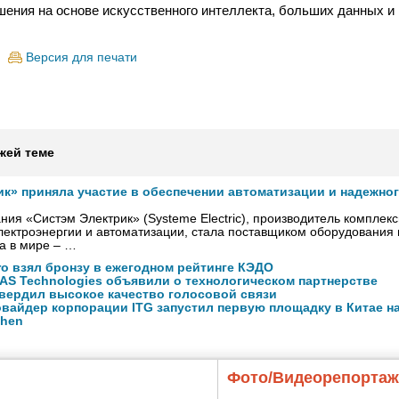
шения на основе искусственного интеллекта, больших данных и
Версия для печати
жей теме
ик» приняла участие в обеспечении автоматизации и надежно
ния «Систэм Электрик» (Systeme Electric), производитель комплек
ектроэнергии и автоматизации, стала поставщиком оборудования
а в мире – …
ro взял бронзу в ежегодном рейтинге КЭДО
NAS Technologies объявили о технологическом партнерстве
вердил высокое качество голосовой связи
вайдер корпорации ITG запустил первую площадку в Китае на
zhen
Фото/Видеорепорта