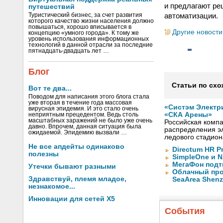
и предлагают ре
путешествий
автоматизации.
Туристический бизнес, за счет развития
которого качество жизни населения должно
повышаться, хорошо вписывается в
Другие новости
концепцию «умного города». К тому же
уровень использования информационных
технологий в данной отрасли за последние
пятнадцать-двадцать лет …
Блог
Статьи по схо
Вот те два...
Поводом для написания этого блога стала
уже вторая в течение года массовая
«Систэм Электр
вирусная эпидемия. И это стало очень
«СКА Арены»
неприятным прецедентом. Ведь столь
масштабных заражений не было уже очень
Российская компа
давно. Впрочем, данная ситуация была
распределения эл
ожидаемой. Эпидемию вызвали …
ледового стадион
Не все апдейты одинаково
Directum HR P
полезны
SimpleOne и 
МегаФон подт
Утечки бывают разными
Облачный про
Здравствуй, племя младое,
SeaArea Shen
незнакомое...
Инновации для сетей X5
События