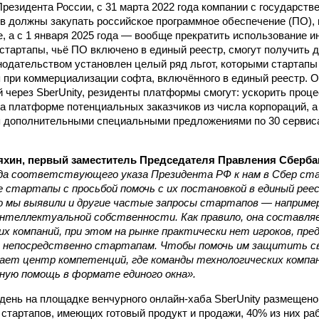
Президента России, с 31 марта 2022 года компании с государств
ов должны закупать российское программное обеспечение (ПО),
е, а с 1 января 2025 года — вообще прекратить использование и
стартапы, чьё ПО включено в единый реестр, смогут получить д
онодательством установлен целый ряд льгот, которыми стартапы
 при коммерциализации софта, включённого в единый реестр. 
й через SberUnity, резиденты платформы смогут: ускорить проц
 на платформе потенциальных заказчиков из числа корпораций, а
я дополнительными специальными предложениями по 30 сервис
хин, первый заместитель Председателя Правления Сберба
ода соответствующего указа Президента РФ к нам в Сбер ст
е стартапы с просьбой помочь с их постановкой в единый ре
о мы выявили и другие частые запросы стартапов — например
интеллектуальной собственности. Как правило, она составл
х компаний, при этом на рынке практически нет игроков, пр
и непосредственно стартапам. Чтобы помочь им защитить св
вает центр компетенций, где команды технологических компа
ную помощь в
формате единого окна».
день на площадке венчурного онлайн-хаба SberUnity размещено
 стартапов, имеющих готовый продукт и продажи, 40% из них ра