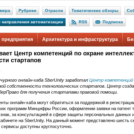
мера
Рубрики
Отрасли
Тематические обзоры
Со
 направления автоматизации
RSS
Подписка
 предприятия
Архитектура и инфраструктура
Бе
вает Центр компетенций по охране интелле
сти стартапов
.
чурного онлайн-хаба SberUnity заработал
Центр компетенций
ой собственности технологических стартапов. Центр создан
берПраво для получения стартапами правовой помощи.
нты онлайн-хаба могут обратиться за поддержкой в регистраци
ких программ Минцифры России, оформлении заявки на патент 
 знак, за консультацией в сфере защиты персональных данных 
кабинете на SberUnity. На данный момент представлено шесть с
е сервисы доступны круглосуточно.