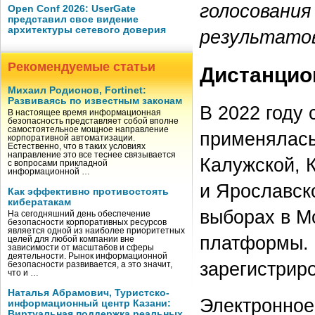
голосования
Open Conf 2026: UserGate
представил свое видение
архитектуры сетевого доверия
результато
Рекомендуемые статьи
Дистанцио
Михаил Родионов, Fortinet:
Развиваясь по известным законам
В 2022 году
В настоящее время информационная
безопасность представляет собой вполне
самостоятельное мощное направление
применялась
корпоративной автоматизации.
Естественно, что в таких условиях
направление это все теснее связывается
Калужской, К
с вопросами прикладной
информационной …
и Ярославск
Как эффективно противостоять
кибератакам
выборах в М
На сегодняшний день обеспечение
безопасности корпоративных ресурсов
является одной из наиболее приоритетных
платформы. 
целей для любой компании вне
зависимости от масштабов и сферы
деятельности. Рынок информационной
зарегистрир
безопасности развивается, а это значит,
что и …
Наталья Абрамович, Туристско-
Электронное
информационный центр Казани:
Виртуальная поддержка реальных