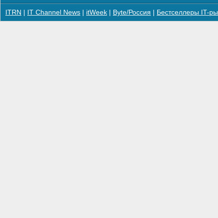
ITRN
|
IT Channel News
|
itWeek
|
Byte/Россия
|
Бестселлеры IT-ры