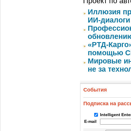
Проект по ав
Иллюзия пр
ИИ-диалоги
Профессион
обновлению
«РТД-Карго
помощью CR
Мировые ин
не за техно
События
Подписка на рас
Intelligent Ent
E-mail