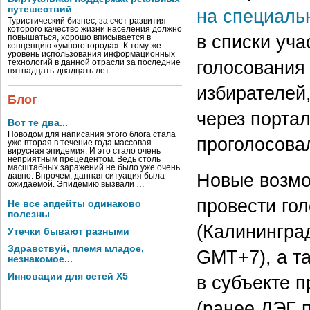
путешествий
на специаль
Туристический бизнес, за счет развития
которого качество жизни населения должно
в списки уча
повышаться, хорошо вписывается в
концепцию «умного города». К тому же
уровень использования информационных
голосования
технологий в данной отрасли за последние
пятнадцать-двадцать лет …
избирателей
Блог
через портал
Вот те два...
Поводом для написания этого блога стала
проголосова
уже вторая в течение года массовая
вирусная эпидемия. И это стало очень
неприятным прецедентом. Ведь столь
масштабных заражений не было уже очень
Новые возмо
давно. Впрочем, данная ситуация была
ожидаемой. Эпидемию вызвали …
провести го
Не все апдейты одинаково
полезны
(Калинингра
Утечки бывают разными
Здравствуй, племя младое,
GMT+7), а та
незнакомое...
Инновации для сетей X5
в субъекте 
(ранее ДЭГ 