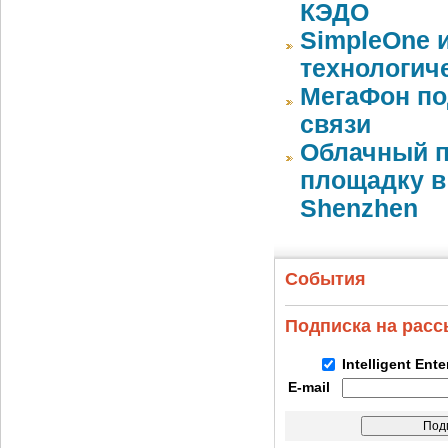
КЭДО
SimpleOne 
технологич
МегаФон по
связи
Облачный п
площадку в 
Shenzhen
События
Подписка на рас
Intelligent Ent
E-mail