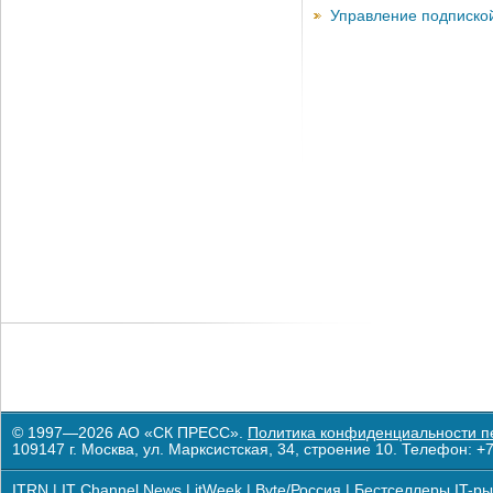
Управление подписко
© 1997—2026 АО «СК ПРЕСС».
Политика конфиденциальности п
109147 г. Москва, ул. Марксистская, 34, строение 10. Телефон: +7
ITRN
|
IT Channel News
|
itWeek
|
Byte/Россия
|
Бестселлеры IT-ры