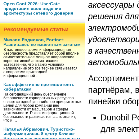
аксессуары 
Open Conf 2026: UserGate
представил свое видение
архитектуры сетевого доверия
решения дл
электромоби
Рекомендуемые статьи
удовлетвор
Михаил Родионов, Fortinet:
Развиваясь по известным законам
в качествен
В настоящее время информационная
безопасность представляет собой вполне
самостоятельное мощное направление
автомобиль
корпоративной автоматизации.
Естественно, что в таких условиях
направление это все теснее связывается
с вопросами прикладной
Ассортимент
информационной …
Как эффективно противостоять
партнёрам, 
кибератакам
На сегодняшний день обеспечение
безопасности корпоративных ресурсов
линейки обо
является одной из наиболее приоритетных
целей для любой компании вне
зависимости от масштабов и сферы
деятельности. Рынок информационной
Dunobil 
безопасности развивается, а это значит,
что и …
для элек
Наталья Абрамович, Туристско-
информационный центр Казани:
Виртуальная поддержка реальных