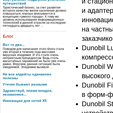
и стацио
путешествий
Туристический бизнес, за счет развития
и адаптер
которого качество жизни населения должно
повышаться, хорошо вписывается в
концепцию «умного города». К тому же
инноваци
уровень использования информационных
технологий в данной отрасли за последние
пятнадцать-двадцать лет …
на частны
Блог
заказчико
Вот те два...
Dunobil 
Поводом для написания этого блога стала
уже вторая в течение года массовая
компресс
вирусная эпидемия. И это стало очень
неприятным прецедентом. Ведь столь
масштабных заражений не было уже очень
Dunobil 
давно. Впрочем, данная ситуация была
ожидаемой. Эпидемию вызвали …
высокого 
Не все апдейты одинаково
полезны
Dunobil 
Утечки бывают разными
Здравствуй, племя младое,
в форм-ф
незнакомое...
Инновации для сетей X5
Dunobil 