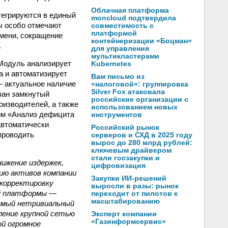
Облачная платформа
тегрируются в единый
moncloud подтвердила
ы особо отмечают
совместимость с
платформой
мени, сокращение
контейнеризации «Боцман»
.
для управления
мультикластерами
Модуль анализирует
Kubernetes
а и автоматизирует
Вам письмо из
— актуальное наличие
«налоговой»: группировка
Silver Fox атаковала
ван замкнутый
российские организации с
оизводителей, а также
использованием новых
том «Анализ дефицита
инструментов
автоматически
Российский рынок
 проводить
серверов и СХД в 2025 году
вырос до 280 млрд рублей:
ключевым драйвером
стали госзакупки и
нижение издержек,
цифровизация
ию активов компании
Закупки ИИ-решений
 корректировку
выросли в разы: рынок
ей платформы —
переходит от пилотов к
масштабированию
самый нетривиальный
ление крупной сетью
Эксперт компании
«Газинформсервис»
ой огромное