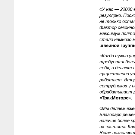
«У нас — 22000
регулярно. Пос
не только остат
фактор сезоннос
максимум полтор
стало намного 
швейной групп
«Когда нужно у
требуется больш
себя, и делают 
существенно уп
работает. Втор
сотрудников у н
обрабатывает ре
«ТракМоторс».
«Мы делаем еже
Благодаря реше
наличие более к
их частота. Как
Retair позволяе