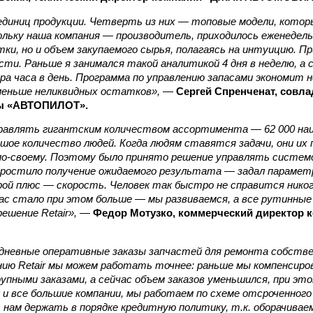
 единиц продукции. Четверть из них — топовые модели, кото
кольку наша компания — производитель, приходилось еженеде
ки, но и объем закупаемого сырья, полагаясь на интуицию. Пр
ти. Раньше я занимался такой аналитикой 4 дня в неделю, а 
а часа в день. Программа по управлению запасами экономит 
меньше неликвидных остатков»,
—
Сергей Спренченат, совл
ы «АВТОПИЛОТ».
правлять гигантским количеством ассортимента — 62 000 на
ое количество людей. Когда людям ставятся задачи, они их
по-своему. Поэтому было принято решение управлять системо
ростило получение ожидаемого результата — задал парамет
ой плюс — скорость. Человек так быстро не справится никог
ас стало при этом больше — мы развиваемся, а все рутинные
шение Retair»,
—
Федор Мотузко, коммерческий директор 
дневные оперативные заказы запчастей для ремонта собстве
нию Retair мы можем работать точнее: раньше мы компенсир
рупными заказами, а сейчас объем заказов уменьшился, при эт
 и все большие компании, мы работаем по схеме отсроченног
т нам держать в порядке кредитную политику, т.к. оборачива