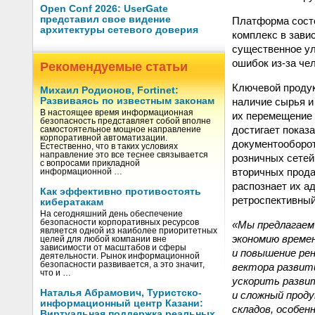
Open Conf 2026: UserGate
представил свое видение
Платформа состо
архитектуры сетевого доверия
комплекс в зави
существенное ул
ошибок из-за че
Рекомендуемые статьи
Ключевой проду
Михаил Родионов, Fortinet:
наличие сырья и
Развиваясь по известным законам
В настоящее время информационная
их перемещение 
безопасность представляет собой вполне
достигает показ
самостоятельное мощное направление
корпоративной автоматизации.
документооборот
Естественно, что в таких условиях
направление это все теснее связывается
розничных сетей
с вопросами прикладной
вторичных прода
информационной …
распознает их ад
Как эффективно противостоять
ретроспективный
кибератакам
На сегодняшний день обеспечение
безопасности корпоративных ресурсов
«Мы предлагаем 
является одной из наиболее приоритетных
экономию време
целей для любой компании вне
зависимости от масштабов и сферы
и повышение рен
деятельности. Рынок информационной
безопасности развивается, а это значит,
вектора развит
что и …
ускорить разви
Наталья Абрамович, Туристско-
и сложный проду
информационный центр Казани:
складов, особен
Виртуальная поддержка реальных