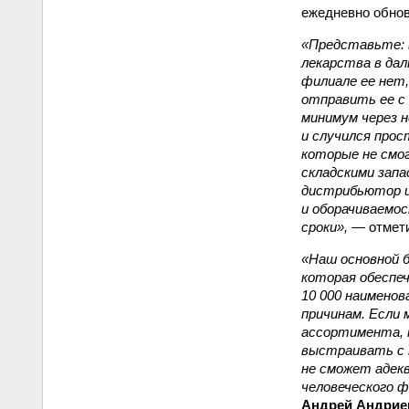
ежедневно обнов
«Представьте: 
лекарства в дал
филиале ее нет,
отправить ее с 
минимум через 
и случился прос
которые не смо
складскими зап
дистрибьютор и
и оборачиваемо
сроки»,
— отмет
«Наш основной б
которая обеспе
10 000 наименов
причинам. Если
ассортимента, т
выстраивать с 
не сможет адек
человеческого ф
Андрей Андрие