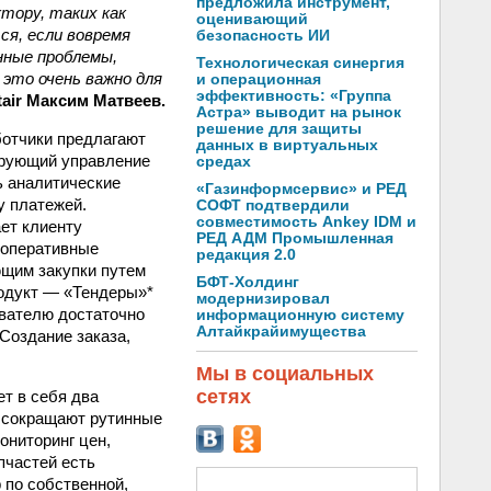
предложила инструмент,
тору, таких как
оценивающий
ся, если вовремя
безопасность ИИ
нные проблемы,
Технологическая синергия
это очень важно для
и операционная
эффективность: «Группа
air Максим Матвеев.
Астра» выводит на рынок
решение для защиты
ботчики предлагают
данных в виртуальных
ирующий управление
средах
ь аналитические
«Газинформсервис» и РЕД
у платежей.
СОФТ подтвердили
совместимость Ankey IDM и
ет клиенту
РЕД АДМ Промышленная
 оперативные
редакция 2.0
щим закупки путем
БФТ-Холдинг
родукт — «Тендеры»*
модернизировал
ователю достаточно
информационную систему
Алтайкрайимущества
Создание заказа,
Мы в социальных
сетях
т в себя два
о сокращают рутинные
ониторинг цен,
пчастей есть
 по собственной,