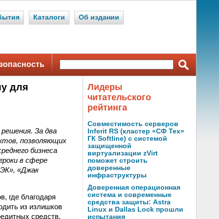
бытия
Каталоги
Об издании
зопасность
му для
Лидеры
читательского
рейтинга
Совместимость серверов
решения. За два
Inferit RS (кластер «СФ Тех»
ГК Softline) с системой
уктов, позволяющих
защищенной
реднего бизнеса
виртуализации zVirt
гроки в сфере
поможет строить
доверенные
ЭК», «Джак
инфраструктуры
Доверенная операционная
система и современные
в, где благодаря
средства защиты: Astra
одить из излишков
Linux и Dallas Lock прошли
редитных средств.
испытания