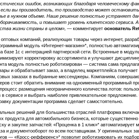
стических ошибок, возникающих благодаря человеческому фак
а если вы производитель, то производство может остановить
ырье в нужном объеме. Наше решение полностью устраняет да
орачиваемость, и повышает уровень клиентского сервиса. А 
ества жизни страны в целом»,
— комментирует
основатель Ret
 оптовых компаний, реализующих товары через интернет, разра
ограммный модуль «Интернет-магазин»*, полностью автоматиз
а базе 1с с интеграцией партнерской сети. Встроенные в модул
имизируют корректировку ассортимента и улучшают дисциплин
нта модуль полностью роботизирован — система сама предлага
ары и обрабатывает заказ, а владелец маркетплейса получает
овых заказах в выбранные мессенджеры. Компаниям, совершаю
еров стоит обратить внимание на одноименный программный п
процесс размещения неограниченного количества лотов: польз
з в сервисе и выбрать наиболее привлекательное предложение. 
правку документации программа сделает самостоятельно.
альных решений для большинства отраслей платформа включае
х продукта для автомобильного бизнеса, которые существенн
ку и закупке запчастей: «Проценка в 1 клик»* автоматизирует м
за и документооборот по всем поставщикам. У оригинальных за
гов — «Кросс-рефференс»* позволит роботизировать их подбор