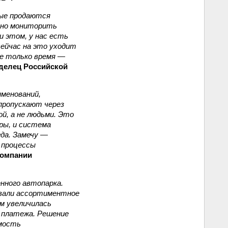
рые продаются
льно мониторить
и этом, у нас есть
сейчас на это уходит
не только время —
аделец Российской
именований,
 пропускают через
й, а не людьми. Это
ры, и система
да. Замечу —
 процессы
компании
нного автопарка.
овали ассортиментное
ом увеличилась
о платежа. Решение
емость