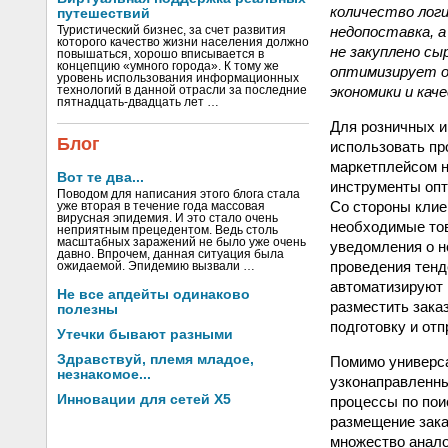
количество логи
путешествий
недопоставка, 
Туристический бизнес, за счет развития
которого качество жизни населения должно
не закуплено с
повышаться, хорошо вписывается в
концепцию «умного города». К тому же
оптимизирует об
уровень использования информационных
экономики и кач
технологий в данной отрасли за последние
пятнадцать-двадцать лет …
Для розничных и
Блог
использовать пр
маркетплейсом н
Вот те два...
инструменты опт
Поводом для написания этого блога стала
Со стороны клие
уже вторая в течение года массовая
вирусная эпидемия. И это стало очень
необходимые тов
неприятным прецедентом. Ведь столь
масштабных заражений не было уже очень
уведомления о н
давно. Впрочем, данная ситуация была
проведения тенд
ожидаемой. Эпидемию вызвали …
автоматизируют 
Не все апдейты одинаково
разместить зака
полезны
подготовку и от
Утечки бывают разными
Здравствуй, племя младое,
Помимо универс
незнакомое...
узконаправленны
Инновации для сетей X5
процессы по поис
размещение зака
множество анало