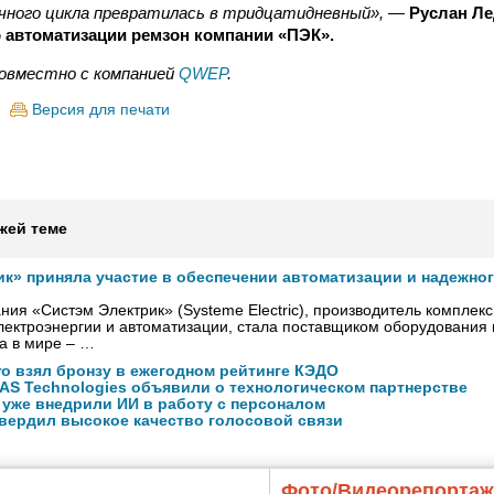
чного цикла превратилась в тридцатидневный»,
—
Руслан Ле
 автоматизации ремзон компании «ПЭК».
совместно с компа
нией
QWEP
.
Версия для печати
жей теме
ик» приняла участие в обеспечении автоматизации и надежно
ния «Систэм Электрик» (Systeme Electric), производитель комплек
ектроэнергии и автоматизации, стала поставщиком оборудования
а в мире – …
ro взял бронзу в ежегодном рейтинге КЭДО
NAS Technologies объявили о технологическом партнерстве
 уже внедрили ИИ в работу с персоналом
вердил высокое качество голосовой связи
Фото/Видеорепорта