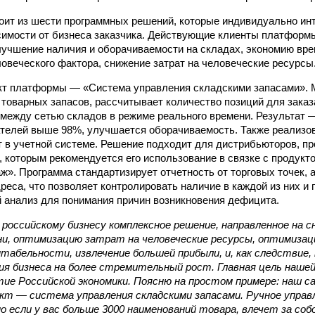
ит из шести программных решений, которые индивидуально ин
симости от бизнеса заказчика. Действующие клиенты платформ
учшение наличия и оборачиваемости на складах, экономию вре
ловеческого фактора, снижение затрат на человеческие ресурсы
кт платформы — «Система управления складскими запасами». 
 товарных запасов, рассчитывает количество позиций для заказ
между сетью складов в режиме реального времени. Результат 
ателей выше 98%, улучшается оборачиваемость. Также реализо
 в учетной системе. Решение подходит для дистрибьюторов, пр
, которым рекомендуется его использование в связке с продук
ж». Программа стандартизирует отчетность от торговых точек, 
реса, что позволяет контролировать наличие в каждой из них и
 анализ для понимания причин возникновения дефицита.
российскому бизнесу комплексное решение, направленное на с
ни, оптимизацию затрат на человеческие ресурсы, оптимизац
табельности, извлечение большей прибыли, и, как следствие,
ия бизнеса на более стремительный рост. Главная цель наш
тие Российской экономики. Поясню на простом примере: наш 
кт — система управления складскими запасами. Ручное управ
но если у вас больше 3000 наименований товара, влечет за соб