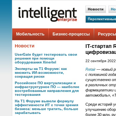
Новости
Но
Перспективные
Мобильность
Бизнес-процессы
Ресурсы
Новости
IT-стартап
цифровизац
UserGate будет тестировать свои
решения при помощи
22 сентября 2022 
оборудования Xinertel
Эксперты на Т1 Форуме: как
Retair
— новый р
множить ИИ-возможности,
с половиной го
сокращая риски
существенно оп
Российское ПО виртуализации и
в различных от
инфраструктурное ПО — наиболее
фармацевтики и
востребованные направления для
тестирования
автомобиль», «
На Т1 Форуме вывели формулу
Среди историй у
эффективности ИТ с точки зрения
бизнеса: меньше тратить, больше
улучшению обора
зарабатывать
более 30 млн. р