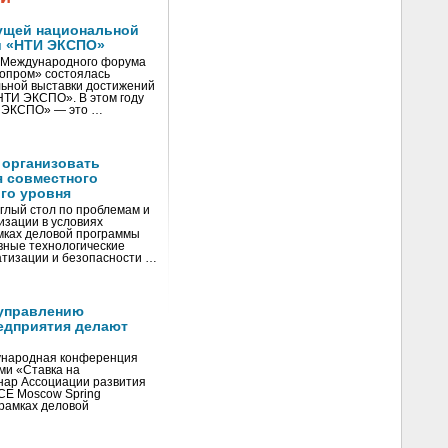
ущей национальной
и «НТИ ЭКСПО»
V Международного форума
нопром» состоялась
ьной выставки достижений
«НТИ ЭКСПО». В этом году
И ЭКСПО» — это …
 организовать
я совместного
го уровня
глый стол по проблемам и
зации в условиях
мках деловой программы
вные технологические
тизации и безопасности …
управлению
едприятия делают
ународная конференция
ми «Ставка на
инар Ассоциации развития
CE Moscow Spring
рамках деловой