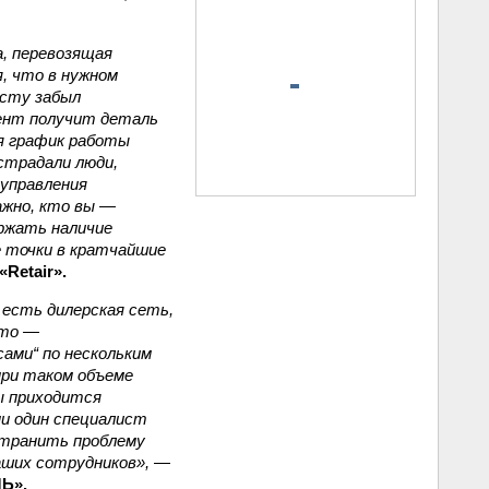
, перевозящая
я, что в нужном
осту забыл
иент получит деталь
ся график работы
острадали люди,
 управления
ажно, кто вы —
ржать наличие
е точки в кратчайшие
Retair».
 есть дилерская сеть,
Это —
сами“ по нескольким
при таком объеме
ы приходится
и один специалист
странить проблему
аших сотрудников»,
—
Ь».