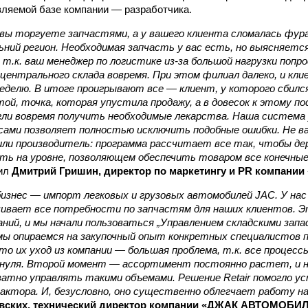
ляемой базе компании — разработчика.
вы торгуете запчастями, а у вашего клиента сломалась фура
ьний регион. Необходимая запчасть у вас есть, но выясняетс
 т.к. ваш менеджер по логистике из-за большой нагрузки попр
центрального склада вовремя. При этом филиал далеко, и кл
неделю. В итоге проигрывают все — клиент, у которого сбил
той, точка, которая упустила продажу, а в довесок к этому п
гли вовремя получить необходимые лекарства. Наша система
асами позволяет полностью исключить подобные ошибки. Не в
ли производитель: программа рассчитает все так, чтобы де
сть на уровне, позволяющем обеспечить товаром все конечны
ил
Дмитрий Гришин, директор по маркетингу и PR компании «
изнес — импорт легковых и грузовых автомобилей JAC. У нас
чивает все потребности по запчастям для наших клиентов. 
аний, и мы начали пользоваться „Управлением складскими запа
 мы опираемся на закупочный опыт конкретных специалистов 
о их уход из компании — большая проблема, т.к. все процесс
нуля. Второй момент — ассортимент постоянно растет, и н
ватно управлять такими объемами. Решение Retair помогло у
актора. И, безусловно, оно существенно облегчает работу н
вских, технический директор компании «ДЖАК АВТОМОБИЛ