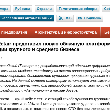
мера
Рубрики
Отрасли
Тематические обзоры
Со
 направления автоматизации
RSS
Подписка
 предприятия
Архитектура и инфраструктура
Бе
 Retair представил новую облачную платфор
ии крупного и среднего бизнеса
г.
оссийский IT-стартап, разрабатывающий облачные цифровые 
да компания создала платформу из шести инновационных прод
тимизировать большинство рутинных процессов крупного и с
раслях. На данный момент платформу используют значимые и
 торговли запчастями для автомобилей, включая компании «П
ТракМоторс», «Автопилот» и многие другие.
спеха — яркий кейс с сетью станций техобслуживания грузовико
чиваемости на 23% за 4 месяца эксплуатации удалось высвоб
уб. и организовать строительство нового СТО без привлечения к