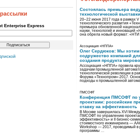
Состоялась премьера вед
 рассылки
технологической выставк
20–22 июня 2017 года в рамках 
технологического развития «Тех
ent Enterprise Express
премьера обновленной национал
науки, технологий и инноваций 
она обрела новый формат: «НТ
Ассоциация «НППА»
Олег Сердюков: Мы хотим
содружество компаний дл
дпиской
создания продукта мирово
Ассоциация «НППА» провела кру
задачам промышленной автомати
технологической революции в ра
Форума «Технопром»-2017. Осно
подходы к промышленной автома
ПМСОФТ
Конференция ПМСОФТ по 
проектами: российские пр
ставку на эффективность
В Москве завершилась XVI Межд
ПМСОФТ по управлению проекта
эффективность» и II бизнес-сем
стоимостного инжиниринга — AA
Workshop — 2017, проводимый в 
программы …