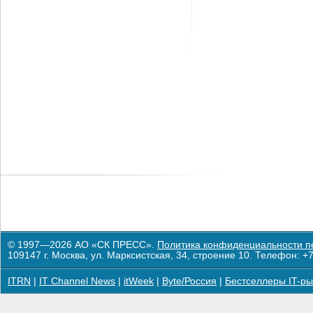
© 1997—2026 АО «СК ПРЕСС».
Политика конфиденциальности п
109147 г. Москва, ул. Марксистская, 34, строение 10. Телефон: +7
ITRN
|
IT Channel News
|
itWeek
|
Byte/Россия
|
Бестселлеры IT-ры