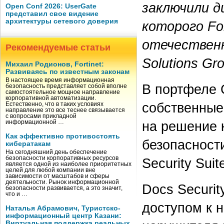
заключили д
Open Conf 2026: UserGate
представил свое видение
архитектуры сетевого доверия
которого Fo
отечественн
Рекомендуемые статьи
Solutions Gr
Михаил Родионов, Fortinet:
Развиваясь по известным законам
В настоящее время информационная
В портфеле 
безопасность представляет собой вполне
самостоятельное мощное направление
корпоративной автоматизации.
собственные
Естественно, что в таких условиях
направление это все теснее связывается
с вопросами прикладной
на решение 
информационной …
Как эффективно противостоять
безопасности
кибератакам
На сегодняшний день обеспечение
безопасности корпоративных ресурсов
Security Sui
является одной из наиболее приоритетных
целей для любой компании вне
зависимости от масштабов и сферы
деятельности. Рынок информационной
Docs Securit
безопасности развивается, а это значит,
что и …
доступом к 
Наталья Абрамович, Туристско-
информационный центр Казани:
Виртуальная поддержка реальных