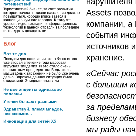
нарушителя 
путешествий
Туристический бизнес, за счет развития
Assets позв
которого качество жизни населения должно
повышаться, хорошо вписывается в
концепцию «умного города». К тому же
компании, а
уровень использования информационных
технологий в данной отрасли за последние
пятнадцать-двадцать лет …
события инф
Блог
источников 
Вот те два...
хранение.
Поводом для написания этого блога стала
уже вторая в течение года массовая
вирусная эпидемия. И это стало очень
неприятным прецедентом. Ведь столь
«Сейчас рос
масштабных заражений не было уже очень
давно. Впрочем, данная ситуация была
ожидаемой. Эпидемию вызвали …
с большим к
Не все апдейты одинаково
безопасност
полезны
Утечки бывают разными
за пределам
Здравствуй, племя младое,
незнакомое...
бизнесу обе
Инновации для сетей X5
мы рады нач