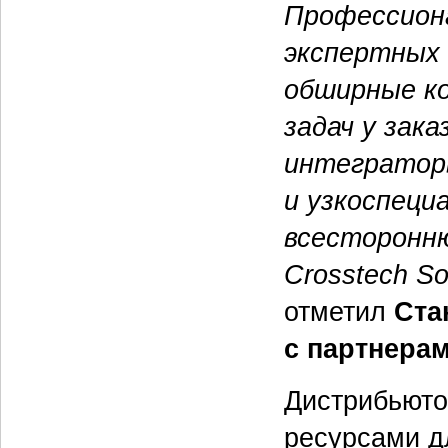
Профессиона
экспертных 
обширные ко
задач у зак
интегратор
и узкоспеци
всесторонн
Crosstech So
отметил
Ста
с партнерам
Дистрибьюто
ресурсами д