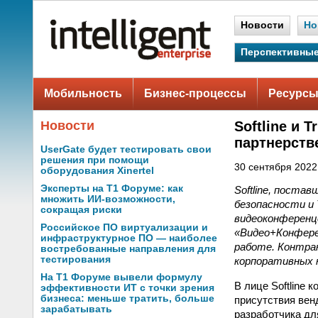
Новости
Но
Перспективные
Мобильность
Бизнес-процессы
Ресурсы
Новости
Softline и 
партнерств
UserGate будет тестировать свои
решения при помощи
30 сентября 2022 
оборудования Xinertel
Эксперты на Т1 Форуме: как
Softline, поста
множить ИИ-возможности,
безопасности и 
сокращая риски
видеоконференц
Российское ПО виртуализации и
«‎Видео+Конфер
инфраструктурное ПО — наиболее
работе. Контра
востребованные направления для
тестирования
корпоративных 
На Т1 Форуме вывели формулу
В лице Softline 
эффективности ИТ с точки зрения
бизнеса: меньше тратить, больше
присутствия вен
зарабатывать
разработчика дл