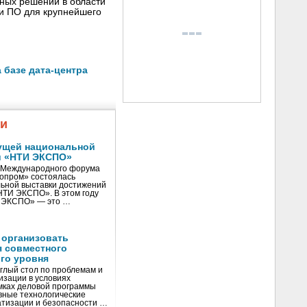
сных решений в области
 и ПО для крупнейшего
 базе дата-центра
жи
ущей национальной
и «НТИ ЭКСПО»
V Международного форума
нопром» состоялась
ьной выставки достижений
«НТИ ЭКСПО». В этом году
И ЭКСПО» — это …
 организовать
я совместного
го уровня
глый стол по проблемам и
зации в условиях
мках деловой программы
вные технологические
тизации и безопасности …