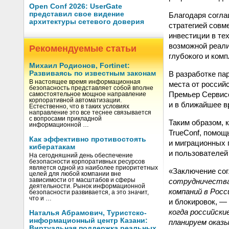
Open Conf 2026: UserGate
представил свое видение
Благодаря согла
архитектуры сетевого доверия
стратегией совм
инвестиции в те
возможной реали
Рекомендуемые статьи
глубокого и комп
Михаил Родионов, Fortinet:
В разработке па
Развиваясь по известным законам
В настоящее время информационная
места от российс
безопасность представляет собой вполне
Премьер Сервисо
самостоятельное мощное направление
корпоративной автоматизации.
и в ближайшее в
Естественно, что в таких условиях
направление это все теснее связывается
с вопросами прикладной
Таким образом, к
информационной …
TrueConf, помощ
Как эффективно противостоять
и миграционных 
кибератакам
и пользователей
На сегодняшний день обеспечение
безопасности корпоративных ресурсов
является одной из наиболее приоритетных
«Заключение сог
целей для любой компании вне
сотрудничества
зависимости от масштабов и сферы
деятельности. Рынок информационной
компаний в Рос
безопасности развивается, а это значит,
что и …
и блокировок, —
когда российски
Наталья Абрамович, Туристско-
информационный центр Казани:
планируем оказы
Виртуальная поддержка реальных