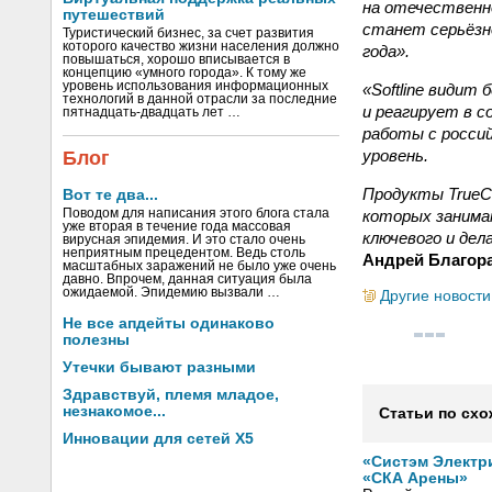
на отечественн
путешествий
станет серьёзно
Туристический бизнес, за счет развития
которого качество жизни населения должно
года».
повышаться, хорошо вписывается в
концепцию «умного города». К тому же
уровень использования информационных
«Softline видит
технологий в данной отрасли за последние
и реагирует в 
пятнадцать-двадцать лет …
работы с росси
уровень.
Блог
Продукты TrueC
Вот те два...
которых занима
Поводом для написания этого блога стала
уже вторая в течение года массовая
ключевого и дел
вирусная эпидемия. И это стало очень
неприятным прецедентом. Ведь столь
Андрей Благора
масштабных заражений не было уже очень
давно. Впрочем, данная ситуация была
ожидаемой. Эпидемию вызвали …
Другие новости
Не все апдейты одинаково
полезны
Утечки бывают разными
Здравствуй, племя младое,
незнакомое...
Статьи по схо
Инновации для сетей X5
«Систэм Электр
«СКА Арены»