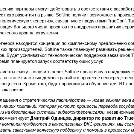
шению партнеры смогут действовать в соответствии с разработ
естного развития на рынке. Softline получит возможность произ
хнологическую экспертизу, связанную с продуктами TrueConf. Та
зация большого числа проектов по внедрению и развитию серв
лексного уровня погружения.
ртнеров находится концепция по комплексному предложению со
ких производителей. Softline также планирует развивать решен
в. Будет усиливаться технологическая поддержка заказчиков T
ремя планируется запуск соответствующих услуг.
лиенты смогут получить через Softline проактивную поддержку 
ь на этапе пилотных демонстраций и в процессе непосредствен
процессов. Кроме того, будет проводиться обучение для ИТ-сп
 заказчиков.
лашения о стратегичес
ком партнёрстве — новая важная веха 
 наших компаний, которая ускорит процессы перевода госуд
сии на безопасные системы видеоконференцсвязи,
независимые
 комментирует
Дмитрий Одинцов, директор по развитию True
е компании нуждаются в качественных ВКС-решениях, мы совме
вать заказчикам всяческую поддержку и помощь в процессах 