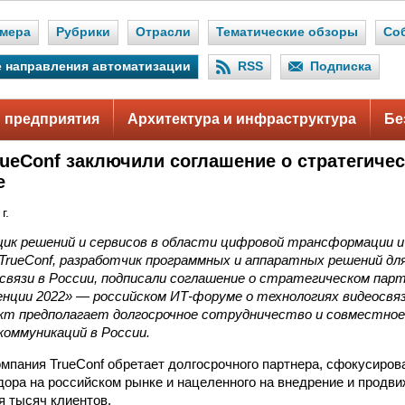
мера
Рубрики
Отрасли
Тематические обзоры
Со
 направления автоматизации
RSS
Подписка
 предприятия
Архитектура и инфраструктура
Бе
TrueConf заключили соглашение о стратегиче
е
г.
вщик решений и сервисов в области цифровой трансформации 
TrueConf, разработчик программных и аппаратных решений дл
связи в России, подписали соглашение о стратегическом пар
енции 2022» — российском ИТ-форуме о технологиях видеосвя
кт предполагает долгосрочное сотрудничество и совместное
коммуникаций в России.
компания TrueConf обретает долгосрочного партнера, сфокусиро
дора на российском рынке и нацеленного на внедрение и продви
я тысяч клиентов.