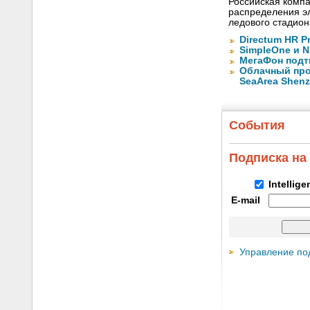
Российская компа
распределения эл
ледового стадион
Directum HR P
SimpleOne и 
МегаФон подт
Облачный про
SeaArea Shen
События
Подписка на
Intellig
E-mail
Управление по