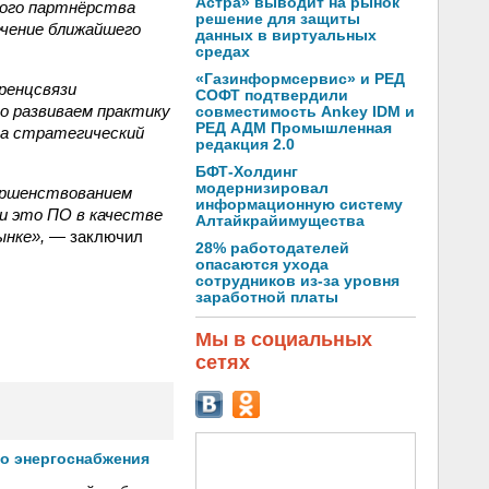
Астра» выводит на рынок
кого партнёрства
решение для защиты
ечение ближайшего
данных в виртуальных
средах
«Газинформсервис» и РЕД
ренцсвязи
СОФТ подтвердили
о развиваем практику
совместимость Ankey IDM и
РЕД АДМ Промышленная
на стратегический
редакция 2.0
БФТ-Холдинг
модернизировал
вершенствованием
информационную систему
и это ПО в качестве
Алтайкрайимущества
ынке»,
— заключил
28% работодателей
опасаются ухода
сотрудников из-за уровня
заработной платы
Мы в социальных
сетях
го энергоснабжения