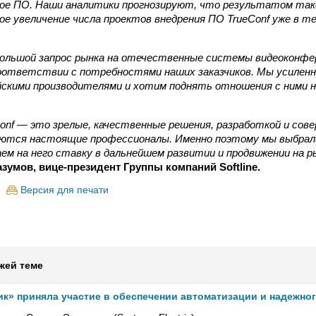
ое ПО. Наши аналитики прогнозируют, что результатом та
е увеличение числа проектов внедрения ПО TrueConf уже в т
 большой запрос рынка на отечественные системы видеоконфе
соответствии с потребностями наших заказчиков. Мы усиленн
йскими производителями и хотим поднять отношения с ними 
onf — это зрелые, качественные решения, разработкой и со
ются настоящие профессионалы. Именно поэтому мы выбрал
аем на него ставку в дальнейшем развитии и продвижении на р
зумов, вице-президент Группы компаний Softline.
Версия для печати
жей теме
ик» приняла участие в обеспечении автоматизации и надежно