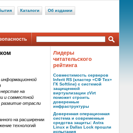
бытия
Каталоги
Об издании
зопасность
ском
Лидеры
читательского
рейтинга
Совместимость серверов
и информационной
Inferit RS (кластер «СФ Тех»
ГК Softline) с системой
я
защищенной
тнерстве на
виртуализации zVirt
зи и совместной
поможет строить
доверенные
 развитие отрасли
инфраструктуры
Доверенная операционная
система и современные
ванного на расширении
средства защиты: Astra
жение технологий
Linux и Dallas Lock прошли
испытания