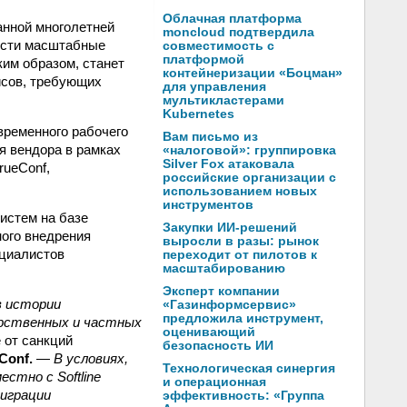
Облачная платформа
анной многолетней
moncloud подтвердила
вести масштабные
совместимость с
платформой
ким образом, станет
контейнеризации «Боцман»
исов, требующих
для управления
мультикластерами
Kubernetes
временного рабочего
Вам письмо из
ия вендора в рамках
«налоговой»: группировка
Silver Fox атаковала
rueConf,
российские организации с
использованием новых
инструментов
систем на базе
Закупки ИИ-решений
ного внедрения
выросли в разы: рынок
ециалистов
переходит от пилотов к
масштабированию
Эксперт компании
в истории
«Газинформсервис»
предложила инструмент,
арственных и частных
оценивающий
 от санкций
безопасность ИИ
Conf.
—
В условиях,
Технологическая синергия
стно с Softline
и операционная
миграции
эффективность: «Группа