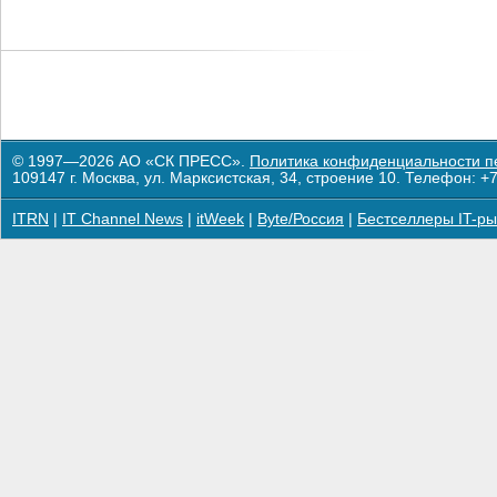
© 1997—2026 АО «СК ПРЕСС».
Политика конфиденциальности п
109147 г. Москва, ул. Марксистская, 34, строение 10. Телефон: +7
ITRN
|
IT Channel News
|
itWeek
|
Byte/Россия
|
Бестселлеры IT-ры