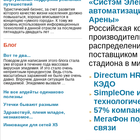
«Систэм Эле
путешествий
автоматизац
Туристический бизнес, за счет развития
которого качество жизни населения должно
повышаться, хорошо вписывается в
Арены»
концепцию «умного города». К тому же
уровень использования информационных
Российская ко
технологий в данной отрасли за последние
пятнадцать-двадцать лет …
производител
распределени
Блог
поставщиком 
Вот те два...
Поводом для написания этого блога стала
стадиона в м
уже вторая в течение года массовая
вирусная эпидемия. И это стало очень
неприятным прецедентом. Ведь столь
Directum HR
масштабных заражений не было уже очень
давно. Впрочем, данная ситуация была
КЭДО
ожидаемой. Эпидемию вызвали …
SimpleOne 
Не все апдейты одинаково
полезны
технологич
Утечки бывают разными
57% компан
Здравствуй, племя младое,
незнакомое...
МегаФон по
Инновации для сетей X5
связи