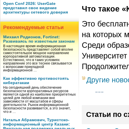
Open Conf 2026: UserGate
Что такое «
представил свое видение
архитектуры сетевого доверия
Это бесплат
Рекомендуемые статьи
на которых 
Михаил Родионов, Fortinet:
Развиваясь по известным законам
Среди образ
В настоящее время информационная
безопасность представляет собой вполне
Университет 
самостоятельное мощное направление
корпоративной автоматизации.
Естественно, что в таких условиях
направление это все теснее связывается
Продолжител
с вопросами прикладной
информационной …
Другие ново
Как эффективно противостоять
кибератакам
На сегодняшний день обеспечение
безопасности корпоративных ресурсов
является одной из наиболее приоритетных
целей для любой компании вне
зависимости от масштабов и сферы
деятельности. Рынок информационной
безопасности развивается, а это значит,
что и …
Статьи по 
Наталья Абрамович, Туристско-
информационный центр Казани:
Виртуальная поддержка реальных