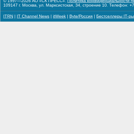
© 1997—2026 АО «СК ПРЕСС».
Политика конфиденциальности п
109147 г. Москва, ул. Марксистская, 34, строение 10. Телефон: +7
ITRN
|
IT Channel News
|
itWeek
|
Byte/Россия
|
Бестселлеры IT-ры