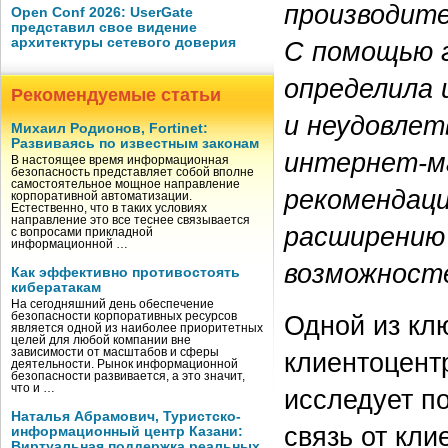
производите
Open Conf 2026: UserGate
представил свое видение
архитектуры сетевого доверия
С помощью 
определила 
Рекомендуемые статьи
и неудовле
Михаил Родионов, Fortinet:
Развиваясь по известным законам
интернет-м
В настоящее время информационная
безопасность представляет собой вполне
самостоятельное мощное направление
рекомендаци
корпоративной автоматизации.
Естественно, что в таких условиях
направление это все теснее связывается
расширению 
с вопросами прикладной
информационной …
возможносте
Как эффективно противостоять
кибератакам
На сегодняшний день обеспечение
Одной из кл
безопасности корпоративных ресурсов
является одной из наиболее приоритетных
целей для любой компании вне
зависимости от масштабов и сферы
клиентоцент
деятельности. Рынок информационной
безопасности развивается, а это значит,
что и …
исследует п
Наталья Абрамович, Туристско-
связь от кл
информационный центр Казани:
Виртуальная поддержка реальных