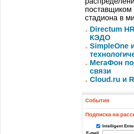
распределени
поставщиком 
стадиона в м
Directum HR
КЭДО
SimpleOne 
технологич
МегаФон по
связи
Cloud.ru и 
События
Подписка на рас
Intelligent Ent
E-mail