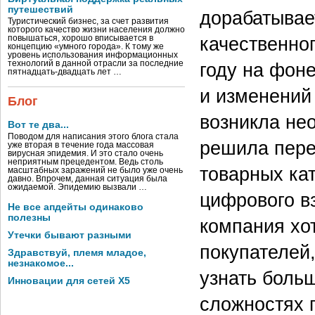
путешествий
дорабатывае
Туристический бизнес, за счет развития
которого качество жизни населения должно
качественно
повышаться, хорошо вписывается в
концепцию «умного города». К тому же
уровень использования информационных
году на фоне
технологий в данной отрасли за последние
пятнадцать-двадцать лет …
и изменений
Блог
возникла не
Вот те два...
Поводом для написания этого блога стала
решила пере
уже вторая в течение года массовая
вирусная эпидемия. И это стало очень
неприятным прецедентом. Ведь столь
товарных ка
масштабных заражений не было уже очень
давно. Впрочем, данная ситуация была
ожидаемой. Эпидемию вызвали …
цифрового в
Не все апдейты одинаково
полезны
компания хо
Утечки бывают разными
покупателей
Здравствуй, племя младое,
незнакомое...
узнать больш
Инновации для сетей X5
сложностях 