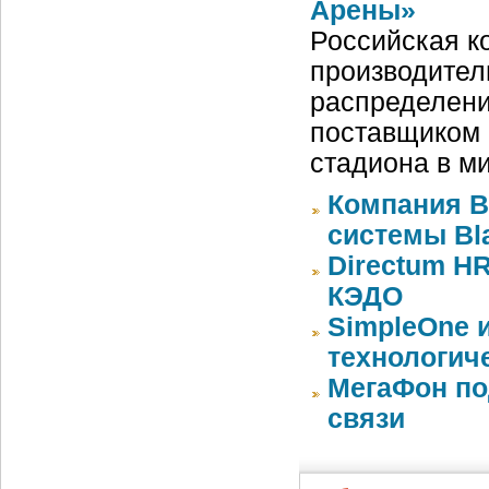
Арены»
Российская ко
производител
распределени
поставщиком 
стадиона в м
Компания 
системы Bla
Directum HR
КЭДО
SimpleOne 
технологич
МегаФон по
связи