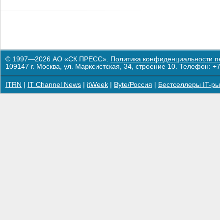
© 1997—2026 АО «СК ПРЕСС».
Политика конфиденциальности п
109147 г. Москва, ул. Марксистская, 34, строение 10. Телефон: +7
ITRN
|
IT Channel News
|
itWeek
|
Byte/Россия
|
Бестселлеры IT-ры