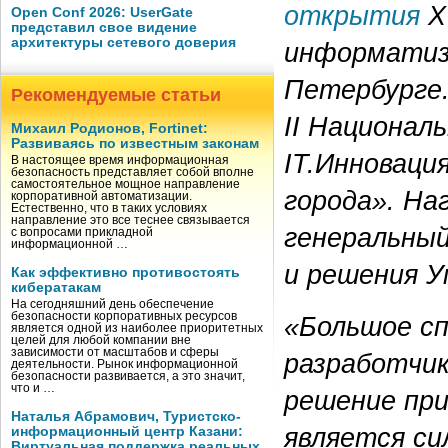
открытия
X
Open Conf 2026: UserGate
представил свое видение
архитектуры сетевого доверия
информатиз
Петербурге
Рекомендуемые статьи
II Национал
Михаил Родионов, Fortinet:
Развиваясь по известным законам
IT.Инноваци
В настоящее время информационная
безопасность представляет собой вполне
самостоятельное мощное направление
города». На
корпоративной автоматизации.
Естественно, что в таких условиях
направление это все теснее связывается
генеральны
с вопросами прикладной
информационной …
и решения У
Как эффективно противостоять
кибератакам
На сегодняшний день обеспечение
безопасности корпоративных ресурсов
«Большое спа
является одной из наиболее приоритетных
целей для любой компании вне
зависимости от масштабов и сферы
разработчик
деятельности. Рынок информационной
безопасности развивается, а это значит,
что и …
решение пр
Наталья Абрамович, Туристско-
является си
информационный центр Казани:
Виртуальная поддержка реальных