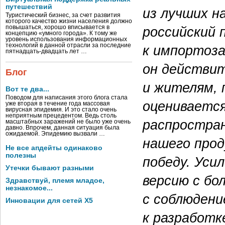
путешествий
из лучших н
Туристический бизнес, за счет развития
которого качество жизни населения должно
российский 
повышаться, хорошо вписывается в
концепцию «умного города». К тому же
уровень использования информационных
технологий в данной отрасли за последние
к импортоз
пятнадцать-двадцать лет …
он действи
Блог
и жителям, 
Вот те два...
Поводом для написания этого блога стала
оценивается
уже вторая в течение года массовая
вирусная эпидемия. И это стало очень
неприятным прецедентом. Ведь столь
распростран
масштабных заражений не было уже очень
давно. Впрочем, данная ситуация была
ожидаемой. Эпидемию вызвали …
нашего прод
Не все апдейты одинаково
полезны
победу. Уси
Утечки бывают разными
версию с бо
Здравствуй, племя младое,
незнакомое...
с соблюдени
Инновации для сетей X5
к разработк