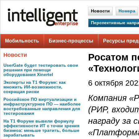
Новости
Номера
Перспективные напр
Мобильность
Бизнес-процессы
Ресурсы пред
Новости
Росатом п
UserGate будет тестировать свои
«Технолог
решения при помощи
оборудования Xinertel
6 октября 2022
Эксперты на Т1 Форуме: как
множить ИИ-возможности,
сокращая риски
Компания «
Российское ПО виртуализации и
инфраструктурное ПО — наиболее
(РИР, входи
востребованные направления для
тестирования
награду за 
На Т1 Форуме вывели формулу
эффективности ИТ с точки зрения
«Платформа 
бизнеса: меньше тратить, больше
зарабатывать