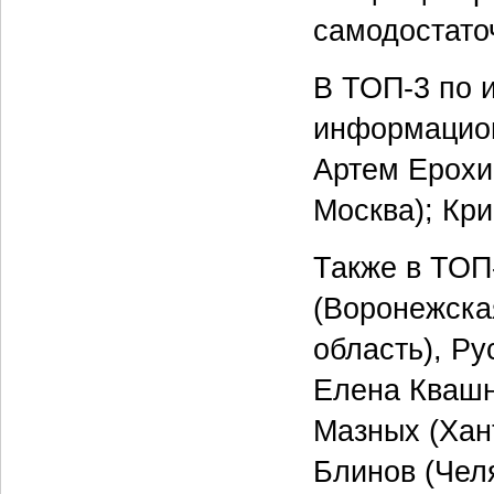
самодостато
В ТОП-3 по 
информацион
Артем Ерохин
Москва); Кри
Также в ТОП
(Воронежска
область), Ру
Елена Квашн
Мазных (Хан
Блинов (Чел