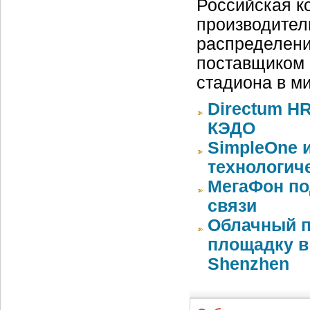
Российская ко
производител
распределени
поставщиком 
стадиона в м
Directum HR
КЭДО
SimpleOne 
технологич
МегаФон по
связи
Облачный п
площадку в 
Shenzhen