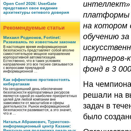
интеллект» 
Open Conf 2026: UserGate
представил свое видение
платформы 
архитектуры сетевого доверия
на котором 
Рекомендуемые статьи
обучению за
Михаил Родионов, Fortinet:
Развиваясь по известным законам
искусственн
В настоящее время информационная
безопасность представляет собой вполне
самостоятельное мощное направление
партнеров-к
корпоративной автоматизации.
Естественно, что в таких условиях
направление это все теснее связывается
фонд в 3 000
с вопросами прикладной
информационной …
Как эффективно противостоять
На чемпиона
кибератакам
На сегодняшний день обеспечение
решали на в
безопасности корпоративных ресурсов
является одной из наиболее приоритетных
целей для любой компании вне
задач в тече
зависимости от масштабов и сферы
деятельности. Рынок информационной
безопасности развивается, а это значит,
что и …
было создан
Наталья Абрамович, Туристско-
информационный центр Казани:
Виртуальная поддержка реальных