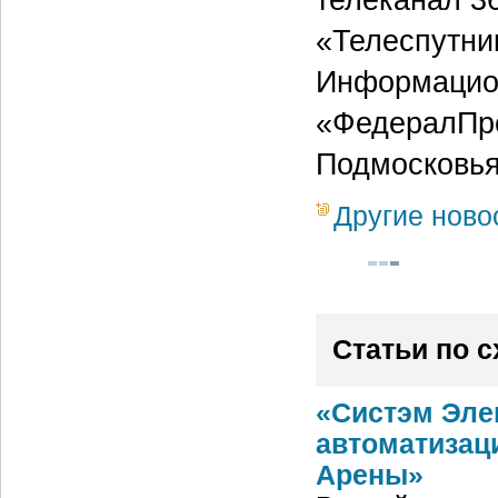
«Телеспутни
Информацион
«ФедералПре
Подмосковья
Другие ново
Статьи по 
«Систэм Эле
автоматизац
Арены»