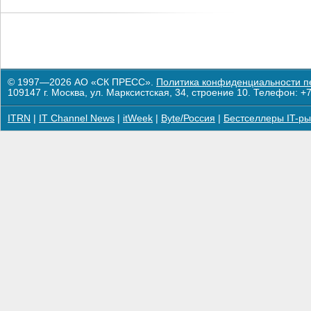
© 1997—2026 АО «СК ПРЕСС».
Политика конфиденциальности п
109147 г. Москва, ул. Марксистская, 34, строение 10. Телефон: +7
ITRN
|
IT Channel News
|
itWeek
|
Byte/Россия
|
Бестселлеры IT-ры