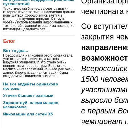
Организатор
путешествий
чемпионата 
Туристический бизнес, за счет развития
которого качество жизни населения должно
повышаться, хорошо вписывается в
концепцию «умного города». К тому же
уровень использования информационных
Со вступите
технологий в данной отрасли за последние
пятнадцать-двадцать лет …
закрытия че
Блог
направлени
Вот те два...
возможност
Поводом для написания этого блога стала
уже вторая в течение года массовая
вирусная эпидемия. И это стало очень
Всероссийск
неприятным прецедентом. Ведь столь
масштабных заражений не было уже очень
давно. Впрочем, данная ситуация была
ожидаемой. Эпидемию вызвали …
1500 челове
Не все апдейты одинаково
участниками
полезны
Утечки бывают разными
выросло бол
Здравствуй, племя младое,
незнакомое...
с первым В
Инновации для сетей X5
чемпионат п