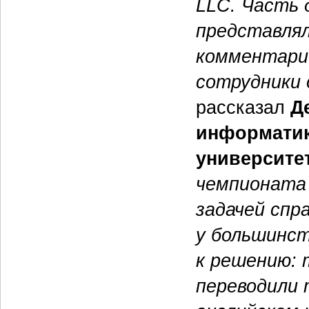
LLС. Часть 
представля
комментари
сотрудники 
рассказал
Д
информатик
университет
чемпионата 
задачей спр
у большинст
к решению: 
переводили 