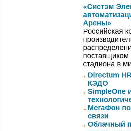
«Систэм Эле
автоматизац
Арены»
Российская ко
производител
распределени
поставщиком 
стадиона в м
Directum HR
КЭДО
SimpleOne 
технологич
МегаФон по
связи
Облачный п