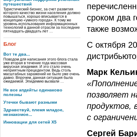
перечисленн
путешествий
Туристический бизнес, за счет развития
которого качество жизни населения должно
сроком два г
повышаться, хорошо вписывается в
концепцию «умного города». К тому же
уровень использования информационных
также возмо
технологий в данной отрасли за последние
пятнадцать-двадцать лет …
С октября 20
Блог
дистрибьютор
Вот те два...
Поводом для написания этого блога стала
уже вторая в течение года массовая
вирусная эпидемия. И это стало очень
Марк Кельин
неприятным прецедентом. Ведь столь
масштабных заражений не было уже очень
давно. Впрочем, данная ситуация была
«Пополнение
ожидаемой. Эпидемию вызвали …
Не все апдейты одинаково
позволяет 
полезны
Утечки бывают разными
продуктов, 
Здравствуй, племя младое,
незнакомое...
с ограничен
Инновации для сетей X5
Сергей Бар