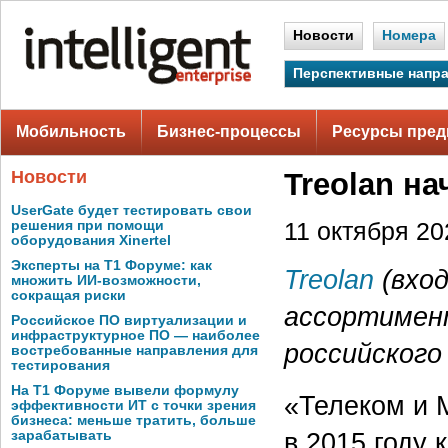
Новости
Номера
Перспективные напр
Мобильность
Бизнес-процессы
Ресурсы пред
Новости
Treolan н
UserGate будет тестировать свои
решения при помощи
11 октября 202
оборудования Xinertel
Эксперты на Т1 Форуме: как
Treolan
(вход
множить ИИ-возможности,
сокращая риски
ассортимен
Российское ПО виртуализации и
инфраструктурное ПО — наиболее
российского
востребованные направления для
тестирования
На Т1 Форуме вывели формулу
«Телеком и 
эффективности ИТ с точки зрения
бизнеса: меньше тратить, больше
в 2015 году
зарабатывать