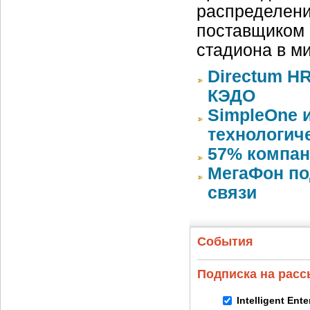
распределени
поставщиком 
стадиона в м
Directum HR
КЭДО
SimpleOne 
технологич
57% компан
МегаФон по
связи
События
Подписка на рас
Intelligent Ent