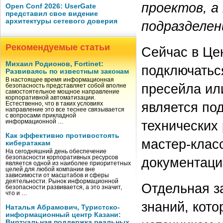
проектов, а
Open Conf 2026: UserGate
представил свое видение
архитектуры сетевого доверия
подразделен
Рекомендуемые статьи
Сейчас в Цен
Михаил Родионов, Fortinet:
подключаться
Развиваясь по известным законам
В настоящее время информационная
пресейла или
безопасность представляет собой вполне
самостоятельное мощное направление
корпоративной автоматизации.
является по
Естественно, что в таких условиях
направление это все теснее связывается
с вопросами прикладной
технических
информационной …
Как эффективно противостоять
мастер-класс
кибератакам
На сегодняшний день обеспечение
безопасности корпоративных ресурсов
документации
является одной из наиболее приоритетных
целей для любой компании вне
зависимости от масштабов и сферы
деятельности. Рынок информационной
Отдельная з
безопасности развивается, а это значит,
что и …
знаний, кот
Наталья Абрамович, Туристско-
информационный центр Казани:
Виртуальная поддержка реальных