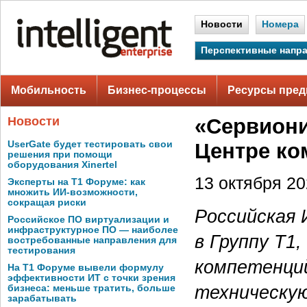
Новости
Номера
Перспективные напр
Мобильность
Бизнес-процессы
Ресурсы пред
Новости
«Сервиони
UserGate будет тестировать свои
Центре ко
решения при помощи
оборудования Xinertel
13 октября 202
Эксперты на Т1 Форуме: как
множить ИИ-возможности,
сокращая риски
Российская 
Российское ПО виртуализации и
инфраструктурное ПО — наиболее
в Группу Т1
востребованные направления для
тестирования
компетенций
На Т1 Форуме вывели формулу
эффективности ИТ с точки зрения
техническую
бизнеса: меньше тратить, больше
зарабатывать