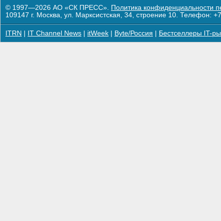
© 1997—2026 АО «СК ПРЕСС».
Политика конфиденциальности п
109147 г. Москва, ул. Марксистская, 34, строение 10. Телефон: +7
ITRN
|
IT Channel News
|
itWeek
|
Byte/Россия
|
Бестселлеры IT-ры