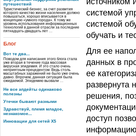
источником 
путешествий
Туристический бизнес, за счет развития
системой уп
которого качество жизни населения должно
повышаться, хорошо вписывается в
концепцию «умного города». К тому же
системой об
уровень использования информационных
технологий в данной отрасли за последние
пятнадцать-двадцать лет …
обучать и те
Блог
Для ее напо
Вот те два...
Поводом для написания этого блога стала
данных в пр
уже вторая в течение года массовая
вирусная эпидемия. И это стало очень
неприятным прецедентом. Ведь столь
ее категори
масштабных заражений не было уже очень
давно. Впрочем, данная ситуация была
ожидаемой. Эпидемию вызвали …
развернута 
Не все апдейты одинаково
решения, по
полезны
Утечки бывают разными
документаци
Здравствуй, племя младое,
незнакомое...
доступ позв
Инновации для сетей X5
информацию,