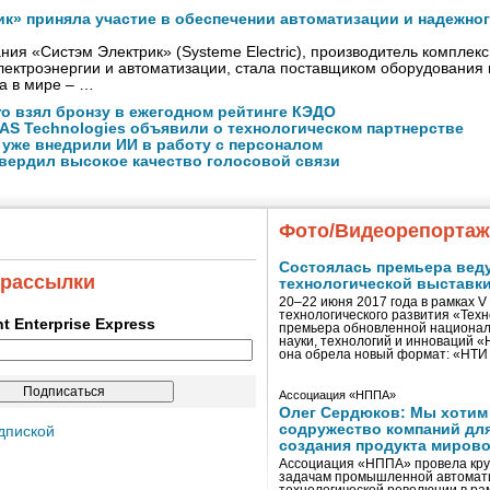
ик» приняла участие в обеспечении автоматизации и надежно
ния «Систэм Электрик» (Systeme Electric), производитель комплек
ектроэнергии и автоматизации, стала поставщиком оборудования
а в мире – …
ro взял бронзу в ежегодном рейтинге КЭДО
NAS Technologies объявили о технологическом партнерстве
 уже внедрили ИИ в работу с персоналом
вердил высокое качество голосовой связи
Фото/Видеорепорта
Состоялась премьера вед
 рассылки
технологической выставк
20–22 июня 2017 года в рамках 
технологического развития «Тех
ent Enterprise Express
премьера обновленной национал
науки, технологий и инноваций 
она обрела новый формат: «НТ
Ассоциация «НППА»
Олег Сердюков: Мы хотим
содружество компаний дл
дпиской
создания продукта мирово
Ассоциация «НППА» провела кру
задачам промышленной автомати