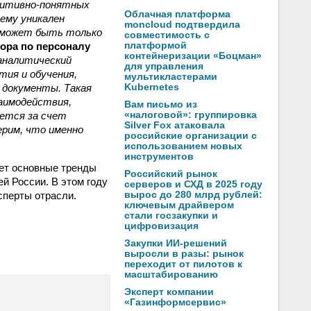
уитивно-понятных
Облачная платформа
ему уникален
moncloud подтвердила
ь может быть только
совместимость с
тора по персоналу
платформой
контейнеризации «Боцман»
аналитический
для управления
тия и обучения,
мультикластерами
а документы. Такая
Kubernetes
аимодействия,
Вам письмо из
ается за счет
«налоговой»: группировка
Silver Fox атаковала
ерим, что именно
российские организации с
использованием новых
инструментов
ает основные тренды
Российский рынок
й России. В этом году
серверов и СХД в 2025 году
сперты отрасли.
вырос до 280 млрд рублей:
ключевым драйвером
стали госзакупки и
цифровизация
Закупки ИИ-решений
выросли в разы: рынок
переходит от пилотов к
масштабированию
Эксперт компании
«Газинформсервис»