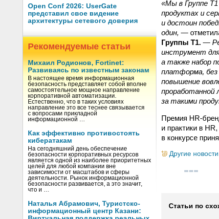
«Мы в Группе Т
Open Conf 2026: UserGate
продуктах и сер
представил свое видение
архитектуры сетевого доверия
и достоин побе
один,
— отмети
Группы Т1.
—
Р
Рекомендуемые статьи
инструмент для
а также набор п
Михаил Родионов, Fortinet:
Развиваясь по известным законам
платформа, без
В настоящее время информационная
повышение вовл
безопасность представляет собой вполне
проработанной 
самостоятельное мощное направление
корпоративной автоматизации.
за такими прод
Естественно, что в таких условиях
направление это все теснее связывается
с вопросами прикладной
Премия HR-бренд
информационной …
и практики в HR
Как эффективно противостоять
в конкурсе прин
кибератакам
На сегодняшний день обеспечение
Другие новости
безопасности корпоративных ресурсов
является одной из наиболее приоритетных
целей для любой компании вне
зависимости от масштабов и сферы
деятельности. Рынок информационной
безопасности развивается, а это значит,
что и …
Наталья Абрамович, Туристско-
Статьи по схо
информационный центр Казани:
Виртуальная поддержка реальных