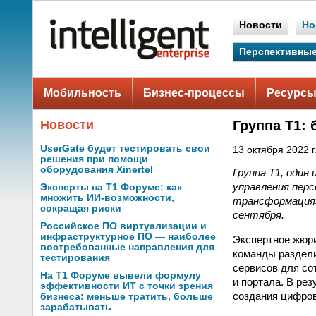
Новости
Но
Перспективные
Мобильность
Бизнес-процессы
Ресурсы
Новости
Группа Т1:
UserGate будет тестировать свои
13 октября 2022 г
решения при помощи
оборудования Xinertel
Группа Т1, один
управления перс
Эксперты на Т1 Форуме: как
множить ИИ-возможности,
трансформация» 
сокращая риски
сентября.
Российское ПО виртуализации и
инфраструктурное ПО — наиболее
Экспертное жюри
востребованные направления для
команды раздели
тестирования
сервисов для со
На Т1 Форуме вывели формулу
и портала. В ре
эффективности ИТ с точки зрения
создания цифро
бизнеса: меньше тратить, больше
зарабатывать