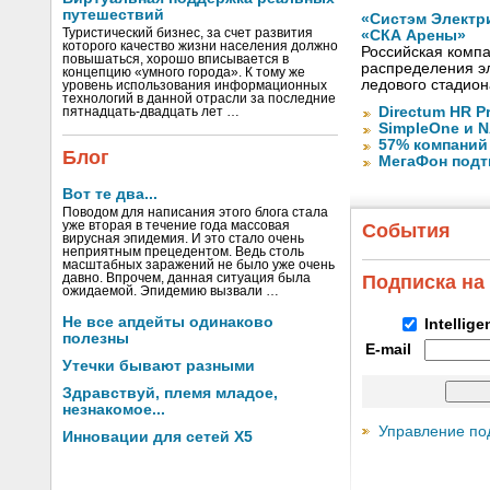
путешествий
«Систэм Электр
Туристический бизнес, за счет развития
«СКА Арены»
которого качество жизни населения должно
Российская компа
повышаться, хорошо вписывается в
распределения эл
концепцию «умного города». К тому же
ледового стадион
уровень использования информационных
технологий в данной отрасли за последние
Directum HR P
пятнадцать-двадцать лет …
SimpleOne и 
57% компаний
Блог
МегаФон подт
Вот те два...
Поводом для написания этого блога стала
уже вторая в течение года массовая
События
вирусная эпидемия. И это стало очень
неприятным прецедентом. Ведь столь
масштабных заражений не было уже очень
давно. Впрочем, данная ситуация была
Подписка на
ожидаемой. Эпидемию вызвали …
Не все апдейты одинаково
Intellig
полезны
E-mail
Утечки бывают разными
Здравствуй, племя младое,
незнакомое...
Управление по
Инновации для сетей X5