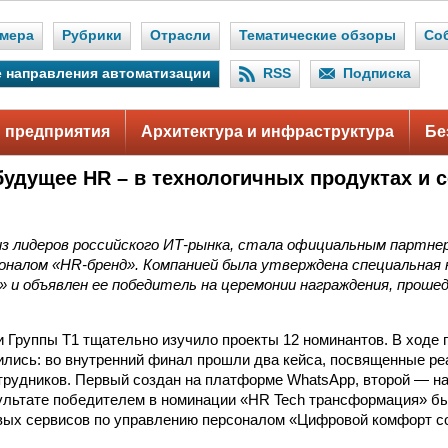
мера
Рубрики
Отрасли
Тематические обзоры
Со
 направления автоматизации
RSS
Подписка
 предприятия
Архитектура и инфраструктура
Бе
 будущее HR – в технологичных продуктах и 
.
 из лидеров российского ИТ-рынка, стала официальным партне
оналом «HR-бренд». Компанией была утверждена специальная
и объявлен ее победитель на церемонии награждения, прошед
 Группы Т1 тщательно изучило проекты 12 номинантов. В ходе 
лись: во внутренний финал прошли два кейса, посвященные ре
трудников. Первый создан на платформе WhatsApp, второй — н
зультате победителем в номинации «HR Tech трансформация» б
вых сервисов по управлению персоналом «Цифровой комфорт с