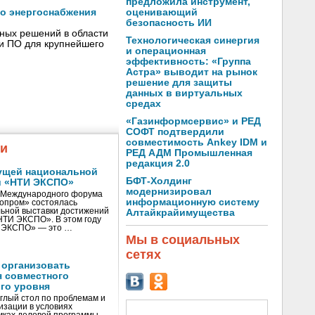
предложила инструмент,
оценивающий
го энергоснабжения
безопасность ИИ
сных решений в области
Технологическая синергия
 и ПО для крупнейшего
и операционная
эффективность: «Группа
Астра» выводит на рынок
решение для защиты
данных в виртуальных
средах
«Газинформсервис» и РЕД
СОФТ подтвердили
совместимость Ankey IDM и
жи
РЕД АДМ Промышленная
редакция 2.0
ущей национальной
БФТ-Холдинг
и «НТИ ЭКСПО»
модернизировал
V Международного форума
информационную систему
нопром» состоялась
ьной выставки достижений
Алтайкрайимущества
«НТИ ЭКСПО». В этом году
И ЭКСПО» — это …
Мы в социальных
сетях
 организовать
я совместного
го уровня
глый стол по проблемам и
зации в условиях