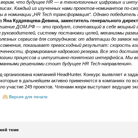
1 верим, что будущее HR — в технологичных цифровых и инт
висах. Каждый из изученных нами проектов-номинантов по-сво
ды в номинации „HR Tech трансформация“. Однако победител
ла
Яна Кудрявцева-Девина, заместитель генерального дирек
ешение ДОМ.РФ — это продукт, сочетающий в себе мощный 
 руководителей, систему постановки целей, механизмы разви
олезных сервисов для сотрудников: от адаптации до заявок н
 сомнения, показывает превосходный результат: скорость вз
еченности, формирование кадрового резерва. Все это достиг
логики процессов и интуитивно-понятного интерфейса. Мы в
уманными решениями стоит будущее HR Tech-направления».
 организована компанией HeadHunter. Конкурс выявляет и зад
, которые в дальнейшем активно применяются в компаниях по все
яло участие 249 проектов. Членами жюри выступают ведущие эк
Версия для печати
жей теме