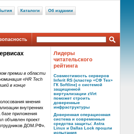
бытия
Каталоги
Об издании
зопасность
сервисах
Лидеры
читательского
рейтинга
ром премии в области
Совместимость серверов
 номинация «HR Tech
Inferit RS (кластер «СФ Тех»
шей в конце
ГК Softline) с системой
защищенной
виртуализации zVirt
поможет строить
голосования мнения
доверенные
ализации внутренних
инфраструктуры
а базе приложения
Доверенная операционная
ыл объявлен проект
система и современные
средства защиты: Astra
отрудников ДОМ.РФ».
Linux и Dallas Lock прошли
испытания