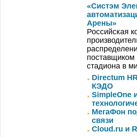
«Систэм Эле
автоматизац
Арены»
Российская ко
производител
распределени
поставщиком 
стадиона в м
Directum HR
КЭДО
SimpleOne 
технологич
МегаФон по
связи
Cloud.ru и 