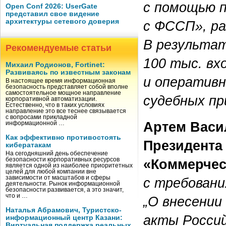
с помощью 
Open Conf 2026: UserGate
представил свое видение
архитектуры сетевого доверия
с ФССП», р
В результат
Рекомендуемые статьи
100 тыс. в
Михаил Родионов, Fortinet:
Развиваясь по известным законам
и оператив
В настоящее время информационная
безопасность представляет собой вполне
самостоятельное мощное направление
судебных пр
корпоративной автоматизации.
Естественно, что в таких условиях
направление это все теснее связывается
с вопросами прикладной
Артем Васи
информационной …
Как эффективно противостоять
Президента
кибератакам
На сегодняшний день обеспечение
«Коммерчес
безопасности корпоративных ресурсов
является одной из наиболее приоритетных
целей для любой компании вне
зависимости от масштабов и сферы
с требован
деятельности. Рынок информационной
безопасности развивается, а это значит,
что и …
„О внесении
Наталья Абрамович, Туристско-
акты Россий
информационный центр Казани:
Виртуальная поддержка реальных