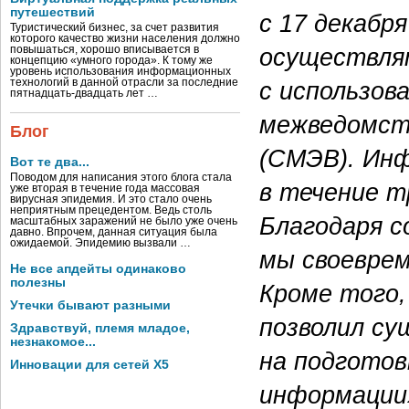
путешествий
с 17 декабр
Туристический бизнес, за счет развития
которого качество жизни населения должно
осуществля
повышаться, хорошо вписывается в
концепцию «умного города». К тому же
уровень использования информационных
с использов
технологий в данной отрасли за последние
пятнадцать-двадцать лет …
межведомст
Блог
(СМЭВ). Ин
Вот те два...
Поводом для написания этого блога стала
в течение т
уже вторая в течение года массовая
вирусная эпидемия. И это стало очень
неприятным прецедентом. Ведь столь
Благодаря с
масштабных заражений не было уже очень
давно. Впрочем, данная ситуация была
ожидаемой. Эпидемию вызвали …
мы своеврем
Не все апдейты одинаково
полезны
Кроме того
Утечки бывают разными
позволил с
Здравствуй, племя младое,
незнакомое...
на подготов
Инновации для сетей X5
информации