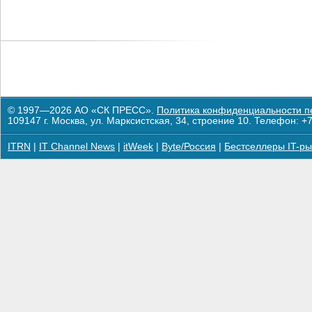
© 1997—2026 АО «СК ПРЕСС».
Политика конфиденциальности п
109147 г. Москва, ул. Марксистская, 34, строение 10. Телефон: +7
ITRN
|
IT Channel News
|
itWeek
|
Byte/Россия
|
Бестселлеры IT-ры