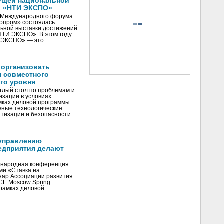
ущей национальной
и «НТИ ЭКСПО»
V Международного форума
нопром» состоялась
ьной выставки достижений
«НТИ ЭКСПО». В этом году
И ЭКСПО» — это …
 организовать
я совместного
го уровня
глый стол по проблемам и
зации в условиях
мках деловой программы
вные технологические
тизации и безопасности …
управлению
едприятия делают
ународная конференция
ми «Ставка на
инар Ассоциации развития
CE Moscow Spring
рамках деловой