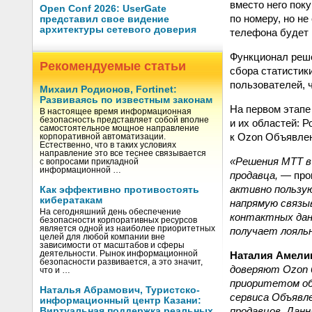
вместо него пок
Open Conf 2026: UserGate
по номеру, но н
представил свое видение
архитектуры сетевого доверия
телефона будет 
Функционал реше
Рекомендуемые статьи
сбора статистик
пользователей, 
Михаил Родионов, Fortinet:
Развиваясь по известным законам
На первом этапе
В настоящее время информационная
безопасность представляет собой вполне
и их областей: 
самостоятельное мощное направление
к Ozon Объявлен
корпоративной автоматизации.
Естественно, что в таких условиях
направление это все теснее связывается
«Решения МТТ в
с вопросами прикладной
информационной …
продавца,
— про
активно пользую
Как эффективно противостоять
кибератакам
напрямую связыв
На сегодняшний день обеспечение
контактных дан
безопасности корпоративных ресурсов
является одной из наиболее приоритетных
получает лояль
целей для любой компании вне
зависимости от масштабов и сферы
Наталия Амели
деятельности. Рынок информационной
безопасности развивается, а это значит,
доверяют Ozon 
что и …
приоритетом обе
Наталья Абрамович, Туристско-
сервиса Объявл
информационный центр Казани:
продавцов. Дан
Виртуальная поддержка реальных