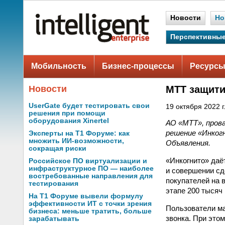
Новости
Но
Перспективные
Мобильность
Бизнес-процессы
Ресурсы
Новости
МТТ защити
UserGate будет тестировать свои
19 октября 2022 г
решения при помощи
оборудования Xinertel
АО «МТТ», пров
решение «Инког
Эксперты на Т1 Форуме: как
множить ИИ-возможности,
Объявления.
сокращая риски
«Инкогнито» даё
Российское ПО виртуализации и
инфраструктурное ПО — наиболее
и совершении сд
востребованные направления для
покупателей на 
тестирования
этапе 200 тысяч
На Т1 Форуме вывели формулу
эффективности ИТ с точки зрения
Пользователи ма
бизнеса: меньше тратить, больше
звонка. При это
зарабатывать