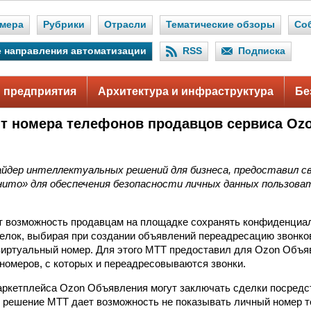
мера
Рубрики
Отрасли
Тематические обзоры
Со
 направления автоматизации
RSS
Подписка
 предприятия
Архитектура и инфраструктура
Бе
т номера телефонов продавцов сервиса Oz
.
айдер интеллектуальных решений для бизнеса, предоставил 
нито» для обеспечения безопасности личных данных пользова
т возможность продавцам на площадке сохранять конфиденциа
елок, выбирая при создании объявлений переадресацию звонк
виртуальный номер. Для этого МТТ предоставил для Ozon Объя
 номеров, с которых и переадресовываются звонки.
ркетплейса Ozon Объявления могут заключать сделки посредс
м решение МТТ дает возможность не показывать личный номер 