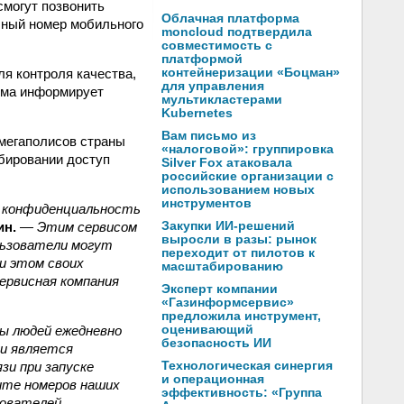
смогут позвонить
Облачная платформа
чный номер мобильного
moncloud подтвердила
совместимость с
платформой
я контроля качества,
контейнеризации «Боцман»
для управления
тема информирует
мультикластерами
Kubernetes
Вам письмо из
мегаполисов страны
«налоговой»: группировка
абировании доступ
Silver Fox атаковала
российские организации с
использованием новых
инструментов
ь конфиденциальность
ин.
—
Этим сервисом
Закупки ИИ-решений
выросли в разы: рынок
льзователи могут
переходит от пилотов к
и этом своих
масштабированию
ервисная компания
Эксперт компании
«Газинформсервис»
предложила инструмент,
ы людей ежедневно
оценивающий
безопасность ИИ
ии является
зи при запуске
Технологическая синергия
и операционная
ите номеров наших
эффективность: «Группа
зователей