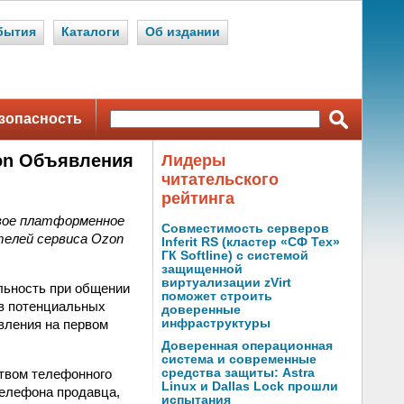
бытия
Каталоги
Об издании
зопасность
on Объявления
Лидеры
читательского
рейтинга
свое платформенное
Совместимость серверов
телей сервиса Ozon
Inferit RS (кластер «СФ Тех»
ГК Softline) с системой
защищенной
виртуализации zVirt
льность при общении
поможет строить
ов потенциальных
доверенные
вления на первом
инфраструктуры
Доверенная операционная
система и современные
твом телефонного
средства защиты: Astra
Linux и Dallas Lock прошли
телефона продавца,
испытания