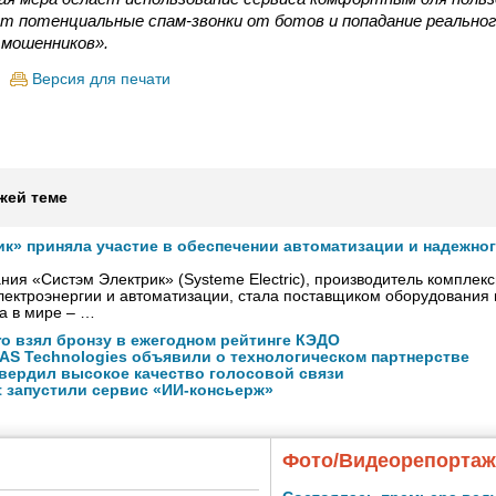
т потенциальные спам-звонки от ботов и попадание реальног
 мошенников».
Версия для печати
жей теме
ик» приняла участие в обеспечении автоматизации и надежно
ния «Систэм Электрик» (Systeme Electric), производитель комплек
ектроэнергии и автоматизации, стала поставщиком оборудования
а в мире – …
ro взял бронзу в ежегодном рейтинге КЭДО
NAS Technologies объявили о технологическом партнерстве
вердил высокое качество голосовой связи
ft запустили сервис «ИИ-консьерж»
Фото/Видеорепорта