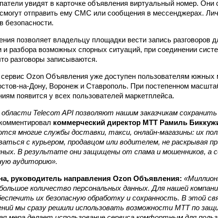
упатели увидят в карточке объявления виртуальный номер. Они 
е смогут отправить ему СМС или сообщения в мессенджерах. Ли
в безопасности.
ния позволяет владельцу площадки вести запись разговоров дл
и и разбора возможных спорных ситуаций, при соединении сис
что разговоры записываются.
 сервис Ozon Объявления уже доступен пользователям южных 
Ростов-на-Дону, Воронеж и Ставрополь. При постепенном масшт
иям появится у всех пользователей маркетплейса.
 области Telecom API позволяют нашим заказчикам сохранит
комментировал
коммерческий директор МТТ Рамиль Биккуж
тся многие службы доставки, такси, онлайн-магазины: их по
аться с курьером, продавцом или водителем, не раскрывая пр
ных. В результате они защищены от спама и мошенников, а с
ную аудиторию».
на, руководитель направления Ozon Объявления:
«Миллион
большое количество персональных данных. Для нашей компан
спечить их безопасную обработку и сохранность. В этой свя
ений мы сразу решили использовать возможности МТТ по защ
ная мера делает использование сервиса комфортным для поль