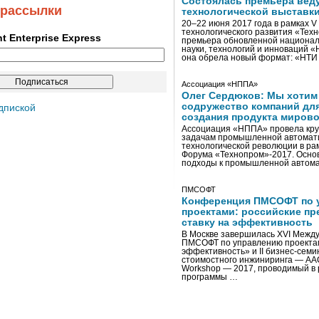
Состоялась премьера вед
 рассылки
технологической выставк
20–22 июня 2017 года в рамках 
технологического развития «Тех
ent Enterprise Express
премьера обновленной национал
науки, технологий и инноваций 
она обрела новый формат: «НТ
Ассоциация «НППА»
Олег Сердюков: Мы хотим
содружество компаний дл
дпиской
создания продукта мирово
Ассоциация «НППА» провела кру
задачам промышленной автомати
технологической революции в ра
Форума «Технопром»-2017. Осно
подходы к промышленной автома
ПМСОФТ
Конференция ПМСОФТ по 
проектами: российские пр
ставку на эффективность
В Москве завершилась XVI Межд
ПМСОФТ по управлению проекта
эффективность» и II бизнес-сем
стоимостного инжиниринга — AA
Workshop — 2017, проводимый в 
программы …