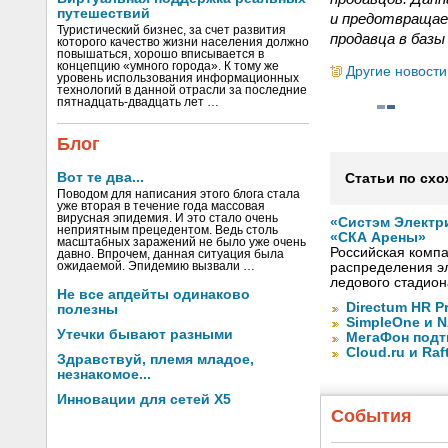
путешествий
и предотвращае
Туристический бизнес, за счет развития
продавца в базы
которого качество жизни населения должно
повышаться, хорошо вписывается в
концепцию «умного города». К тому же
Другие новости
уровень использования информационных
технологий в данной отрасли за последние
пятнадцать-двадцать лет …
Блог
Вот те два...
Статьи по схо
Поводом для написания этого блога стала
уже вторая в течение года массовая
вирусная эпидемия. И это стало очень
«Систэм Электр
неприятным прецедентом. Ведь столь
«СКА Арены»
масштабных заражений не было уже очень
Российская компа
давно. Впрочем, данная ситуация была
ожидаемой. Эпидемию вызвали …
распределения эл
ледового стадион
Не все апдейты одинаково
Directum HR P
полезны
SimpleOne и 
Утечки бывают разными
МегаФон подт
Cloud.ru и Ra
Здравствуй, племя младое,
незнакомое...
Инновации для сетей X5
События