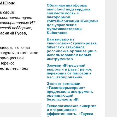
M1Cloud.
Облачная платформа
moncloud подтвердила
и своим
совместимость с
ью соответствует
платформой
контейнеризации «Боцман»
 корпоративные ИТ-
для управления
еской поддержке,
мультикластерами
асилий Гусев,
Kubernetes
Вам письмо из
«налоговой»: группировка
оцессы, включая
Silver Fox атаковала
российские организации с
родукты, в том числе
использованием новых
формационной
инструментов
 Перенос
Закупки ИИ-решений
ествляется без
выросли в разы: рынок
переходит от пилотов к
масштабированию
Эксперт компании
«Газинформсервис»
предложила инструмент,
оценивающий
безопасность ИИ
Технологическая синергия
и операционная
эффективность: «Группа