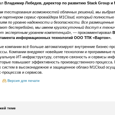
вал
Владимир Лебедев, директор по развитию Stack Group и 
м тестирования возможностей облачных решений, мы выбрал
м партнером сервис-провайдера M1Cloud, который полност
иям по уровню надежности и безопасности. Все размещенные
ют бесперебойно, мы имеем круглосуточный доступ к технич
ет экспертным уровнем компетенций»,
— прокомментировал
В
ртамента информационных технологий ООО ТПК «Вартон».
е компании всё больше автоматизируют внутренние бизнес-пр
ссы. Компании внедряют новейшие технологии и программные п
уальную ИТ-инфраструктуру, сетевую связность и сервисы ин
оторые повышают эффективность производственного процесса.
 систем в высоконадежное и защищенное облако M1Cloud осущ
с-процессов и сервисов.
Версия для печати
жей теме