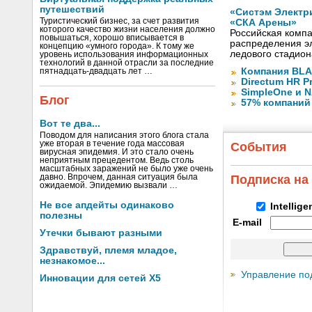
путешествий
«Систэм Электр
Туристический бизнес, за счет развития
«СКА Арены»
которого качество жизни населения должно
Российская компа
повышаться, хорошо вписывается в
распределения эл
концепцию «умного города». К тому же
ледового стадион
уровень использования информационных
технологий в данной отрасли за последние
Компания BLA
пятнадцать-двадцать лет …
Directum HR P
SimpleOne и 
Блог
57% компаний
Вот те два...
Поводом для написания этого блога стала
уже вторая в течение года массовая
События
вирусная эпидемия. И это стало очень
неприятным прецедентом. Ведь столь
масштабных заражений не было уже очень
давно. Впрочем, данная ситуация была
Подписка на
ожидаемой. Эпидемию вызвали …
Не все апдейты одинаково
Intellig
полезны
E-mail
Утечки бывают разными
Здравствуй, племя младое,
незнакомое...
Управление по
Инновации для сетей X5