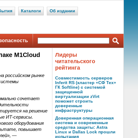
бытия
Каталоги
Об издании
зопасность
лаке M1Cloud
Лидеры
читательского
рейтинга
на российском рынке
Совместимость серверов
 системы
Inferit RS (кластер «СФ Тех»
ГК Softline) с системой
защищенной
виртуализации zVirt
тимально сочетает
поможет строить
одительности
доверенные
нтируется на решение
инфраструктуры
ые ИТ-сервисы.
Доверенная операционная
тового оборудования
система и современные
средства защиты: Astra
зультате, повышает
Linux и Dallas Lock прошли
лей»,
—
испытания