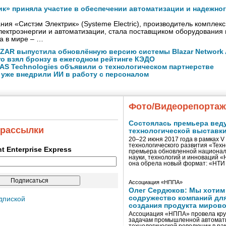
ик» приняла участие в обеспечении автоматизации и надежно
ния «Систэм Электрик» (Systeme Electric), производитель комплек
ектроэнергии и автоматизации, стала поставщиком оборудования
а в мире – …
ZAR выпустила обновлённую версию системы Blazar Network A
ro взял бронзу в ежегодном рейтинге КЭДО
NAS Technologies объявили о технологическом партнерстве
 уже внедрили ИИ в работу с персоналом
Фото/Видеорепорта
Состоялась премьера вед
 рассылки
технологической выставк
20–22 июня 2017 года в рамках 
технологического развития «Тех
ent Enterprise Express
премьера обновленной национал
науки, технологий и инноваций 
она обрела новый формат: «НТ
Ассоциация «НППА»
Олег Сердюков: Мы хотим
содружество компаний дл
дпиской
создания продукта мирово
Ассоциация «НППА» провела кру
задачам промышленной автомати