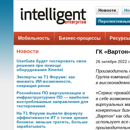
Новости
Но
Перспективные
Мобильность
Бизнес-процессы
Ресурсы
Новости
ГК «Вартон
UserGate будет тестировать свои
26 октября 2022 г
решения при помощи
оборудования Xinertel
Производитель 
Группа компани
Эксперты на Т1 Форуме: как
множить ИИ-возможности,
в высоконадежно
сокращая риски
«Сервис-провай
Российское ПО виртуализации и
инфраструктурное ПО — наиболее
в себе возможн
востребованные направления для
виртуальных ма
тестирования
конкретных бизн
На Т1 Форуме вывели формулу
„Вартон“ как од
эффективности ИТ с точки зрения
использует все
бизнеса: меньше тратить, больше
зарабатывать
производительн