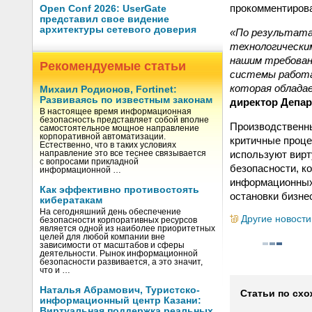
прокомментиро
Open Conf 2026: UserGate
представил свое видение
архитектуры сетевого доверия
«По результата
технологически
нашим требован
Рекомендуемые статьи
системы работа
которая облада
Михаил Родионов, Fortinet:
Развиваясь по известным законам
директор Депа
В настоящее время информационная
безопасность представляет собой вполне
Производственны
самостоятельное мощное направление
корпоративной автоматизации.
критичные проце
Естественно, что в таких условиях
используют вирт
направление это все теснее связывается
с вопросами прикладной
безопасности, к
информационной …
информационных
Как эффективно противостоять
остановки бизне
кибератакам
На сегодняшний день обеспечение
Другие новости
безопасности корпоративных ресурсов
является одной из наиболее приоритетных
целей для любой компании вне
зависимости от масштабов и сферы
деятельности. Рынок информационной
безопасности развивается, а это значит,
что и …
Наталья Абрамович, Туристско-
Статьи по схо
информационный центр Казани:
Виртуальная поддержка реальных