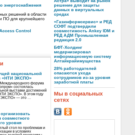
Астра» выводит на рынок
решение для защиты
го энергоснабжения
данных в виртуальных
средах
сных решений в области
 и ПО для крупнейшего
«Газинформсервис» и РЕД
СОФТ подтвердили
совместимость Ankey IDM и
ccess Control
РЕД АДМ Промышленная
редакция 2.0
БФТ-Холдинг
модернизировал
информационную систему
Алтайкрайимущества
жи
28% работодателей
опасаются ухода
ущей национальной
сотрудников из-за уровня
и «НТИ ЭКСПО»
заработной платы
V Международного форума
нопром» состоялась
ьной выставки достижений
Мы в социальных
«НТИ ЭКСПО». В этом году
И ЭКСПО» — это …
сетях
 организовать
я совместного
го уровня
глый стол по проблемам и
зации в условиях