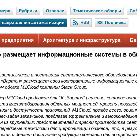
мера
Рубрики
Отрасли
Тематические обзоры
Со
 направления автоматизации
RSS
Подписка
 предприятия
Архитектура и инфраструктура
Бе
» размещает информационные системы в об
.
светильников и поставщик светотехнического оборудования 
й «Вартон» размещает свои корпоративные информационные
м облаке M1Cloud компании Stack Group.
дер M1Cloud предложил для ГК „Вартон“ решение, которое оп
ости масштабирования облачных мощностей, уровень произв
шин и доступность приложений. M1Cloud, прежде всего, орие
ес-задач заказчиков, предлагая эффективные и высоконадежн
ин из крупнейших представителей отрасли производства све
 передовые технологии для цифровизации бизнеса, что, в ре
ость и делает доступнее продукцию компании для потребите