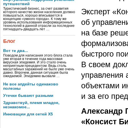
путешествий
Туристический бизнес, за счет развития
Эксперт «Ко
которого качество жизни населения должно
повышаться, хорошо вписывается в
концепцию «умного города». К тому же
об управлен
уровень использования информационных
технологий в данной отрасли за последние
пятнадцать-двадцать лет …
на базе реш
Блог
формализова
Вот те два...
быстрого по
Поводом для написания этого блога стала
уже вторая в течение года массовая
В своем док
вирусная эпидемия. И это стало очень
неприятным прецедентом. Ведь столь
масштабных заражений не было уже очень
управления 
давно. Впрочем, данная ситуация была
ожидаемой. Эпидемию вызвали …
объектами и
Не все апдейты одинаково
полезны
и за его пр
Утечки бывают разными
Здравствуй, племя младое,
незнакомое...
Александр 
Инновации для сетей X5
«Консист Би