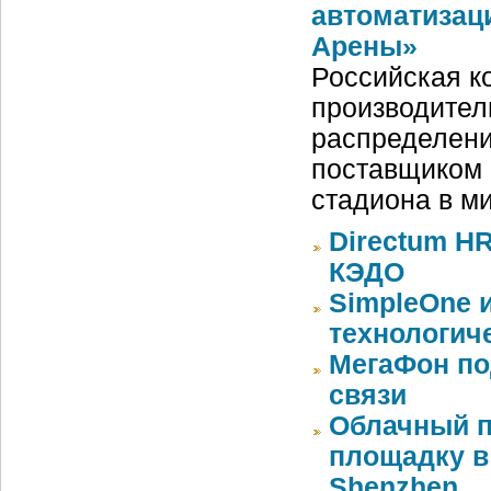
автоматизац
Арены»
Российская ко
производител
распределени
поставщиком 
стадиона в м
Directum HR
КЭДО
SimpleOne 
технологич
МегаФон по
связи
Облачный п
площадку в 
Shenzhen