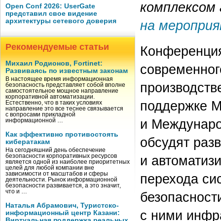
комплексом 
Open Conf 2026: UserGate
представил свое видение
архитектуры сетевого доверия
на меропри
Рекомендуемые статьи
Конференция
Михаил Родионов, Fortinet:
современног
Развиваясь по известным законам
В настоящее время информационная
производств
безопасность представляет собой вполне
самостоятельное мощное направление
корпоративной автоматизации.
поддержке М
Естественно, что в таких условиях
направление это все теснее связывается
с вопросами прикладной
и Междунаро
информационной …
Как эффективно противостоять
обсудят разв
кибератакам
На сегодняшний день обеспечение
и автоматиз
безопасности корпоративных ресурсов
является одной из наиболее приоритетных
целей для любой компании вне
зависимости от масштабов и сферы
перехода си
деятельности. Рынок информационной
безопасности развивается, а это значит,
что и …
безопасност
Наталья Абрамович, Туристско-
с ними инфр
информационный центр Казани:
Виртуальная поддержка реальных