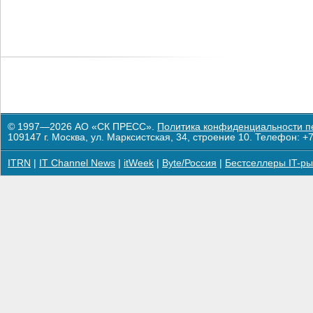
© 1997—2026 АО «СК ПРЕСС».
Политика конфиденциальности п
109147 г. Москва, ул. Марксистская, 34, строение 10. Телефон: +7
ITRN
|
IT Channel News
|
itWeek
|
Byte/Россия
|
Бестселлеры IT-ры